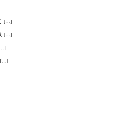
[…]
[…]
…]
…]