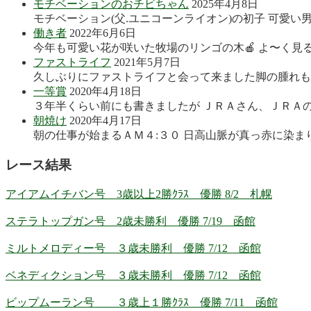
モチベーションのおチビちゃん
2025年4月8日
モチベーション(父.ユニコーンライオン)の初子 可愛い
働き者
2022年6月6日
今年も可愛い花が咲いた牧場のリンゴの木🍎 よ〜く見る
ファストライフ
2021年5月7日
久しぶりにファストライフと会って来ました脚の腫れも良
一等賞
2020年4月18日
３年半くらい前にも書きましたが ＪＲＡさん、ＪＲＡの
朝焼け
2020年4月17日
朝の仕事が始まるＡＭ４:３０ 日高山脈が真っ赤に染まり
レース結果
アイアムイチバン号 3歳以上2勝ｸﾗｽ 優勝 8/2 札幌
ステラトップガン号 2歳未勝利 優勝 7/19 函館
ミルトメロディー号 ３歳未勝利 優勝 7/12 函館
ベネディクション号 ３歳未勝利 優勝 7/12 函館
ビップムーラン号 ３歳上１勝ｸﾗｽ 優勝 7/11 函館