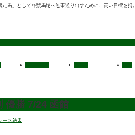
競走馬」として各競馬場へ無事送り出すために、高い目標を掲
定
レース結果
ご挨拶
概要
 優勝 7/24 函館
レース結果