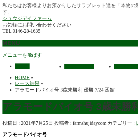
私たちはお客様よりお預かりしたサラブレット達を「本物の
す。
シュウジデイファーム
お気軽にお問い合わせください
TEL 0146-28-1635
MENU
メニューを飛ばす
HOME
最近の活躍馬
出走馬予
HOME
»
レース結果
»
アラモードバイオ号 3歳未勝利 優勝 7/24 函館
アラモードバイオ号 3歳未勝利
投稿日 : 2021年7月25日
投稿者 :
farmshujidaycom
カテゴリー :
アラモードバイオ号