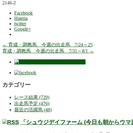
2146-2
Facebook
Hatena
twitter
Google+
←
育成・調教馬 今週の出走馬 7/24～25
育成・調教馬 今週の出走馬 7/31～8/1
→
カテゴリー
レース結果 (729)
出走馬予定 (476)
最近の活躍馬 (48)
「シュウジデイファーム (今日も朝からウマ