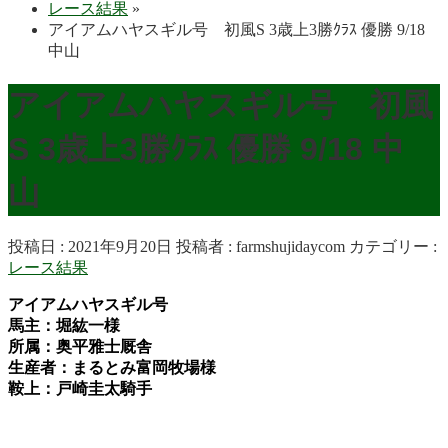
レース結果
»
アイアムハヤスギル号 初風S 3歳上3勝ｸﾗｽ 優勝 9/18
中山
アイアムハヤスギル号 初風
S 3歳上3勝ｸﾗｽ 優勝 9/18 中
山
投稿日 : 2021年9月20日
投稿者 :
farmshujidaycom
カテゴリー :
レース結果
アイアムハヤスギル号
馬主：堀紘一様
所属：奥平雅士厩舎
生産者：まるとみ富岡牧場様
鞍上：戸崎圭太騎手