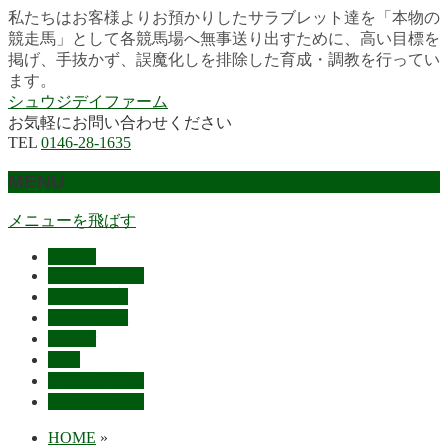
私たちはお客様よりお預かりしたサラブレット達を「本物の
競走馬」として各競馬場へ無事送り出すために、高い目標を
掲げ、手抜かず、誤魔化しを排除した育成・調教を行ってい
ます。
シュウジデイファーム
お気軽にお問い合わせください
TEL
0146-28-1635
MENU
メニューを飛ばす
HOME
最近の活躍馬
出走馬予定
レース結果
ご挨拶
概要
スタッフ募集
お問い合わせ
HOME
»