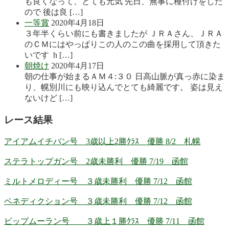
も良くなって、とても元気 先日、無事に種付けをした
ので 後は良 […]
一等賞
2020年4月18日
３年半くらい前にも書きましたが ＪＲＡさん、ＪＲＡ
のＣＭにはやっぱりこの人のこの曲を採用して頂きた
いです h […]
朝焼け
2020年4月17日
朝の仕事が始まるＡＭ４:３０ 日高山脈が真っ赤に染ま
り、幌別川にも映り込んでとても綺麗です。 姿は見え
ないけど […]
レース結果
アイアムイチバン号 3歳以上2勝ｸﾗｽ 優勝 8/2 札幌
ステラトップガン号 2歳未勝利 優勝 7/19 函館
ミルトメロディー号 ３歳未勝利 優勝 7/12 函館
ベネディクション号 ３歳未勝利 優勝 7/12 函館
ビップムーラン号 ３歳上１勝ｸﾗｽ 優勝 7/11 函館