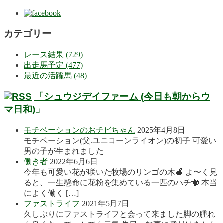
カテゴリー
レース結果 (729)
出走馬予定 (477)
最近の活躍馬 (48)
「シュウジデイファーム (今日も朝からウ
マ日和)」
モチベーションのおチビちゃん
2025年4月8日
モチベーション(父.ユニコーンライオン)の初子 可愛い
男の子が生まれました
働き者
2022年6月6日
今年も可愛い花が咲いた牧場のリンゴの木🍎 よ〜く見
ると、一生懸命に花粉を集めている一匹のハチ🐝 本当
によく働く […]
ファストライフ
2021年5月7日
久しぶりにファストライフと会って来ました脚の腫れ