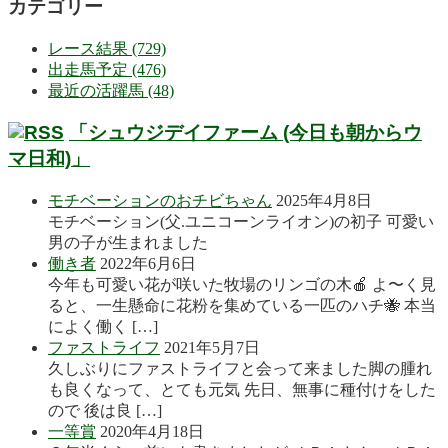
カテゴリー
レース結果 (729)
出走馬予定 (476)
最近の活躍馬 (48)
「シュウジデイファーム (今日も朝からウ
マ日和)」
モチベーションのおチビちゃん
2025年4月8日
モチベーション(父.ユニコーンライオン)の初子 可愛い
男の子が生まれました
働き者
2022年6月6日
今年も可愛い花が咲いた牧場のリンゴの木🍎 よ〜く見
ると、一生懸命に花粉を集めている一匹のハチ🐝 本当
によく働く […]
ファストライフ
2021年5月7日
久しぶりにファストライフと会って来ました脚の腫れ
も良くなって、とても元気 先日、無事に種付けをした
ので 後は良 […]
一等賞
2020年4月18日