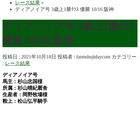
レース結果
»
ディアノイア号 3歳上1勝ｸﾗｽ 優勝 10/16 阪神
ディアノイア号 3歳上1勝ｸﾗｽ
優勝 10/16 阪神
投稿日 : 2021年10月18日
投稿者 :
farmshujidaycom
カテゴリー
:
レース結果
ディアノイア号
馬主：杉山忠国様
所属：杉山晴紀厩舎
生産者：岡野牧場様
鞍上：松山弘平騎手