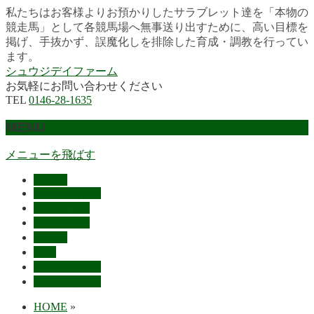
私たちはお客様よりお預かりしたサラブレット達を「本物の
競走馬」として各競馬場へ無事送り出すために、高い目標を
掲げ、手抜かず、誤魔化しを排除した育成・調教を行ってい
ます。
シュウジデイファーム
お気軽にお問い合わせください
TEL
0146-28-1635
MENU
メニューを飛ばす
HOME
最近の活躍馬
出走馬予定
レース結果
ご挨拶
概要
スタッフ募集
お問い合わせ
HOME
»