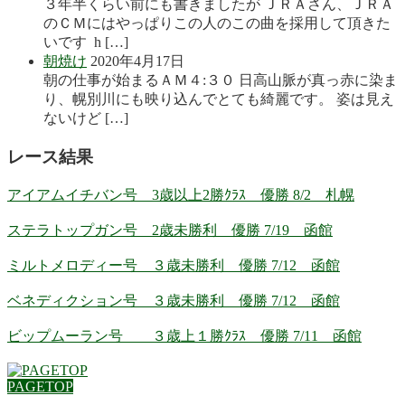
３年半くらい前にも書きましたが ＪＲＡさん、ＪＲＡ
のＣＭにはやっぱりこの人のこの曲を採用して頂きた
いです h […]
朝焼け
2020年4月17日
朝の仕事が始まるＡＭ４:３０ 日高山脈が真っ赤に染ま
り、幌別川にも映り込んでとても綺麗です。 姿は見え
ないけど […]
レース結果
アイアムイチバン号 3歳以上2勝ｸﾗｽ 優勝 8/2 札幌
ステラトップガン号 2歳未勝利 優勝 7/19 函館
ミルトメロディー号 ３歳未勝利 優勝 7/12 函館
ベネディクション号 ３歳未勝利 優勝 7/12 函館
ビップムーラン号 ３歳上１勝ｸﾗｽ 優勝 7/11 函館
PAGETOP