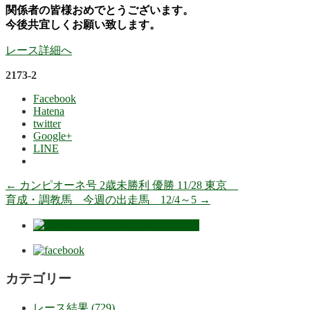
関係者の皆様おめでとうございます。
今後共宜しくお願い致します。
レース詳細へ
2173-2
Facebook
Hatena
twitter
Google+
LINE
←
カンピオーネ号 2歳未勝利 優勝 11/28 東京
育成・調教馬 今週の出走馬 12/4～5
→
カテゴリー
レース結果 (729)