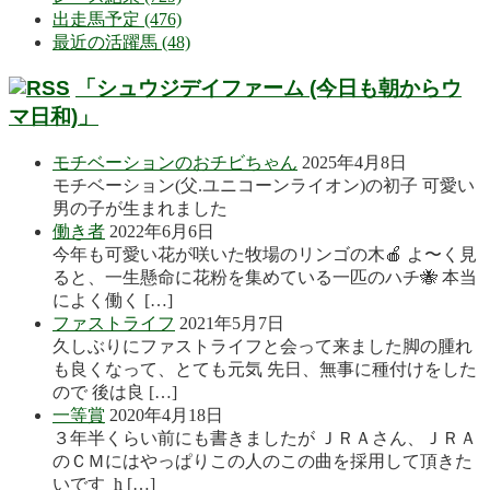
出走馬予定 (476)
最近の活躍馬 (48)
「シュウジデイファーム (今日も朝からウ
マ日和)」
モチベーションのおチビちゃん
2025年4月8日
モチベーション(父.ユニコーンライオン)の初子 可愛い
男の子が生まれました
働き者
2022年6月6日
今年も可愛い花が咲いた牧場のリンゴの木🍎 よ〜く見
ると、一生懸命に花粉を集めている一匹のハチ🐝 本当
によく働く […]
ファストライフ
2021年5月7日
久しぶりにファストライフと会って来ました脚の腫れ
も良くなって、とても元気 先日、無事に種付けをした
ので 後は良 […]
一等賞
2020年4月18日
３年半くらい前にも書きましたが ＪＲＡさん、ＪＲＡ
のＣＭにはやっぱりこの人のこの曲を採用して頂きた
いです h […]