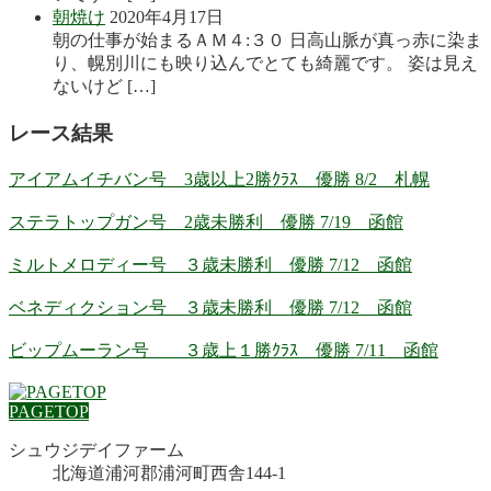
朝焼け
2020年4月17日
朝の仕事が始まるＡＭ４:３０ 日高山脈が真っ赤に染ま
り、幌別川にも映り込んでとても綺麗です。 姿は見え
ないけど […]
レース結果
アイアムイチバン号 3歳以上2勝ｸﾗｽ 優勝 8/2 札幌
ステラトップガン号 2歳未勝利 優勝 7/19 函館
ミルトメロディー号 ３歳未勝利 優勝 7/12 函館
ベネディクション号 ３歳未勝利 優勝 7/12 函館
ビップムーラン号 ３歳上１勝ｸﾗｽ 優勝 7/11 函館
PAGETOP
シュウジデイファーム
北海道浦河郡浦河町西舎144-1