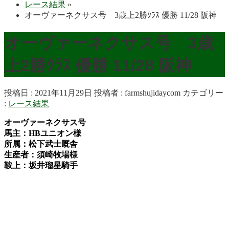
レース結果
»
オーヴァーネクサス号 3歳上2勝ｸﾗｽ 優勝 11/28 阪神
オーヴァーネクサス号 3歳
上2勝ｸﾗｽ 優勝 11/28 阪神
投稿日 : 2021年11月29日
投稿者 :
farmshujidaycom
カテゴリー
:
レース結果
オーヴァーネクサス号
馬主：HBユニオン様
所属：松下武士厩舎
生産者：須崎牧場様
鞍上：坂井瑠星騎手