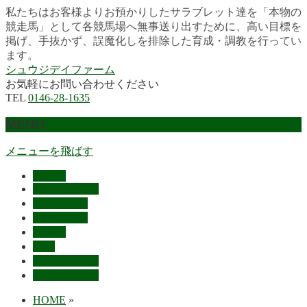
私たちはお客様よりお預かりしたサラブレット達を「本物の
競走馬」として各競馬場へ無事送り出すために、高い目標を
掲げ、手抜かず、誤魔化しを排除した育成・調教を行ってい
ます。
シュウジデイファーム
お気軽にお問い合わせください
TEL
0146-28-1635
MENU
メニューを飛ばす
HOME
最近の活躍馬
出走馬予定
レース結果
ご挨拶
概要
スタッフ募集
お問い合わせ
HOME
»