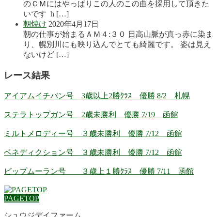
のＣＭにはやっぱりこの人のこの曲を採用して頂きた
いです h […]
朝焼け
2020年4月17日
朝の仕事が始まるＡＭ４:３０ 日高山脈が真っ赤に染ま
り、幌別川にも映り込んでとても綺麗です。 姿は見え
ないけど […]
レース結果
アイアムイチバン号 3歳以上2勝ｸﾗｽ 優勝 8/2 札幌
ステラトップガン号 2歳未勝利 優勝 7/19 函館
ミルトメロディー号 ３歳未勝利 優勝 7/12 函館
ベネディクション号 ３歳未勝利 優勝 7/12 函館
ビップムーラン号 ３歳上１勝ｸﾗｽ 優勝 7/11 函館
PAGETOP
シュウジデイファーム