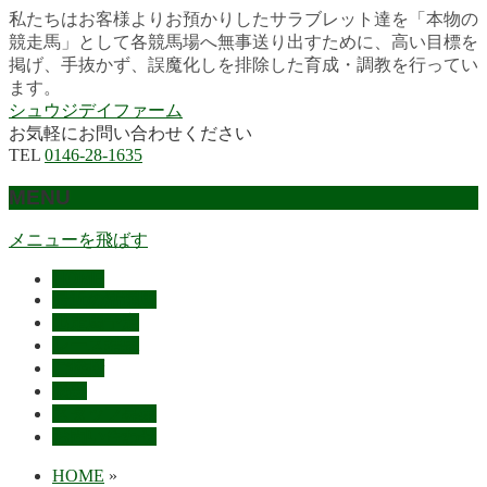
私たちはお客様よりお預かりしたサラブレット達を「本物の
競走馬」として各競馬場へ無事送り出すために、高い目標を
掲げ、手抜かず、誤魔化しを排除した育成・調教を行ってい
ます。
シュウジデイファーム
お気軽にお問い合わせください
TEL
0146-28-1635
MENU
メニューを飛ばす
HOME
最近の活躍馬
出走馬予定
レース結果
ご挨拶
概要
スタッフ募集
お問い合わせ
HOME
»