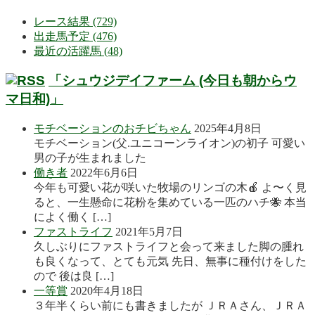
レース結果 (729)
出走馬予定 (476)
最近の活躍馬 (48)
「シュウジデイファーム (今日も朝からウ
マ日和)」
モチベーションのおチビちゃん
2025年4月8日
モチベーション(父.ユニコーンライオン)の初子 可愛い
男の子が生まれました
働き者
2022年6月6日
今年も可愛い花が咲いた牧場のリンゴの木🍎 よ〜く見
ると、一生懸命に花粉を集めている一匹のハチ🐝 本当
によく働く […]
ファストライフ
2021年5月7日
久しぶりにファストライフと会って来ました脚の腫れ
も良くなって、とても元気 先日、無事に種付けをした
ので 後は良 […]
一等賞
2020年4月18日
３年半くらい前にも書きましたが ＪＲＡさん、ＪＲＡ