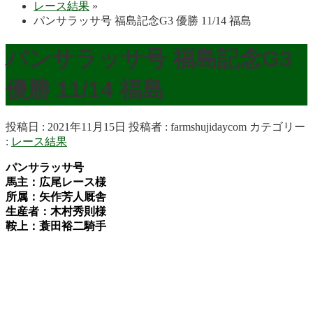
レース結果
»
パンサラッサ号 福島記念G3 優勝 11/14 福島
パンサラッサ号 福島記念G3
優勝 11/14 福島
投稿日 : 2021年11月15日
投稿者 :
farmshujidaycom
カテゴリー
:
レース結果
パンサラッサ号
馬主：広尾レース様
所属：矢作芳人厩舎
生産者：木村秀則様
鞍上：蓑田裕二騎手