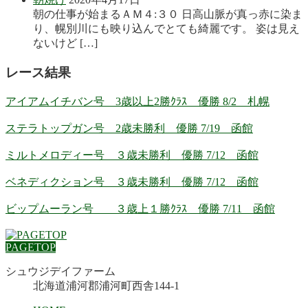
朝の仕事が始まるＡＭ４:３０ 日高山脈が真っ赤に染ま
り、幌別川にも映り込んでとても綺麗です。 姿は見え
ないけど […]
レース結果
アイアムイチバン号 3歳以上2勝ｸﾗｽ 優勝 8/2 札幌
ステラトップガン号 2歳未勝利 優勝 7/19 函館
ミルトメロディー号 ３歳未勝利 優勝 7/12 函館
ベネディクション号 ３歳未勝利 優勝 7/12 函館
ビップムーラン号 ３歳上１勝ｸﾗｽ 優勝 7/11 函館
PAGETOP
シュウジデイファーム
北海道浦河郡浦河町西舎144-1