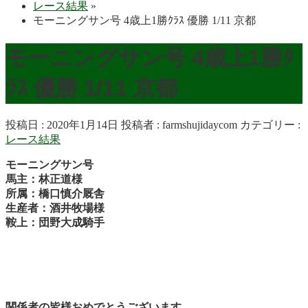
レース結果
»
モーニングサン号 4歳上1勝ｸﾗｽ 優勝 1/11 京都
モーニングサン号 4歳上1勝ｸ
ﾗｽ 優勝 1/11 京都
投稿日 : 2020年1月14日
投稿者 :
farmshujidaycom
カテゴリー :
レース結果
モーニングサン号
馬主：林正道様
所属：橋口慎介厩舎
生産者：酒井牧場様
鞍上：団野大成騎手
関係者の皆様おめでとうございます。