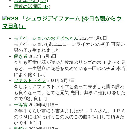
出走馬予定 (477)
最近の活躍馬 (48)
「シュウジデイファーム (今日も朝からウ
マ日和)」
モチベーションのおチビちゃん
2025年4月8日
モチベーション(父.ユニコーンライオン)の初子 可愛い
男の子が生まれました
働き者
2022年6月6日
今年も可愛い花が咲いた牧場のリンゴの木🍎 よ〜く見
ると、一生懸命に花粉を集めている一匹のハチ🐝 本当
によく働く […]
ファストライフ
2021年5月7日
久しぶりにファストライフと会って来ました脚の腫れ
も良くなって、とても元気 先日、無事に種付けをした
ので 後は良 […]
一等賞
2020年4月18日
３年半くらい前にも書きましたが ＪＲＡさん、ＪＲＡ
のＣＭにはやっぱりこの人のこの曲を採用して頂きた
いです h […]
朝焼け
2020年4月17日