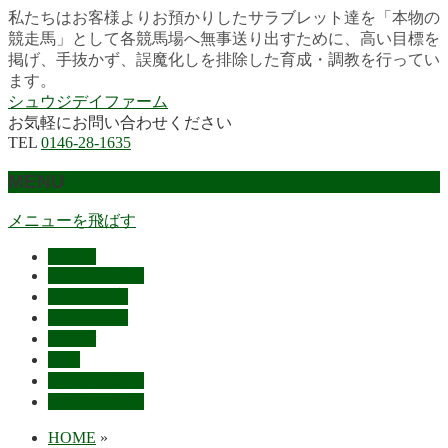
私たちはお客様よりお預かりしたサラブレット達を「本物の
競走馬」として各競馬場へ無事送り出すために、高い目標を
掲げ、手抜かず、誤魔化しを排除した育成・調教を行ってい
ます。
シュウジデイファーム
お気軽にお問い合わせください
TEL
0146-28-1635
MENU
メニューを飛ばす
HOME
最近の活躍馬
出走馬予定
レース結果
ご挨拶
概要
スタッフ募集
お問い合わせ
HOME
»