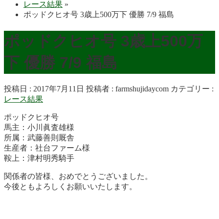
レース結果
»
ポッドクヒオ号 3歳上500万下 優勝 7/9 福島
ポッドクヒオ号 3歳上500万
下 優勝 7/9 福島
投稿日 : 2017年7月11日
投稿者 :
farmshujidaycom
カテゴリー :
レース結果
ポッドクヒオ号
馬主：小川眞査雄様
所属：武藤善則厩舎
生産者：社台ファーム様
鞍上：津村明秀騎手
関係者の皆様、おめでとうございました。
今後ともよろしくお願いいたします。