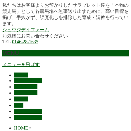
私たちはお客様よりお預かりしたサラブレット達を「本物の
競走馬」として各競馬場へ無事送り出すために、高い目標を
掲げ、手抜かず、誤魔化しを排除した育成・調教を行ってい
ます。
シュウジデイファーム
お気軽にお問い合わせください
TEL
0146-28-1635
MENU
メニューを飛ばす
HOME
最近の活躍馬
出走馬予定
レース結果
ご挨拶
概要
スタッフ募集
お問い合わせ
HOME
»