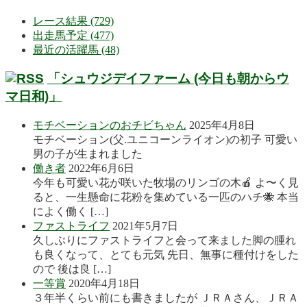
レース結果 (729)
出走馬予定 (477)
最近の活躍馬 (48)
「シュウジデイファーム (今日も朝からウ
マ日和)」
モチベーションのおチビちゃん
2025年4月8日
モチベーション(父.ユニコーンライオン)の初子 可愛い
男の子が生まれました
働き者
2022年6月6日
今年も可愛い花が咲いた牧場のリンゴの木🍎 よ〜く見
ると、一生懸命に花粉を集めている一匹のハチ🐝 本当
によく働く […]
ファストライフ
2021年5月7日
久しぶりにファストライフと会って来ました脚の腫れ
も良くなって、とても元気 先日、無事に種付けをした
ので 後は良 […]
一等賞
2020年4月18日
３年半くらい前にも書きましたが ＪＲＡさん、ＪＲＡ