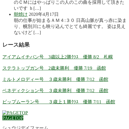
のＣＭにはやっぱりこの人のこの曲を採用して頂きた
いです h […]
朝焼け
2020年4月17日
朝の仕事が始まるＡＭ４:３０ 日高山脈が真っ赤に染ま
り、幌別川にも映り込んでとても綺麗です。 姿は見え
ないけど […]
レース結果
アイアムイチバン号 3歳以上2勝ｸﾗｽ 優勝 8/2 札幌
ステラトップガン号 2歳未勝利 優勝 7/19 函館
ミルトメロディー号 ３歳未勝利 優勝 7/12 函館
ベネディクション号 ３歳未勝利 優勝 7/12 函館
ビップムーラン号 ３歳上１勝ｸﾗｽ 優勝 7/11 函館
PAGETOP
シュウジデイファーム