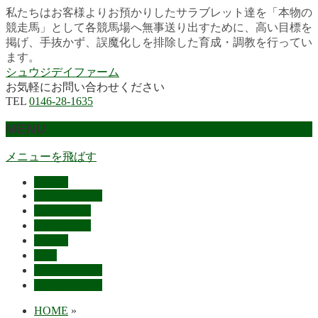
私たちはお客様よりお預かりしたサラブレット達を「本物の
競走馬」として各競馬場へ無事送り出すために、高い目標を
掲げ、手抜かず、誤魔化しを排除した育成・調教を行ってい
ます。
シュウジデイファーム
お気軽にお問い合わせください
TEL
0146-28-1635
MENU
メニューを飛ばす
HOME
最近の活躍馬
出走馬予定
レース結果
ご挨拶
概要
スタッフ募集
お問い合わせ
HOME
»