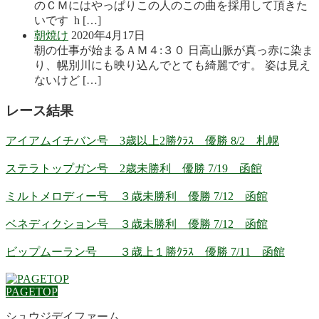
のＣＭにはやっぱりこの人のこの曲を採用して頂きた
いです h […]
朝焼け
2020年4月17日
朝の仕事が始まるＡＭ４:３０ 日高山脈が真っ赤に染ま
り、幌別川にも映り込んでとても綺麗です。 姿は見え
ないけど […]
レース結果
アイアムイチバン号 3歳以上2勝ｸﾗｽ 優勝 8/2 札幌
ステラトップガン号 2歳未勝利 優勝 7/19 函館
ミルトメロディー号 ３歳未勝利 優勝 7/12 函館
ベネディクション号 ３歳未勝利 優勝 7/12 函館
ビップムーラン号 ３歳上１勝ｸﾗｽ 優勝 7/11 函館
PAGETOP
シュウジデイファーム