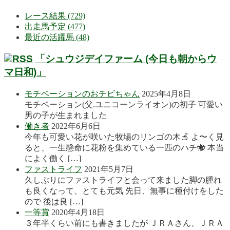
レース結果 (729)
出走馬予定 (477)
最近の活躍馬 (48)
「シュウジデイファーム (今日も朝からウ
マ日和)」
モチベーションのおチビちゃん
2025年4月8日
モチベーション(父.ユニコーンライオン)の初子 可愛い
男の子が生まれました
働き者
2022年6月6日
今年も可愛い花が咲いた牧場のリンゴの木🍎 よ〜く見
ると、一生懸命に花粉を集めている一匹のハチ🐝 本当
によく働く […]
ファストライフ
2021年5月7日
久しぶりにファストライフと会って来ました脚の腫れ
も良くなって、とても元気 先日、無事に種付けをした
ので 後は良 […]
一等賞
2020年4月18日
３年半くらい前にも書きましたが ＪＲＡさん、ＪＲＡ