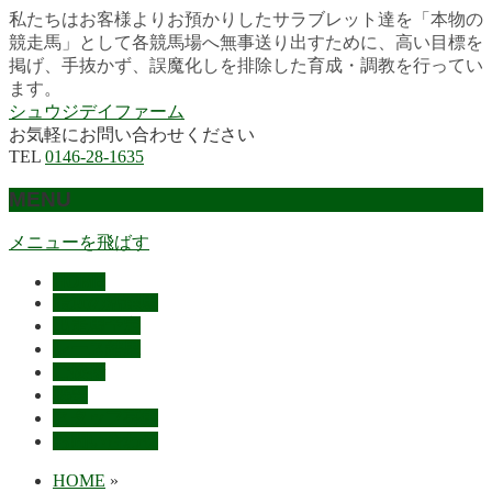
私たちはお客様よりお預かりしたサラブレット達を「本物の
競走馬」として各競馬場へ無事送り出すために、高い目標を
掲げ、手抜かず、誤魔化しを排除した育成・調教を行ってい
ます。
シュウジデイファーム
お気軽にお問い合わせください
TEL
0146-28-1635
MENU
メニューを飛ばす
HOME
最近の活躍馬
出走馬予定
レース結果
ご挨拶
概要
スタッフ募集
お問い合わせ
HOME
»