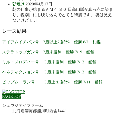
朝焼け
2020年4月17日
朝の仕事が始まるＡＭ４:３０ 日高山脈が真っ赤に染ま
り、幌別川にも映り込んでとても綺麗です。 姿は見え
ないけど […]
レース結果
アイアムイチバン号 3歳以上2勝ｸﾗｽ 優勝 8/2 札幌
ステラトップガン号 2歳未勝利 優勝 7/19 函館
ミルトメロディー号 ３歳未勝利 優勝 7/12 函館
ベネディクション号 ３歳未勝利 優勝 7/12 函館
ビップムーラン号 ３歳上１勝ｸﾗｽ 優勝 7/11 函館
PAGETOP
シュウジデイファーム
北海道浦河郡浦河町西舎144-1