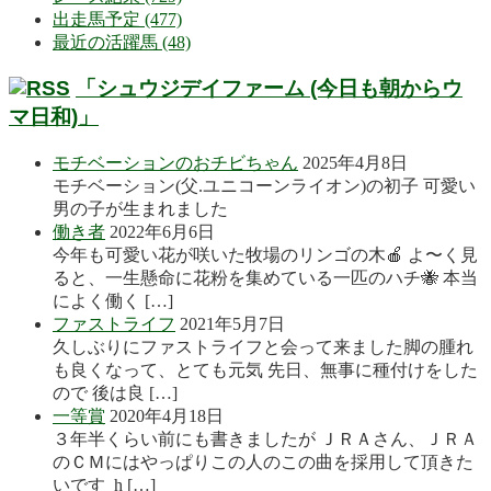
出走馬予定 (477)
最近の活躍馬 (48)
「シュウジデイファーム (今日も朝からウ
マ日和)」
モチベーションのおチビちゃん
2025年4月8日
モチベーション(父.ユニコーンライオン)の初子 可愛い
男の子が生まれました
働き者
2022年6月6日
今年も可愛い花が咲いた牧場のリンゴの木🍎 よ〜く見
ると、一生懸命に花粉を集めている一匹のハチ🐝 本当
によく働く […]
ファストライフ
2021年5月7日
久しぶりにファストライフと会って来ました脚の腫れ
も良くなって、とても元気 先日、無事に種付けをした
ので 後は良 […]
一等賞
2020年4月18日
３年半くらい前にも書きましたが ＪＲＡさん、ＪＲＡ
のＣＭにはやっぱりこの人のこの曲を採用して頂きた
いです h […]