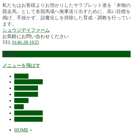
私たちはお客様よりお預かりしたサラブレット達を「本物の
競走馬」として各競馬場へ無事送り出すために、高い目標を
掲げ、手抜かず、誤魔化しを排除した育成・調教を行ってい
ます。
シュウジデイファーム
お気軽にお問い合わせください
TEL
0146-28-1635
MENU
メニューを飛ばす
HOME
最近の活躍馬
出走馬予定
レース結果
ご挨拶
概要
スタッフ募集
お問い合わせ
HOME
»