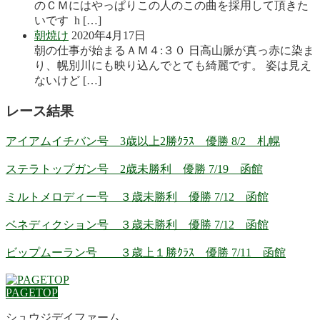
のＣＭにはやっぱりこの人のこの曲を採用して頂きた
いです h […]
朝焼け
2020年4月17日
朝の仕事が始まるＡＭ４:３０ 日高山脈が真っ赤に染ま
り、幌別川にも映り込んでとても綺麗です。 姿は見え
ないけど […]
レース結果
アイアムイチバン号 3歳以上2勝ｸﾗｽ 優勝 8/2 札幌
ステラトップガン号 2歳未勝利 優勝 7/19 函館
ミルトメロディー号 ３歳未勝利 優勝 7/12 函館
ベネディクション号 ３歳未勝利 優勝 7/12 函館
ビップムーラン号 ３歳上１勝ｸﾗｽ 優勝 7/11 函館
PAGETOP
シュウジデイファーム