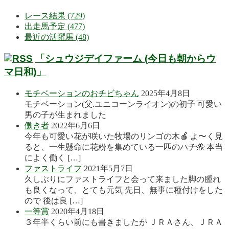
レース結果 (729)
出走馬予定 (477)
最近の活躍馬 (48)
「シュウジデイファーム (今日も朝からウ
マ日和)」
モチベーションのおチビちゃん
2025年4月8日
モチベーション(父.ユニコーンライオン)の初子 可愛い
男の子が生まれました
働き者
2022年6月6日
今年も可愛い花が咲いた牧場のリンゴの木🍎 よ〜く見
ると、一生懸命に花粉を集めている一匹のハチ🐝 本当
によく働く […]
ファストライフ
2021年5月7日
久しぶりにファストライフと会って来ました脚の腫れ
も良くなって、とても元気 先日、無事に種付けをした
ので 後は良 […]
一等賞
2020年4月18日
３年半くらい前にも書きましたが ＪＲＡさん、ＪＲＡ