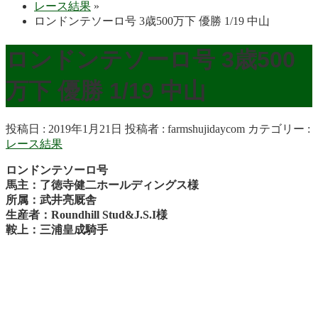
レース結果
»
ロンドンテソーロ号 3歳500万下 優勝 1/19 中山
ロンドンテソーロ号 3歳500
万下 優勝 1/19 中山
投稿日 : 2019年1月21日
投稿者 :
farmshujidaycom
カテゴリー :
レース結果
ロンドンテソーロ号
馬主：了徳寺健二ホールディングス様
所属：武井亮厩舎
生産者：Roundhill Stud&J.S.I様
鞍上：三浦皇成騎手