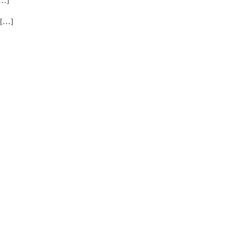
…]
…]