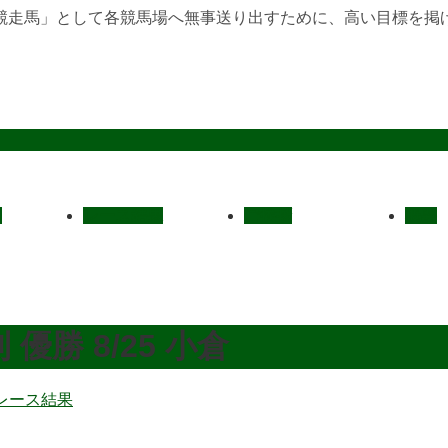
競走馬」として各競馬場へ無事送り出すために、高い目標を掲
定
レース結果
ご挨拶
概要
勝 8/25 小倉
レース結果