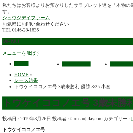
私たちはお客様よりお預かりしたサラブレット達を「本物の
す。
シュウジデイファーム
お気軽にお問い合わせください
TEL 0146-28-1635
MENU
メニューを飛ばす
HOME
最近の活躍馬
出走馬予
HOME
»
レース結果
»
トウケイココノエ号 3歳未勝利 優勝 8/25 小倉
トウケイココノエ号 3歳未勝利 優
投稿日 : 2019年8月26日
投稿者 :
farmshujidaycom
カテゴリー :
トウケイココノエ号