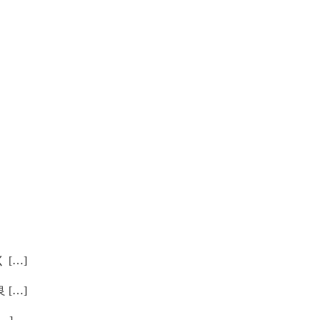
[…]
[…]