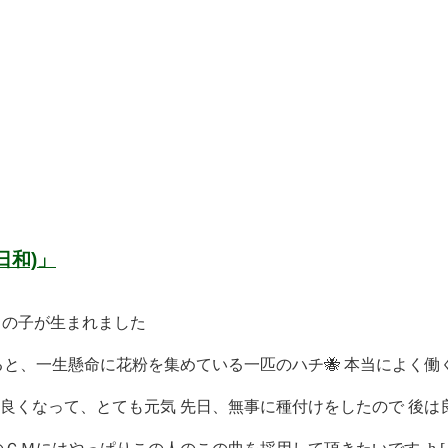
日和)」
男の子が生まれました
と、一生懸命に花粉を集めている一匹のハチ🐝 本当によく働く 
くなって、とても元気 先日、無事に種付けをしたので 後は良 