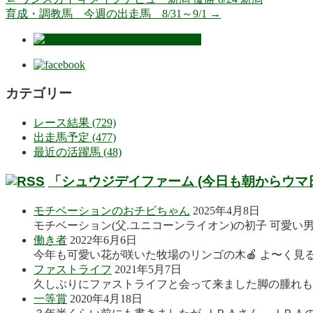
育成・調教馬 今週の出走馬 8/31～9/1
→
カテゴリー
レース結果 (729)
出走馬予定 (477)
最近の活躍馬 (48)
「シュウジデイファーム (今日も朝からウマ
モチベーションのおチビちゃん
2025年4月8日
モチベーション(父.ユニコーンライオン)の初子 可愛い
働き者
2022年6月6日
今年も可愛い花が咲いた牧場のリンゴの木🍎 よ〜く見る
ファストライフ
2021年5月7日
久しぶりにファストライフと会って来ました脚の腫れも良
一等賞
2020年4月18日