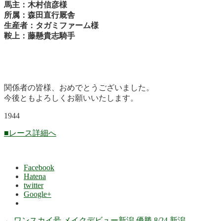
馬主：木村信彦様
所属：森田直行厩舎
生産者：タガミファーム様
鞍上：藤懸貴志騎手
関係者の皆様、おめでとうございました。
今後ともよろしくお願いいたします。
1944
■レース詳細へ
Facebook
Hatena
twitter
Google+
←
ワンスカイ号 メイクデビュー新潟 優勝 8/24 新潟