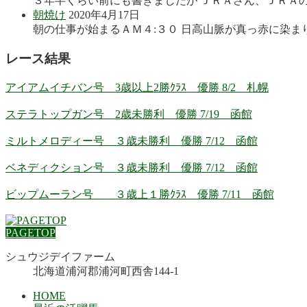
３年半くらい前にも書きましたが ＪＲＡさん、ＪＲＡの
朝焼け
2020年4月17日
朝の仕事が始まるＡＭ４:３０ 日高山脈が真っ赤に染まり
レース結果
アイアムイチバン号 3歳以上2勝ｸﾗｽ 優勝 8/2 札幌
ステラトップガン号 2歳未勝利 優勝 7/19 函館
ミルトメロディー号 ３歳未勝利 優勝 7/12 函館
ベネディクション号 ３歳未勝利 優勝 7/12 函館
ビップムーラン号 ３歳上１勝ｸﾗｽ 優勝 7/11 函館
PAGETOP
シュウジデイファーム
北海道浦河郡浦河町西舎144-1
HOME