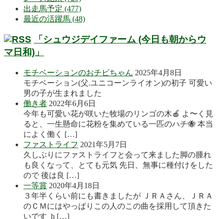
出走馬予定 (477)
最近の活躍馬 (48)
「シュウジデイファーム (今日も朝からウ
マ日和)」
モチベーションのおチビちゃん
2025年4月8日
モチベーション(父.ユニコーンライオン)の初子 可愛い
男の子が生まれました
働き者
2022年6月6日
今年も可愛い花が咲いた牧場のリンゴの木🍎 よ〜く見
ると、一生懸命に花粉を集めている一匹のハチ🐝 本当
によく働く […]
ファストライフ
2021年5月7日
久しぶりにファストライフと会って来ました脚の腫れ
も良くなって、とても元気 先日、無事に種付けをした
ので 後は良 […]
一等賞
2020年4月18日
３年半くらい前にも書きましたが ＪＲＡさん、ＪＲＡ
のＣＭにはやっぱりこの人のこの曲を採用して頂きた
いです h […]