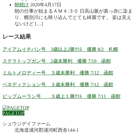
朝焼け
2020年4月17日
朝の仕事が始まるＡＭ４:３０ 日高山脈が真っ赤に染ま
り、幌別川にも映り込んでとても綺麗です。 姿は見え
ないけど […]
レース結果
アイアムイチバン号 3歳以上2勝ｸﾗｽ 優勝 8/2 札幌
ステラトップガン号 2歳未勝利 優勝 7/19 函館
ミルトメロディー号 ３歳未勝利 優勝 7/12 函館
ベネディクション号 ３歳未勝利 優勝 7/12 函館
ビップムーラン号 ３歳上１勝ｸﾗｽ 優勝 7/11 函館
PAGETOP
シュウジデイファーム
北海道浦河郡浦河町西舎144-1