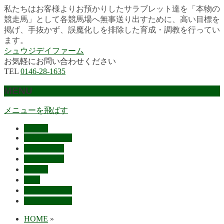
私たちはお客様よりお預かりしたサラブレット達を「本物の
競走馬」として各競馬場へ無事送り出すために、高い目標を
掲げ、手抜かず、誤魔化しを排除した育成・調教を行ってい
ます。
シュウジデイファーム
お気軽にお問い合わせください
TEL
0146-28-1635
MENU
メニューを飛ばす
HOME
最近の活躍馬
出走馬予定
レース結果
ご挨拶
概要
スタッフ募集
お問い合わせ
HOME
»