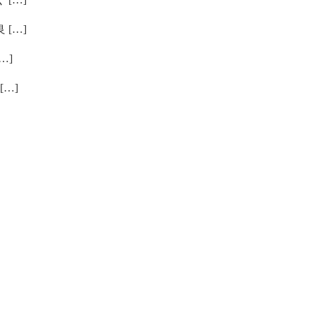
[…]
…]
…]