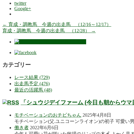
twitter
Google+
←
育成・調教馬 今週の出走馬 （12/16～12/17）
育成・調教馬 今週の出走馬 （12/28）
→
カテゴリー
レース結果 (729)
出走馬予定 (476)
最近の活躍馬 (48)
「シュウジデイファーム (今日も朝からウマ
モチベーションのおチビちゃん
2025年4月8日
モチベーション(父.ユニコーンライオン)の初子 可愛い
働き者
2022年6月6日
今年も可愛い花が咲いた牧場のリンゴの木🍎 よ〜く見る