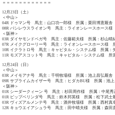
＝＝＝＝＝＝＝＝＝＝＝＝
12月23日（土）
＜中山＞
04R ドゥマン号 馬主：山口功一郎様 所属；栗田博憲厩
08R バシレウスライオン号 馬主：ライオンレースホース
＜阪神＞
03R ダイヤモンドベガ号 馬主：佐藤範夫様 所属：杉山
07R メイクグローリー号 馬主：ライオンレースホース様
10R イクラトロ号 馬主：キャピタル・システム様 所属
11R モズアスコット号 馬主：キャピタル・システム様 所属：矢作
12月24日（日）
＜中山＞
03R メイモアナ号 馬主：千明牧場様 所属：池上昌弘厩舎
09R サブライムカイザー号 馬主：ヒダカBU様 所属：池
＜阪神＞
01R シーダークィーン 号 馬主：杉田周作様 所属：中尾
01R ビップベリンダ号 馬主：鈴木邦英様 所属：松下武
03R ヴィズアルメンテ号 馬主：酒井牧場様 所属：西村
12R キョウエイアシュラ号 馬主：田中晴夫様 所属：森