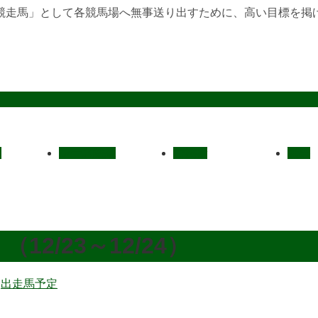
競走馬」として各競馬場へ無事送り出すために、高い目標を掲
定
レース結果
ご挨拶
概要
2/23～12/24）
:
出走馬予定