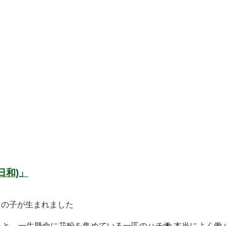
日和)」
男の子が生まれました
と、一生懸命に花粉を集めている一匹のハチ🐝 本当によく働く 