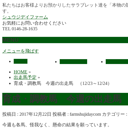
私たちはお客様よりお預かりしたサラブレット達を「本物の
す。
シュウジデイファーム
お気軽にお問い合わせください
TEL 0146-28-1635
MENU
メニューを飛ばす
HOME
最近の活躍馬
出走馬予
HOME
»
出走馬予定
»
育成・調教馬 今週の出走馬 （12/23～12/24）
育成・調教馬 今週の出走馬 （1
投稿日 : 2017年12月22日
投稿者 :
farmshujidaycom
カテゴリー 
今週も各馬、怪我なく、懸命の結果を願っています。