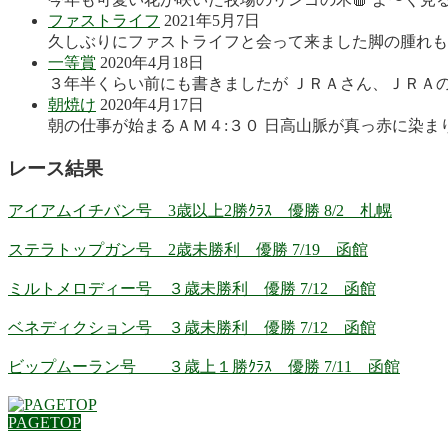
ファストライフ
2021年5月7日
久しぶりにファストライフと会って来ました脚の腫れも良
一等賞
2020年4月18日
３年半くらい前にも書きましたが ＪＲＡさん、ＪＲＡの
朝焼け
2020年4月17日
朝の仕事が始まるＡＭ４:３０ 日高山脈が真っ赤に染まり
レース結果
アイアムイチバン号 3歳以上2勝ｸﾗｽ 優勝 8/2 札幌
ステラトップガン号 2歳未勝利 優勝 7/19 函館
ミルトメロディー号 ３歳未勝利 優勝 7/12 函館
ベネディクション号 ３歳未勝利 優勝 7/12 函館
ビップムーラン号 ３歳上１勝ｸﾗｽ 優勝 7/11 函館
PAGETOP