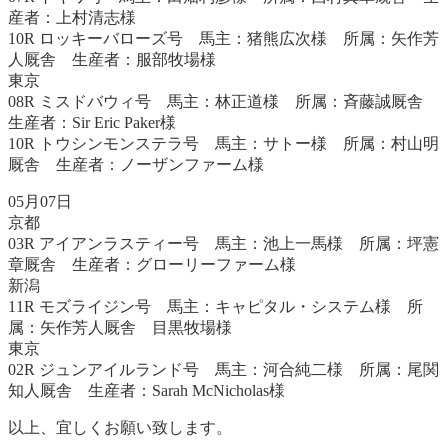
産者：上村清志様
10R ロッキーバローズ号 馬主：猪熊広次様 所属：矢作芳
人厩舎 生産者：服部牧場様
東京
08R ミスドバウィ号 馬主：林正道様 所属：斉藤誠厩舎
生産者：Sir Eric Paker様
10R トウシンモンステラ号 馬主：サトー様 所属：村山明
厩舎 生産者：ノーザンファーム様
05月07日
京都
03R アイアンラスティー号 馬主：池上一馬様 所属：坪憲
章厩舎 生産者：グローリーファーム様
新潟
11R モズライジン号 馬主：キャピタル・システム様 所
属：矢作芳人厩舎 目黒牧場様
東京
02R ジュンアイルランド号 馬主：河合純二様 所属：尾関
知人厩舎 生産者：Sarah McNicholas様
以上、宜しくお願い致します。