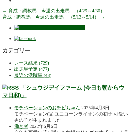
←
育成・調教馬 今週の出走馬 （4/29～4/30）
育成・調教馬 今週の出走馬 （5/13～5/14）
→
カテゴリー
レース結果 (729)
出走馬予定 (477)
最近の活躍馬 (48)
「シュウジデイファーム (今日も朝からウ
マ日和)」
モチベーションのおチビちゃん
2025年4月8日
モチベーション(父.ユニコーンライオン)の初子 可愛い
男の子が生まれました
働き者
2022年6月6日