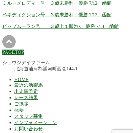
ミルトメロディー号 ３歳未勝利 優勝 7/12 函館
ベネディクション号 ３歳未勝利 優勝 7/12 函館
ビップムーラン号 ３歳上１勝ｸﾗｽ 優勝 7/11 函館
PAGETOP
シュウジデイファーム
北海道浦河郡浦河町西舎144-1
HOME
最近の活躍馬
出走馬予定
レース結果
ご挨拶
概要
スタッフ募集
インフォメーション
お問い合わせ