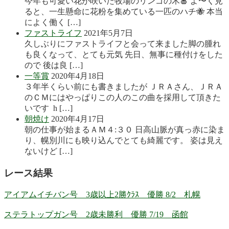
今年も可愛い花が咲いた牧場のリンゴの木🍎 よ〜く見
ると、一生懸命に花粉を集めている一匹のハチ🐝 本当
によく働く […]
ファストライフ
2021年5月7日
久しぶりにファストライフと会って来ました脚の腫れ
も良くなって、とても元気 先日、無事に種付けをした
ので 後は良 […]
一等賞
2020年4月18日
３年半くらい前にも書きましたが ＪＲＡさん、ＪＲＡ
のＣＭにはやっぱりこの人のこの曲を採用して頂きた
いです h […]
朝焼け
2020年4月17日
朝の仕事が始まるＡＭ４:３０ 日高山脈が真っ赤に染ま
り、幌別川にも映り込んでとても綺麗です。 姿は見え
ないけど […]
レース結果
アイアムイチバン号 3歳以上2勝ｸﾗｽ 優勝 8/2 札幌
ステラトップガン号 2歳未勝利 優勝 7/19 函館