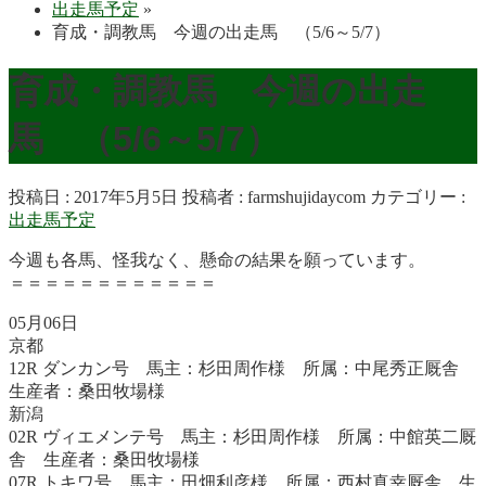
出走馬予定
»
育成・調教馬 今週の出走馬 （5/6～5/7）
育成・調教馬 今週の出走
馬 （5/6～5/7）
投稿日 : 2017年5月5日
投稿者 :
farmshujidaycom
カテゴリー :
出走馬予定
今週も各馬、怪我なく、懸命の結果を願っています。
＝＝＝＝＝＝＝＝＝＝＝＝
05月06日
京都
12R ダンカン号 馬主：杉田周作様 所属：中尾秀正厩舎
生産者：桑田牧場様
新潟
02R ヴィエメンテ号 馬主：杉田周作様 所属：中館英二厩
舎 生産者：桑田牧場様
07R トキワ号 馬主：田畑利彦様 所属：西村真幸厩舎 生