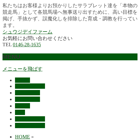
私たちはお客様よりお預かりしたサラブレット達を「本物の
競走馬」として各競馬場へ無事送り出すために、高い目標を
掲げ、手抜かず、誤魔化しを排除した育成・調教を行ってい
ます。
シュウジデイファーム
お気軽にお問い合わせください
TEL
0146-28-1635
MENU
メニューを飛ばす
HOME
最近の活躍馬
出走馬予定
レース結果
ご挨拶
概要
スタッフ募集
お問い合わせ
HOME
»