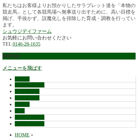
私たちはお客様よりお預かりしたサラブレット達を「本物の
競走馬」として各競馬場へ無事送り出すために、高い目標を
掲げ、手抜かず、誤魔化しを排除した育成・調教を行ってい
ます。
シュウジデイファーム
お気軽にお問い合わせください
TEL
0146-28-1635
MENU
メニューを飛ばす
HOME
最近の活躍馬
出走馬予定
レース結果
ご挨拶
概要
スタッフ募集
お問い合わせ
HOME
»