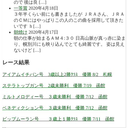
ので 後は良 […]
一等賞
2020年4月18日
３年半くらい前にも書きましたが ＪＲＡさん、ＪＲＡ
のＣＭにはやっぱりこの人のこの曲を採用して頂きた
いです h […]
朝焼け
2020年4月17日
朝の仕事が始まるＡＭ４:３０ 日高山脈が真っ赤に染ま
り、幌別川にも映り込んでとても綺麗です。 姿は見え
ないけど […]
レース結果
アイアムイチバン号 3歳以上2勝ｸﾗｽ 優勝 8/2 札幌
ステラトップガン号 2歳未勝利 優勝 7/19 函館
ミルトメロディー号 ３歳未勝利 優勝 7/12 函館
ベネディクション号 ３歳未勝利 優勝 7/12 函館
ビップムーラン号 ３歳上１勝ｸﾗｽ 優勝 7/11 函館