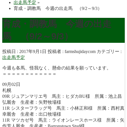
出走馬予定
»
育成・調教馬 今週の出走馬 （9/2～9/3）
育成・調教馬 今週の出走
馬 （9/2～9/3）
投稿日 : 2017年9月1日
投稿者 :
farmshujidaycom
カテゴリー :
出走馬予定
今週も各馬、怪我なく、懸命の結果を願っています。
＝＝＝＝＝＝＝＝＝＝＝＝
09月02日
札幌
09R ジュアンマリエ号 馬主：ヒダカBU様 所属：池上昌
弘厩舎 生産者：矢野牧場様
11R シスターフラッグ号 馬主：小林正和様 所属：西村真
幸厩舎 生産者：出口牧場様
11R マツカゼ号 馬主：ライオンレースホース様 所属：矢
作芳人厩舎 生産者：Barronstown Stud様