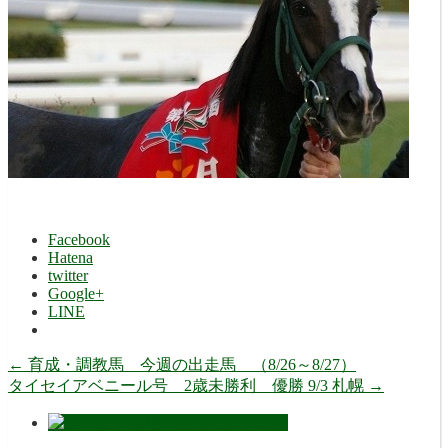
Facebook
Hatena
twitter
Google+
LINE
←
育成・調教馬 今週の出走馬 （8/26～8/27）
タイセイアベニール号 2歳未勝利 優勝 9/3 札幌
→