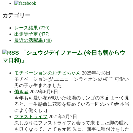
カテゴリー
レース結果 (729)
出走馬予定 (477)
最近の活躍馬 (48)
「シュウジデイファーム (今日も朝からウ
マ日和)」
モチベーションのおチビちゃん
2025年4月8日
モチベーション(父.ユニコーンライオン)の初子 可愛い
男の子が生まれました
働き者
2022年6月6日
今年も可愛い花が咲いた牧場のリンゴの木🍎 よ〜く見
ると、一生懸命に花粉を集めている一匹のハチ🐝 本当
によく働く […]
ファストライフ
2021年5月7日
久しぶりにファストライフと会って来ました脚の腫れ
も良くなって、とても元気 先日、無事に種付けをした