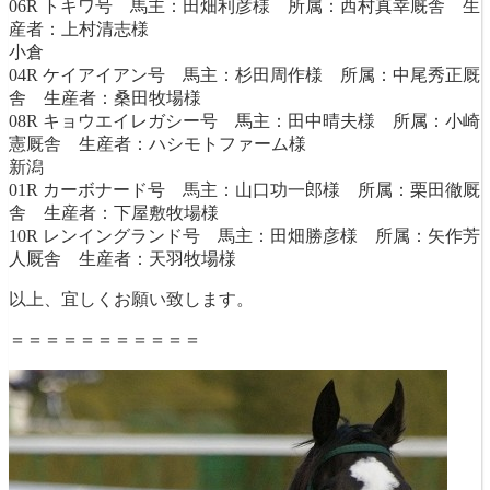
06R トキワ号 馬主：田畑利彦様 所属：西村真幸厩舎 生
産者：上村清志様
小倉
04R ケイアイアン号 馬主：杉田周作様 所属：中尾秀正厩
舎 生産者：桑田牧場様
08R キョウエイレガシー号 馬主：田中晴夫様 所属：小崎
憲厩舎 生産者：ハシモトファーム様
新潟
01R カーボナード号 馬主：山口功一郎様 所属：栗田徹厩
舎 生産者：下屋敷牧場様
10R レンイングランド号 馬主：田畑勝彦様 所属：矢作芳
人厩舎 生産者：天羽牧場様
以上、宜しくお願い致します。
＝＝＝＝＝＝＝＝＝＝＝