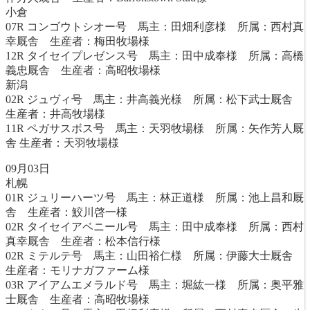
小倉
07R コンゴウトシオー号 馬主：田畑利彦様 所属：西村真
幸厩舎 生産者：梅田牧場様
12R タイセイプレゼンス号 馬主：田中成奉様 所属：高橋
義忠厩舎 生産者：高昭牧場様
新潟
02R ジュヴィ号 馬主：井高義光様 所属：松下武士厩舎
生産者：井高牧場様
11R ペガサスボス号 馬主：天羽牧場様 所属：矢作芳人厩
舎 生産者：天羽牧場様
09月03日
札幌
01R ジュリーハーツ号 馬主：林正道様 所属：池上昌和厩
舎 生産者：鮫川啓一様
02R タイセイアベニール号 馬主：田中成奉様 所属：西村
真幸厩舎 生産者：松本信行様
02R ミテルテ号 馬主：山田裕仁様 所属：伊藤大士厩舎
生産者：モリナガファーム様
03R アイアムエメラルド号 馬主：堀紘一様 所属：奥平雅
士厩舎 生産者：高昭牧場様