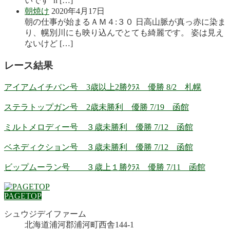
いです h […]
朝焼け
2020年4月17日
朝の仕事が始まるＡＭ４:３０ 日高山脈が真っ赤に染ま
り、幌別川にも映り込んでとても綺麗です。 姿は見え
ないけど […]
レース結果
アイアムイチバン号 3歳以上2勝ｸﾗｽ 優勝 8/2 札幌
ステラトップガン号 2歳未勝利 優勝 7/19 函館
ミルトメロディー号 ３歳未勝利 優勝 7/12 函館
ベネディクション号 ３歳未勝利 優勝 7/12 函館
ビップムーラン号 ３歳上１勝ｸﾗｽ 優勝 7/11 函館
PAGETOP
シュウジデイファーム
北海道浦河郡浦河町西舎144-1