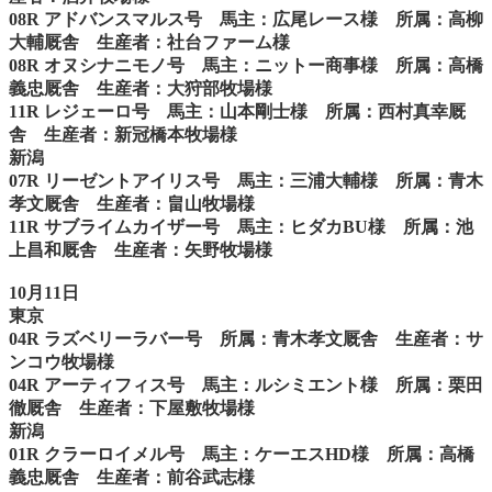
08R アドバンスマルス号 馬主：広尾レース様 所属：高柳
大輔厩舎 生産者：社台ファーム様
08R オヌシナニモノ号 馬主：ニットー商事様 所属：高橋
義忠厩舎 生産者：大狩部牧場様
11R レジェーロ号 馬主：山本剛士様 所属：西村真幸厩
舎 生産者：新冠橋本牧場様
新潟
07R リーゼントアイリス号 馬主：三浦大輔様 所属：青木
孝文厩舎 生産者：畠山牧場様
11R サブライムカイザー号 馬主：ヒダカBU様 所属：池
上昌和厩舎 生産者：矢野牧場様
10月11日
東京
04R ラズベリーラバー号 所属：青木孝文厩舎 生産者：サ
ンコウ牧場様
04R アーティフィス号 馬主：ルシミエント様 所属：栗田
徹厩舎 生産者：下屋敷牧場様
新潟
01R クラーロイメル号 馬主：ケーエスHD様 所属：高橋
義忠厩舎 生産者：前谷武志様