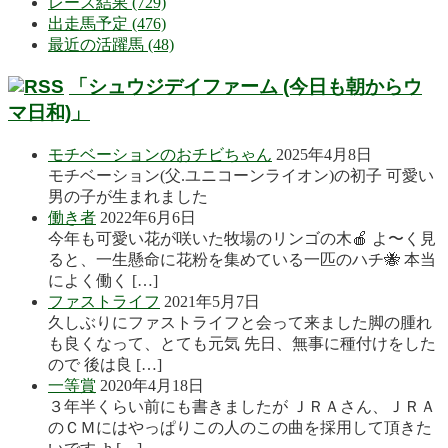
レース結果 (729)
出走馬予定 (476)
最近の活躍馬 (48)
「シュウジデイファーム (今日も朝からウ
マ日和)」
モチベーションのおチビちゃん
2025年4月8日
モチベーション(父.ユニコーンライオン)の初子 可愛い
男の子が生まれました
働き者
2022年6月6日
今年も可愛い花が咲いた牧場のリンゴの木🍎 よ〜く見
ると、一生懸命に花粉を集めている一匹のハチ🐝 本当
によく働く […]
ファストライフ
2021年5月7日
久しぶりにファストライフと会って来ました脚の腫れ
も良くなって、とても元気 先日、無事に種付けをした
ので 後は良 […]
一等賞
2020年4月18日
３年半くらい前にも書きましたが ＪＲＡさん、ＪＲＡ
のＣＭにはやっぱりこの人のこの曲を採用して頂きた