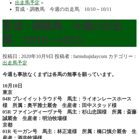
出走馬予定
»
育成・調教馬 今週の出走馬 10/10～10/11
育成・調教馬 今週の出走
馬 10/10～10/11
投稿日 : 2020年10月9日
投稿者 :
farmshujidaycom
カテゴリー :
出走馬予定
今週も事故なくまずは各馬の無事を願っています。
10月10日
東京
04R プレイイットラウド号 馬主：ライオンレースホース
様 所属：奥平雅士厩舎 生産者：田中スタッド様
05R ファインディーヴァ号 馬主：杉山忠国様 所属：斎藤
誠厩舎 生産者：明治牧場様
京都
01R モーガン号 馬主：林正道様 所属：橋口慎介厩舎 生
産者：酒井牧場様