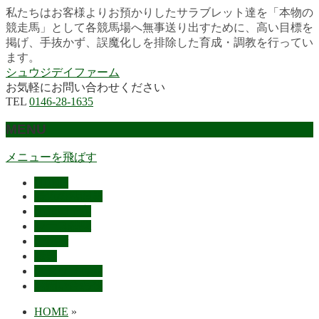
私たちはお客様よりお預かりしたサラブレット達を「本物の
競走馬」として各競馬場へ無事送り出すために、高い目標を
掲げ、手抜かず、誤魔化しを排除した育成・調教を行ってい
ます。
シュウジデイファーム
お気軽にお問い合わせください
TEL
0146-28-1635
MENU
メニューを飛ばす
HOME
最近の活躍馬
出走馬予定
レース結果
ご挨拶
概要
スタッフ募集
お問い合わせ
HOME
»