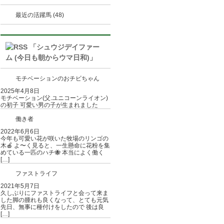
最近の活躍馬 (48)
「シュウジデイファー
ム (今日も朝からウマ日和)」
モチベーションのおチビちゃん
2025年4月8日
モチベーション(父.ユニコーンライオン)
の初子 可愛い男の子が生まれました
働き者
2022年6月6日
今年も可愛い花が咲いた牧場のリンゴの
木🍎 よ〜く見ると、一生懸命に花粉を集
めている一匹のハチ🐝 本当によく働く
[…]
ファストライフ
2021年5月7日
久しぶりにファストライフと会って来ま
した脚の腫れも良くなって、とても元気
先日、無事に種付けをしたので 後は良
[…]