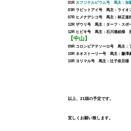
01R
カフジテルビウム号 馬主：加
03R ラビットアイ号 馬主：ライ
07R ヒメナデシコ号 馬主：林正
12R ザウリ号 馬主：ターフ・ス
12R ヒビキ号 馬主：石川達絵様
【中山】
09R コロンビアテソーロ号 馬主
10R ネオストーリー号 馬主：藤
10R ヨリマル号 馬主：辻子依旦
以上、21頭の予定です。
宜しくお願い致します。