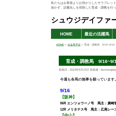
私たちはお客様よりお預かりしたサラブレッ
抜かず、誤魔化しを排除した育成・調教を行
シュウジデイファ
HOME
最近の活躍馬
HOME
»
出走馬予定
»
育成・調教馬 9/16~9/
育成・調教馬 9/16~
投稿日 : 2023年9月15日
投稿者 :
farmshujid
今週も各馬の無事を願っています
9/16
【阪神】
06R エンツォウーノ号 馬主：廣
12R メリタテス号 馬主：広尾レース様
【中山】