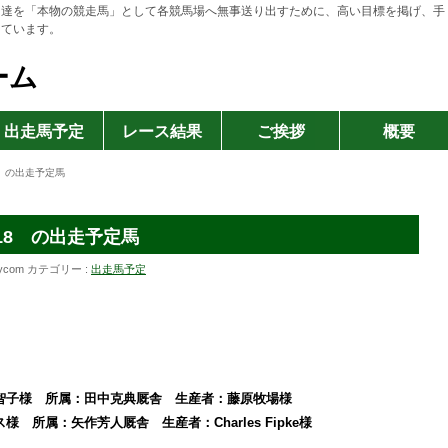
ト達を「本物の競走馬」として各競馬場へ無事送り出すために、高い目標を掲げ、手
っています。
ーム
出走馬予定
レース結果
ご挨拶
概要
18 の出走予定馬
9/18 の出走予定馬
aycom
カテゴリー :
出走馬予定
。
崎智子様 所属：田中克典厩舎 生産者：藤原牧場様
 所属：矢作芳人厩舎 生産者：Charles Fipke様