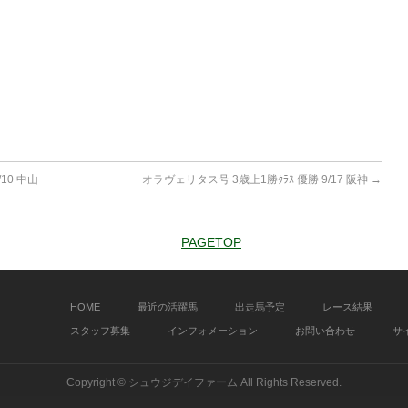
10 中山
オラヴェリタス号 3歳上1勝ｸﾗｽ 優勝 9/17 阪神
→
HOME
最近の活躍馬
出走馬予定
レース結果
スタッフ募集
インフォメーション
お問い合わせ
サ
Copyright ©
シュウジデイファーム
All Rights Reserved.