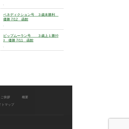
ベネディクション号 ３歳未勝利
優勝 7/12 函館
ビップムーラン号 ３歳上１勝ｸﾗ
ｽ 優勝 7/11 函館
ご挨拶
概要
イトマップ