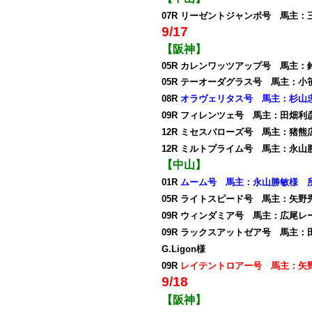
07R リーゼントジャンボ号 馬主
9/17
【阪神】
05R カレンワッツアップ号 馬主
05R テーオーダグラス号 馬主：
08R
オラヴェリタス号 馬主：杉山
09R フィレンツェ号 馬主：田畑
12R ミセスバローズ号 馬主：猪
12R ミルトプライム号 馬主：永
【中山】
01R
ムーム号 馬主：永山勝敏様 
05R ライトスピード号 馬主：矢
09R ウィンダミア号 馬主：広尾
09R ラックスアットゼア号 馬主：田記
G.Ligon様
09R
レイテントロアー号 馬主：矢
9/18
【阪神】