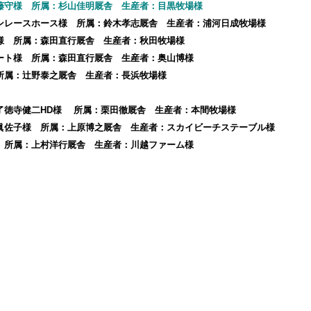
藤守様 所属：杉山佳明厩舎 生産者：目黒牧場様
オンレースホース様 所属：鈴木孝志厩舎 生産者：浦河日成牧場様
道様 所属：森田直行厩舎 生産者：秋田牧場様
ポート様 所属：森田直行厩舎 生産者：奥山博様
 所属：辻野泰之厩舎 生産者：長浜牧場様
：了徳寺健二HD様 所属：栗田徹厩舎 生産者：本間牧場様
澤眞佐子様 所属：上原博之厩舎 生産者：スカイビーチステーブル様
様 所属：上村洋行厩舎 生産者：川越ファーム様