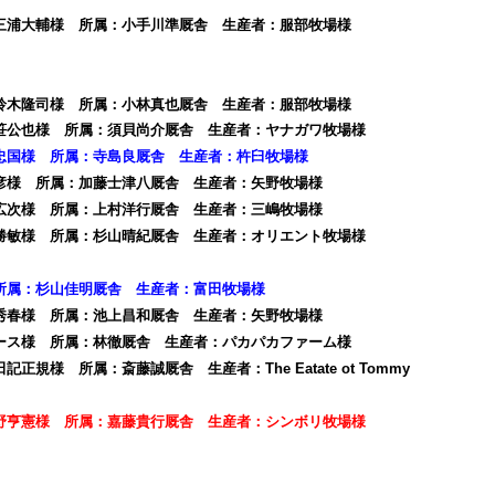
：三浦大輔様 所属：小手川準厩舎 生産者：服部牧場様
：鈴木隆司様 所属：小林真也厩舎 生産者：服部牧場様
小笹公也様 所属：須貝尚介厩舎 生産者：ヤナガワ牧場様
忠国様 所属：寺島良厩舎 生産者：杵臼牧場様
利彦様 所属：加藤士津八厩舎 生産者：矢野牧場様
熊広次様 所属：上村洋行厩舎 生産者：三嶋牧場様
山勝敏様 所属：杉山晴紀厩舎 生産者：オリエント牧場様
所属：杉山佳明厩舎 生産者：富田牧場様
野秀春様 所属：池上昌和厩舎 生産者：矢野牧場様
レース様 所属：林徹厩舎 生産者：パカパカファーム様
正規様 所属：斎藤誠厩舎 生産者：The Eatate ot Tommy
野亨憲様 所属：嘉藤貴行厩舎 生産者：シンボリ牧場様