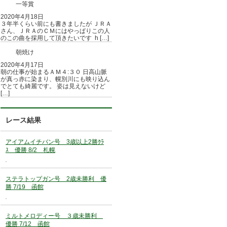
一等賞
2020年4月18日
３年半くらい前にも書きましたが ＪＲＡ
さん、ＪＲＡのＣＭにはやっぱりこの人
のこの曲を採用して頂きたいです h […]
朝焼け
2020年4月17日
朝の仕事が始まるＡＭ４:３０ 日高山脈
が真っ赤に染まり、幌別川にも映り込ん
でとても綺麗です。 姿は見えないけど
[…]
レース結果
アイアムイチバン号 3歳以上2勝ｸﾗ
ｽ 優勝 8/2 札幌
ステラトップガン号 2歳未勝利 優
勝 7/19 函館
ミルトメロディー号 ３歳未勝利
優勝 7/12 函館