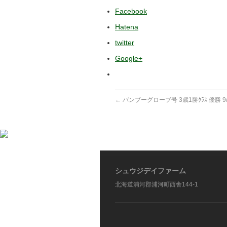
Facebook
Hatena
twitter
Google+
←
バンブーグローブ号 3歳1勝ｸﾗｽ 優勝 9/
シュウジデイファーム
北海道浦河郡浦河町西舎144-1