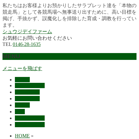
私たちはお客様よりお預かりしたサラブレット達を「本物の
競走馬」として各競馬場へ無事送り出すために、高い目標を
掲げ、手抜かず、誤魔化しを排除した育成・調教を行ってい
ます。
シュウジデイファーム
お気軽にお問い合わせください
TEL
0146-28-1635
MENU
メニューを飛ばす
HOME
最近の活躍馬
出走馬予定
レース結果
ご挨拶
概要
スタッフ募集
お問い合わせ
HOME
»