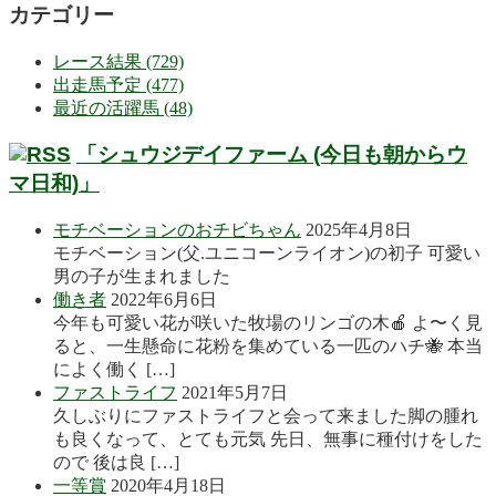
カテゴリー
レース結果 (729)
出走馬予定 (477)
最近の活躍馬 (48)
「シュウジデイファーム (今日も朝からウ
マ日和)」
モチベーションのおチビちゃん
2025年4月8日
モチベーション(父.ユニコーンライオン)の初子 可愛い
男の子が生まれました
働き者
2022年6月6日
今年も可愛い花が咲いた牧場のリンゴの木🍎 よ〜く見
ると、一生懸命に花粉を集めている一匹のハチ🐝 本当
によく働く […]
ファストライフ
2021年5月7日
久しぶりにファストライフと会って来ました脚の腫れ
も良くなって、とても元気 先日、無事に種付けをした
ので 後は良 […]
一等賞
2020年4月18日