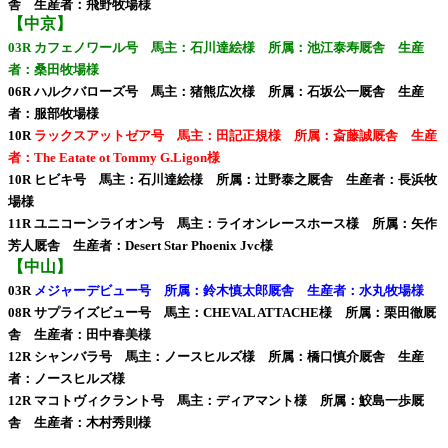
舎 生産者：飛野牧場様
【中京】
03R カフェノワール号 馬主：石川達絵様 所属：池江泰寿厩舎 生産
者：桑田牧場様
06R ハルクバローズ号 馬主：猪熊広次様 所属：石坂公一厩舎 生産
者：服部牧場様
10R
ラックスアットゼア号 馬主：田記正規様 所属：斎藤誠厩舎 生産
者：The Eatate ot Tommy G.Ligon様
10R ヒビキ号 馬主：石川達絵様 所属：辻野泰之厩舎 生産者：長浜牧
場様
11R ユニコーンライオン号 馬主：ライオンレースホース様 所属：矢作
芳人厩舎 生産者：Desert Star Phoenix Jvc様
【中山】
03R
メジャーデビュー号 所属：鈴木慎太郎厩舎 生産者：水丸牧場様
08R サプライズビュー号 馬主：CHEVAL ATTACHE様 所属：栗田徹厩
舎 生産者：田中春美様
12R シャンバラ号 馬主：ノースヒルズ様 所属：橋口慎介厩舎 生産
者：ノースヒルズ様
12R マコトヴィクラント号 馬主：ディアマント様 所属：鮫島一歩厩
舎 生産者：木村秀則様