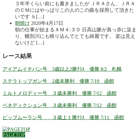
３年半くらい前にも書きましたが ＪＲＡさん、ＪＲＡ
のＣＭにはやっぱりこの人のこの曲を採用して頂きた
いです h […]
朝焼け
2020年4月17日
朝の仕事が始まるＡＭ４:３０ 日高山脈が真っ赤に染ま
り、幌別川にも映り込んでとても綺麗です。 姿は見え
ないけど […]
レース結果
アイアムイチバン号 3歳以上2勝ｸﾗｽ 優勝 8/2 札幌
ステラトップガン号 2歳未勝利 優勝 7/19 函館
ミルトメロディー号 ３歳未勝利 優勝 7/12 函館
ベネディクション号 ３歳未勝利 優勝 7/12 函館
ビップムーラン号 ３歳上１勝ｸﾗｽ 優勝 7/11 函館
PAGETOP