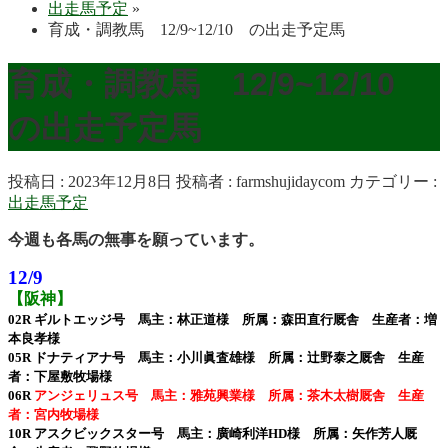
出走馬予定
»
育成・調教馬 12/9~12/10 の出走予定馬
育成・調教馬 12/9~12/10
の出走予定馬
投稿日 : 2023年12月8日
投稿者 :
farmshujidaycom
カテゴリー :
出走馬予定
今週も各馬の無事を願っています。
12/9
【阪神】
02R ギルトエッジ号 馬主：林正道様 所属：森田直行厩舎 生産者：増
本良孝様
05R ドナティアナ号 馬主：小川眞査雄様 所属：辻野泰之厩舎 生産
者：下屋敷牧場様
06R
アンジェリュス号 馬主：雅苑興業様 所属：茶木太樹厩舎 生産
者：宮内牧場様
10R アスクビックスター号 馬主：廣崎利洋HD様 所属：矢作芳人厩