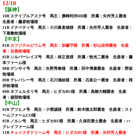
12/10
【阪神】
10R ステイブルアスク号 馬主：廣崎利洋HD様 所属：矢作芳人厩舎
生産者：藤原牧場様
11R ドナベティ号 馬主：小川眞査雄様 所属：矢作芳人厩舎 生産者：
下屋敷牧場様
【中京】
01R
カフジテルビウム号 馬主：加藤守様 所属：杉山佳明厩舎 生産
者：目黒牧場様
02R シルバーレイズ号 馬主：林正道様 所属：牧光二厩舎 生産者：藤
本ファーム様
08R ゲンサイ号 馬主：矢野秀春様 所属：田中博康厩舎 生産者：野坂
牧場様
09R テレパシー号 馬主：石川達絵様 所属：石坂公一厩舎 生産者：桜
井牧場様
09R ネフェルタリ号 馬主：ヒダカBU様 所属：高柳大輔厩舎 生産
者：服部牧場様
【中山】
02R アツヒメ号 馬主：小菅誠様 所属：鈴木慎太郎厩舎 生産者：スト
ームファームCO様
05R ノルン号 馬主：ヒダカBU様 所属：久保田貴士厩舎 生産者：ハ
クレイファーム様
11R
チェイスザドリーム号 馬主：ヒダカBU様 所属：矢作芳人厩舎