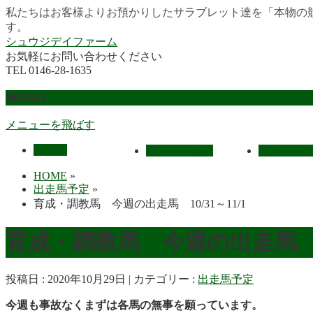
私たちはお客様よりお預かりしたサラブレット達を「本物の
す。
シュウジデイファーム
お気軽にお問い合わせください
TEL 0146-28-1635
MENU
メニューを飛ばす
HOME
最近の活躍馬
出走馬予
HOME
»
出走馬予定
»
育成・調教馬 今週の出走馬 10/31～11/1
育成・調教馬 今週の出走馬 10
投稿日 : 2020年10月29日
カテゴリー :
出走馬予定
今週も事故なくまずは各馬の無事を願っています。