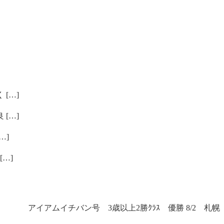
[…]
[…]
…]
…]
アイアムイチバン号 3歳以上2勝ｸﾗｽ 優勝 8/2 札幌