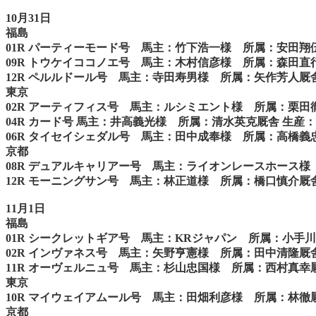
10月31日
福島
01R パーティーモード号 馬主：竹下浩一様 所属：安田
09R トウケイココノエ号 馬主：木村信彦様 所属：森田
12R ペルルドール号 馬主：寺田寿男様 所属：矢作芳人
東京
02R アーティフィス号 馬主：ルシミエント様 所属：栗
04R カード号 馬主：井高義光様 所属：清水英克厩舎 生産
06R タイセイシェダル号 馬主：田中成奉様 所属：高橋
京都
08R デュアルキャリアー号 馬主：ライオンレースホース様 所属：西
12R モーニングサン号 馬主：林正道様 所属：橋口慎介
11月1日
福島
01R シークレットギア号 馬主：KRジャパン 所属：小手
02R インヴァネス号 馬主：矢野亨憲様 所属：田中清隆
11R オーヴェルニュ号 馬主：杉山忠国様 所属：西村真
東京
10R マイウェイアムール号 馬主：田畑利彦様 所属：林
京都