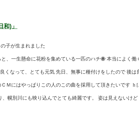
日和)」
男の子が生まれました
と、一生懸命に花粉を集めている一匹のハチ🐝 本当によく働く 
くなって、とても元気 先日、無事に種付けをしたので 後は良 
ＣＭにはやっぱりこの人のこの曲を採用して頂きたいです h [
、幌別川にも映り込んでとても綺麗です。 姿は見えないけど [