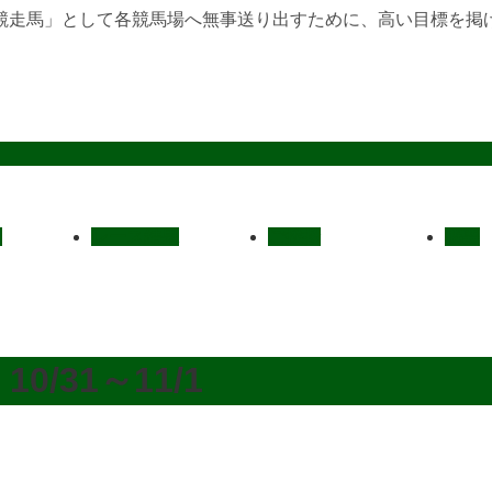
競走馬」として各競馬場へ無事送り出すために、高い目標を掲
定
レース結果
ご挨拶
概要
/31～11/1