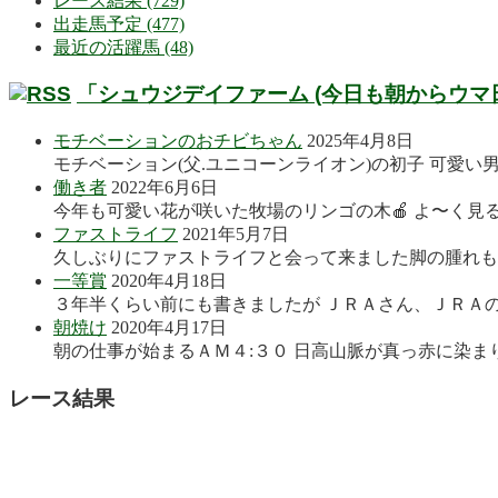
レース結果 (729)
出走馬予定 (477)
最近の活躍馬 (48)
「シュウジデイファーム (今日も朝からウマ
モチベーションのおチビちゃん
2025年4月8日
モチベーション(父.ユニコーンライオン)の初子 可愛い
働き者
2022年6月6日
今年も可愛い花が咲いた牧場のリンゴの木🍎 よ〜く見る
ファストライフ
2021年5月7日
久しぶりにファストライフと会って来ました脚の腫れも良
一等賞
2020年4月18日
３年半くらい前にも書きましたが ＪＲＡさん、ＪＲＡの
朝焼け
2020年4月17日
朝の仕事が始まるＡＭ４:３０ 日高山脈が真っ赤に染まり
レース結果