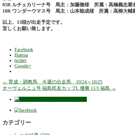
05R ルチェカリーナ号 馬主：加藤徹様 所属：高橋義忠
10R ワンダーウマス号 馬主：山本能成様 所属：高柳大
以上、13頭が出走予定です。
宜しくお願い致します。
Facebook
Hatena
twitter
Google+
←
育成・調教馬 今週の出走馬 10/24～10/25
オーヴェルニュ号 福島民友カップL 優勝 11/1 福島
→
カテゴリー