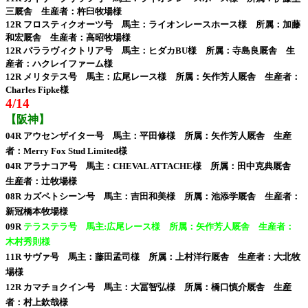
三厩舎 生産者：杵臼牧場様
12R フロスティクオーツ号 馬主：ライオンレースホース様 所属：加藤
和宏厩舎 生産者：高昭牧場様
12R パララヴィクトリア号 馬主：ヒダカBU様 所属：寺島良厩舎 生
産者：ハクレイファーム様
12R メリタテス号 馬主：広尾レース様 所属：矢作芳人厩舎 生産者：
Charles Fipke様
4/14
【阪神】
04R アウセンザイター号 馬主：平田修様 所属：矢作芳人厩舎 生産
者：Merry Fox Stud Limited様
04R アラナコア号 馬主：CHEVAL ATTACHE様 所属：田中克典厩舎
生産者：辻牧場様
08R カズペトシーン号 馬主：吉田和美様 所属：池添学厩舎 生産者：
新冠橋本牧場様
09R
テラステラ号 馬主:広尾レース様 所属：矢作芳人厩舎 生産者：
木村秀則様
11R サヴァ号 馬主：藤田孟司様 所属：上村洋行厩舎 生産者：大北牧
場様
12R カマチョクイン号 馬主：大冨智弘様 所属：橋口慎介厩舎 生産
者：村上欽哉様