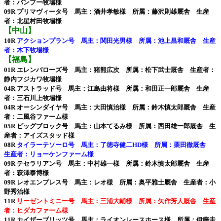
者：バンブー牧場様
09R プリマヴィータ号 馬主：酒井孝敏様 所属：藤沢則雄厩舎 生産
者：北星村田牧場様
【中山】
10R
アクションプラン号 馬主：関田光男様 所属：池上昌和厩舎 生産
者：木下牧場様
【福島】
01R エレンバローズ号 馬主：猪熊広次 所属：松下武士厩舎 生産者：
静内フジカワ牧場様
04R アストラッド号 馬主：江島由将様 所属：和田正一郎厩舎 生産
者：三石川上牧場様
04R オーシンダイヤ号 馬主：大田慎治様 所属：鈴木慎太郎厩舎 生産
者：二風谷ファーム様
05R ビッグブロック号 馬主：山本てるみ様 所属：西田雄一郎厩舎 生
産者：アイズスタッド様
08R
タイラーテソーロ号 馬主：了徳寺健二HD様 所属：栗田徹厩舎
生産者：リョーケンファーム様
09R テセラリアン号 馬主：中村雄一様 所属：鈴木慎太郎厩舎 生産
者：萩澤泰博様
09R レオエンプレス号 馬主：レオ様 所属：奥平雅士厩舎 生産者：小
野秀治様
11R
リーゼントミニー号 馬主：三浦大輔様 所属：矢作芳人厩舎 生産
者：ヒダカファーム様
11R カイザーブリッツ号 馬主：ライオンレースホース様 所属：伊藤圭