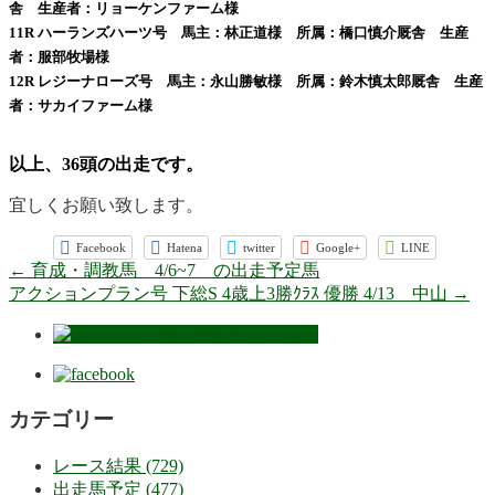
舎 生産者：リョーケンファーム様
11R ハーランズハーツ号 馬主：林正道様 所属：橋口慎介厩舎 生産
者：服部牧場様
12R レジーナローズ号 馬主：永山勝敏様 所属：鈴木慎太郎厩舎 生産
者：サカイファーム様
以上、36頭の出走です。
宜しくお願い致します。
Facebook
Hatena
twitter
Google+
LINE
←
育成・調教馬 4/6~7 の出走予定馬
アクションプラン号 下総S 4歳上3勝ｸﾗｽ 優勝 4/13 中山
→
カテゴリー
レース結果 (729)
出走馬予定 (477)