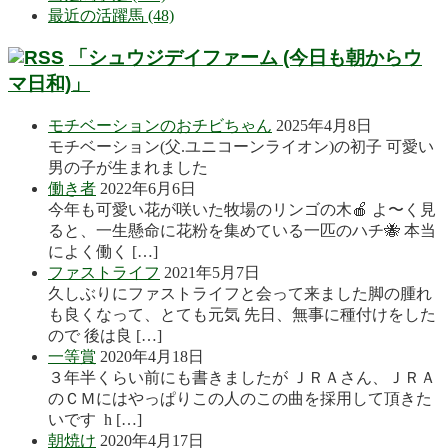
最近の活躍馬 (48)
「シュウジデイファーム (今日も朝からウ
マ日和)」
モチベーションのおチビちゃん
2025年4月8日
モチベーション(父.ユニコーンライオン)の初子 可愛い
男の子が生まれました
働き者
2022年6月6日
今年も可愛い花が咲いた牧場のリンゴの木🍎 よ〜く見
ると、一生懸命に花粉を集めている一匹のハチ🐝 本当
によく働く […]
ファストライフ
2021年5月7日
久しぶりにファストライフと会って来ました脚の腫れ
も良くなって、とても元気 先日、無事に種付けをした
ので 後は良 […]
一等賞
2020年4月18日
３年半くらい前にも書きましたが ＪＲＡさん、ＪＲＡ
のＣＭにはやっぱりこの人のこの曲を採用して頂きた
いです h […]
朝焼け
2020年4月17日