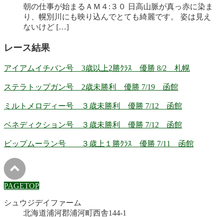
朝の仕事が始まるＡＭ４:３０ 日高山脈が真っ赤に染ま
り、幌別川にも映り込んでとても綺麗です。 姿は見え
ないけど […]
レース結果
アイアムイチバン号 3歳以上2勝ｸﾗｽ 優勝 8/2 札幌
ステラトップガン号 2歳未勝利 優勝 7/19 函館
ミルトメロディー号 ３歳未勝利 優勝 7/12 函館
ベネディクション号 ３歳未勝利 優勝 7/12 函館
ビップムーラン号 ３歳上１勝ｸﾗｽ 優勝 7/11 函館
PAGETOP
シュウジデイファーム
北海道浦河郡浦河町西舎144-1