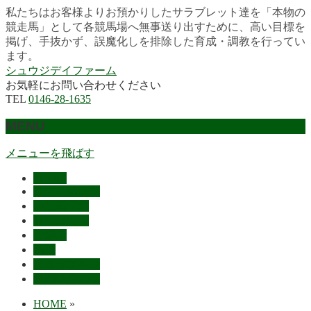
私たちはお客様よりお預かりしたサラブレット達を「本物の
競走馬」として各競馬場へ無事送り出すために、高い目標を
掲げ、手抜かず、誤魔化しを排除した育成・調教を行ってい
ます。
シュウジデイファーム
お気軽にお問い合わせください
TEL
0146-28-1635
MENU
メニューを飛ばす
HOME
最近の活躍馬
出走馬予定
レース結果
ご挨拶
概要
スタッフ募集
お問い合わせ
HOME
»