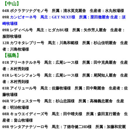
【中山】
04R ボクラヲツナグモノ号 所属：清水英克厩舎 生産者：水丸牧場様
09R
カンピオーネ号 馬主：GET NEXT様 所属：栗田徹厩舎 生産：須
崎牧場様
09R レディベル号 馬主：ヒダカBU様 所属：矢作芳人厩舎 生産者：
服部牧場様
12R カワキタレブリー号 馬主：川島和範様 所属：杉山佳明厩舎 生産
者：川島牧場様
【福島】
01R アリーネテルネ号 馬主：広尾レース様 所属：田中克典厩舎 生産
者：木村秀則様
01R レモンシフォン号 馬主：広尾レース様 所属：尾関知人厩舎 生産
者：木村秀則様
03R アイリュール号 馬主：佐藤牧場様 所属：田中剛厩舎 生産者：佐
藤牧場様
06R マンチェスター号 馬主：杉山忠国様 所属：高橋義忠厩舎 生産
者：明治牧場様
08R キョウエイディーズ号 馬主：田中晴夫様 所属：森田直行厩舎 生
産者：畠山牧場様
09R サンタアナテソーロ号 馬主：了徳寺健二HD様 所属：加藤和宏厩