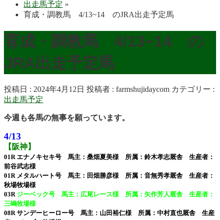
出走馬予定
»
育成・調教馬 4/13~14 のJRA出走予定馬
育成・調教馬 4/13~14 の
JRA出走予定馬
投稿日 : 2024年4月12日
投稿者 :
farmshujidaycom
カテゴリー :
出走馬予定
今週も各馬の無事を願っています。
4/13
【阪神】
01R エナノキセキ号 馬主：桑畑夏美様 所属：鈴木孝志厩舎 生産者：
前谷武志様
01R メタルハート号 馬主：田畑勝彦様 所属：音無秀孝厩舎 生産者：
秋場牧場様
03R
ジーベック号 馬主：広尾レース様 所属：矢作芳人厩舎 生産者：
三嶋牧場様
08R サンデーヒーロー号 馬主：山田裕仁様 所属：中村直也厩舎 生産