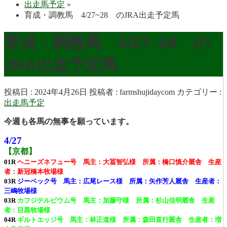
出走馬予定
»
育成・調教馬 4/27~28 のJRA出走予定馬
育成・調教馬 4/27~28 の
JRA出走予定馬
投稿日 : 2024年4月26日
投稿者 :
farmshujidaycom
カテゴリー :
出走馬予定
今週も各馬の無事を願っています。
4/27
【京都】
01R
ヘニーズネフュー号 馬主：大冨智弘様 所属：橋口慎介厩舎 生産
者：新冠橋本牧場様
03R
ジーベック号 馬主：広尾レース様 所属：矢作芳人厩舎 生産者：
三嶋牧場様
03R
カフジテルビウム号 馬主：加藤守様 所属：杉山佳明厩舎 生産
者：目黒牧場様
04R
ギルトエッジ号 馬主：林正道様 所属：森田直行厩舎 生産者：増