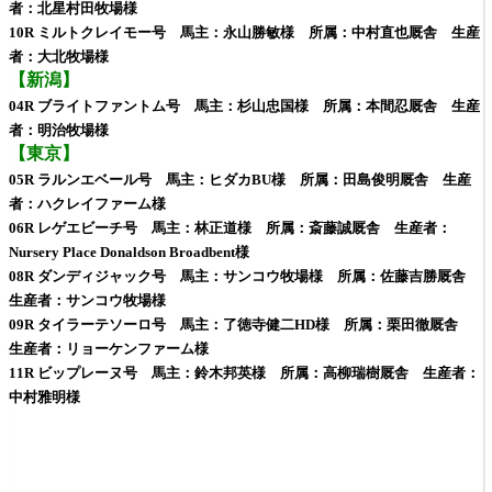
者：北星村田牧場様
10R ミルトクレイモー号 馬主：永山勝敏様 所属：中村直也厩舎 生産
者：大北牧場様
【新潟】
04R ブライトファントム号 馬主：杉山忠国様 所属：本間忍厩舎 生産
者：明治牧場様
【東京】
05R ラルンエベール号 馬主：ヒダカBU様 所属：田島俊明厩舎 生産
者：ハクレイファーム様
06R レゲエビーチ号 馬主：林正道様 所属：斎藤誠厩舎 生産者：
Nursery Place Donaldson Broadbent様
08R ダンディジャック号 馬主：サンコウ牧場様 所属：佐藤吉勝厩舎
生産者：サンコウ牧場様
09R タイラーテソーロ号 馬主：了徳寺健二HD様 所属：栗田徹厩舎
生産者：リョーケンファーム様
11R ビップレーヌ号 馬主：鈴木邦英様 所属：高柳瑞樹厩舎 生産者：
中村雅明様