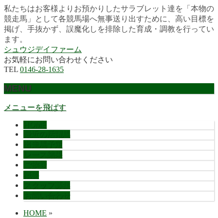
私たちはお客様よりお預かりしたサラブレット達を「本物の
競走馬」として各競馬場へ無事送り出すために、高い目標を
掲げ、手抜かず、誤魔化しを排除した育成・調教を行ってい
ます。
シュウジデイファーム
お気軽にお問い合わせください
TEL
0146-28-1635
MENU
メニューを飛ばす
HOME
最近の活躍馬
出走馬予定
レース結果
ご挨拶
概要
スタッフ募集
お問い合わせ
HOME
»