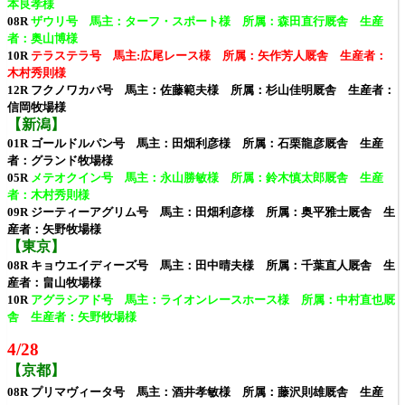
本良孝様
08R
ザウリ号 馬主：ターフ・スポート様 所属：森田直行厩舎 生産
者：奥山博様
10R
テラステラ号 馬主:広尾レース様 所属：矢作芳人厩舎 生産者：
木村秀則様
12R フクノワカバ号 馬主：佐藤範夫様 所属：杉山佳明厩舎 生産者：
信岡牧場様
【新潟】
01R ゴールドルパン号 馬主：田畑利彦様 所属：石栗龍彦厩舎 生産
者：グランド牧場様
05R
メテオクイン号 馬主：永山勝敏様 所属：鈴木慎太郎厩舎 生産
者：木村秀則様
09R
ジーティーアグリム号 馬主：田畑利彦様 所属：奥平雅士厩舎 生
産者：矢野牧場様
【東京】
08R キョウエイディーズ号 馬主：田中晴夫様 所属：千葉直人厩舎 生
産者：畠山牧場様
10R
アグラシアド号 馬主：ライオンレースホース様 所属：中村直也厩
舎 生産者：矢野牧場様
4/28
【京都】
08R プリマヴィータ号 馬主：酒井孝敏様 所属：藤沢則雄厩舎 生産