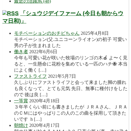
最近の活躍馬 (48)
「シュウジデイファーム (今日も朝からウ
マ日和)」
モチベーションのおチビちゃん
2025年4月8日
モチベーション(父.ユニコーンライオン)の初子 可愛い
男の子が生まれました
働き者
2022年6月6日
今年も可愛い花が咲いた牧場のリンゴの木🍎 よ〜く見
ると、一生懸命に花粉を集めている一匹のハチ🐝 本当
によく働く […]
ファストライフ
2021年5月7日
久しぶりにファストライフと会って来ました脚の腫れ
も良くなって、とても元気 先日、無事に種付けをした
ので 後は良 […]
一等賞
2020年4月18日
３年半くらい前にも書きましたが ＪＲＡさん、ＪＲＡ
のＣＭにはやっぱりこの人のこの曲を採用して頂きた
いです h […]
朝焼け
2020年4月17日