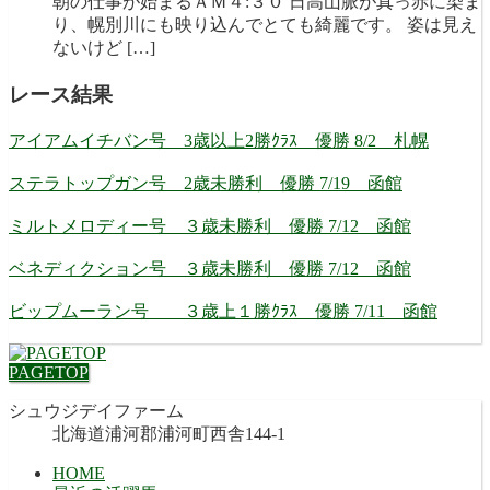
朝の仕事が始まるＡＭ４:３０ 日高山脈が真っ赤に染ま
り、幌別川にも映り込んでとても綺麗です。 姿は見え
ないけど […]
レース結果
アイアムイチバン号 3歳以上2勝ｸﾗｽ 優勝 8/2 札幌
ステラトップガン号 2歳未勝利 優勝 7/19 函館
ミルトメロディー号 ３歳未勝利 優勝 7/12 函館
ベネディクション号 ３歳未勝利 優勝 7/12 函館
ビップムーラン号 ３歳上１勝ｸﾗｽ 優勝 7/11 函館
PAGETOP
シュウジデイファーム
北海道浦河郡浦河町西舎144-1
HOME