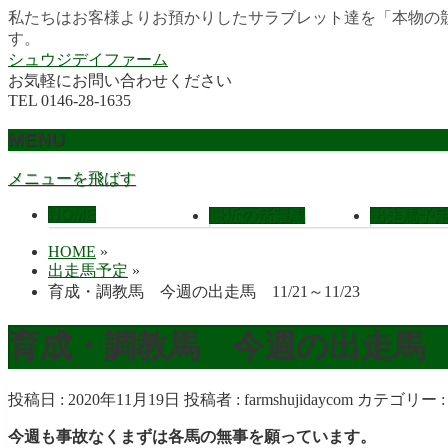
私たちはお客様よりお預かりしたサラブレット達を「本物の
す。
シュウジデイファーム
お気軽にお問い合わせください
TEL 0146-28-1635
MENU
メニューを飛ばす
HOME
最近の活躍馬
出走馬予
HOME
»
出走馬予定
»
育成・調教馬 今週の出走馬 11/21～11/23
育成・調教馬 今週の出走馬 11/
投稿日 : 2020年11月19日
投稿者 :
farmshujidaycom
カテゴリー 
今週も事故なくまずは各馬の無事を願っています。