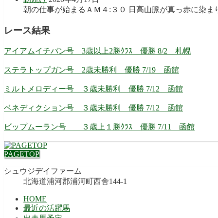
朝の仕事が始まるＡＭ４:３０ 日高山脈が真っ赤に染まり
レース結果
アイアムイチバン号 3歳以上2勝ｸﾗｽ 優勝 8/2 札幌
ステラトップガン号 2歳未勝利 優勝 7/19 函館
ミルトメロディー号 ３歳未勝利 優勝 7/12 函館
ベネディクション号 ３歳未勝利 優勝 7/12 函館
ビップムーラン号 ３歳上１勝ｸﾗｽ 優勝 7/11 函館
PAGETOP
シュウジデイファーム
北海道浦河郡浦河町西舎144-1
HOME
最近の活躍馬