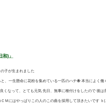
日和)」
男の子が生まれました
と、一生懸命に花粉を集めている一匹のハチ🐝 本当によく働く 
くなって、とても元気 先日、無事に種付けをしたので 後は良 
ＣＭにはやっぱりこの人のこの曲を採用して頂きたいです h [