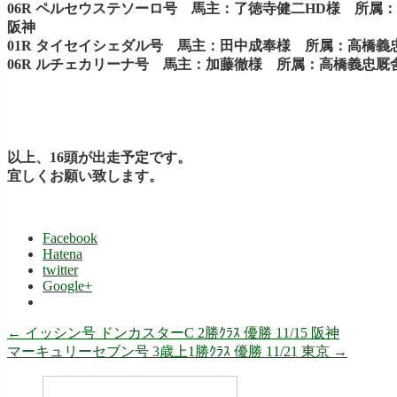
06R ペルセウステソーロ号 馬主：了徳寺健二HD様 所属：畠山吉宏厩
阪神
01R タイセイシェダル号 馬主：田中成奉様 所属：高橋
06R ルチェカリーナ号 馬主：加藤徹様 所属：高橋義忠
以上、16頭が出走予定です。
宜しくお願い致します。
Facebook
Hatena
twitter
Google+
←
イッシン号 ドンカスターC 2勝ｸﾗｽ 優勝 11/15 阪神
マーキュリーセブン号 3歳上1勝ｸﾗｽ 優勝 11/21 東京
→