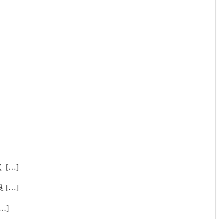
[…]
[…]
…]