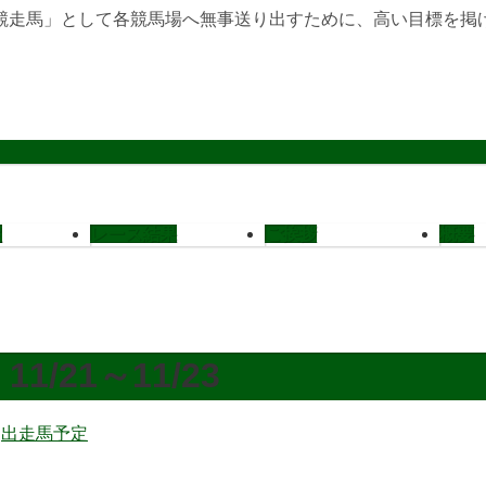
競走馬」として各競馬場へ無事送り出すために、高い目標を掲
定
レース結果
ご挨拶
概要
21～11/23
:
出走馬予定