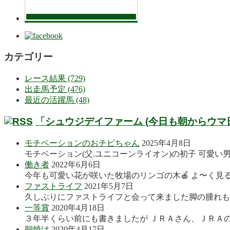
カテゴリー
レース結果 (729)
出走馬予定 (476)
最近の活躍馬 (48)
「シュウジデイファーム (今日も朝からウマ
モチベーションのおチビちゃん
2025年4月8日
モチベーション(父.ユニコーンライオン)の初子 可愛い
働き者
2022年6月6日
今年も可愛い花が咲いた牧場のリンゴの木🍎 よ〜く見る
ファストライフ
2021年5月7日
久しぶりにファストライフと会って来ました脚の腫れも良
一等賞
2020年4月18日
３年半くらい前にも書きましたが ＪＲＡさん、ＪＲＡの
朝焼け
2020年4月17日