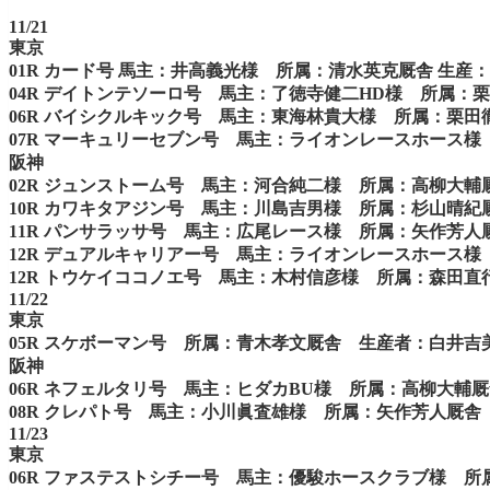
11/21
東京
01R カード号 馬主：井高義光様 所属：清水英克厩舎 生産
04R デイトンテソーロ号 馬主：了徳寺健二HD様 所属：栗田徹厩
06R バイシクルキック号 馬主：東海林貴大様 所属：栗
07R マーキュリーセブン号 馬主：ライオンレースホース
阪神
02R ジュンストーム号 馬主：河合純二様 所属：高柳大
10R カワキタアジン号 馬主：川島吉男様 所属：杉山晴
11R パンサラッサ号 馬主：広尾レース様 所属：矢作芳
12R デュアルキャリアー号 馬主：ライオンレースホース様 所属：西
12R トウケイココノエ号 馬主：木村信彦様 所属：森田
11/22
東京
05R スケボーマン号 所属：青木孝文厩舎 生産者：白井吉
阪神
06R ネフェルタリ号 馬主：ヒダカBU様 所属：高柳大輔
08R クレパト号 馬主：小川眞査雄様 所属：矢作芳人厩舎 生産者：W
11/23
東京
06R ファステストシチー号 馬主：優駿ホースクラブ様 