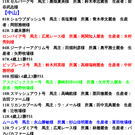
11R セルバーグ号 馬主：桑畑夏美様 所属：鈴木孝志厩舎 生産者：前
谷武志様
【中山】
01R ショウブダッシュ号 馬主：長塩豊様 所属：青木孝文厩舎 生産
者：岡部雅樹様
02R ３歳未勝利
ロンパイア号 馬主：広尾レース様 所属：尾関知人厩舎 生産者：木村
秀則様
04R ジーティーアグリム号 馬主：田畑利彦様 所属：奥平雅士厩舎 生
産者：矢野牧場様
07R 4歳上1勝ｸﾗｽ
ビップレーヌ号 馬主：鈴木邦英様 所属：高柳瑞樹厩舎 生産者：中村
雅明様
09R 招福S 4歳上3勝ｸﾗｽ
アスクビックスター号 馬主：廣崎利洋HD様 所属：矢作芳人厩舎 生
産者：飛野牧場様
10R スマッシュアウト号 馬主：高嶋航様 所属：栗田徹厩舎 生産者：
吉田ファーム様
11R リカンカブール号 馬主：ラ・メール様 所属：田中克典厩舎 生産
者：辻牧場様
12R 4歳上2勝ｸﾗｽ
ムーム号 馬主：永山勝敏様 所属：杉山佳明厩舎 生産者：富田牧場様
12R ウィンダミア号 馬主：広尾レース様 所属：林徹厩舎 生産者：パ
カパカファーム様