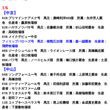
1/6
【中京】
01R プリマドンナアスク号 馬主：廣崎利洋HD様 所属：矢作芳人厩
舎 生産者：藤原牧場様
02R ハヤテノツバサ号 馬主：佐藤範夫様 所属：杉山佳明厩舎 生産
者：高昭牧場様
03R メイクデビュー中京
フィリップバローズ号 馬主：猪熊広次様 所属：森一誠厩舎 生産者：
飛野牧場様
08R ジークシュベルト号 馬主：ライオンレース様 所属：高橋義忠厩
舎 生産者：谷口牧場様
09R パフ号 馬主：ノースヒルズ様 所属：橋口慎介厩舎 生産者：土居
牧場様
【中山】
04R ソングフォーユー号 馬主：兼子尚也様 所属：上原博之厩舎 生産
者：高橋啓様
05R ジーティーアムール号 馬主：田畑利彦様 所属：加藤和宏厩舎 生
産者：モリナガファーム様
07R テリオスルナ号 馬主：鈴木美江子様 所属：高柳瑞樹厩舎 生産
者：前田ファーム様
12R コトブキヘスペラス号 馬主：尾上松壽様 所属：金成貴史厩舎 生
産者：下屋敷牧場様