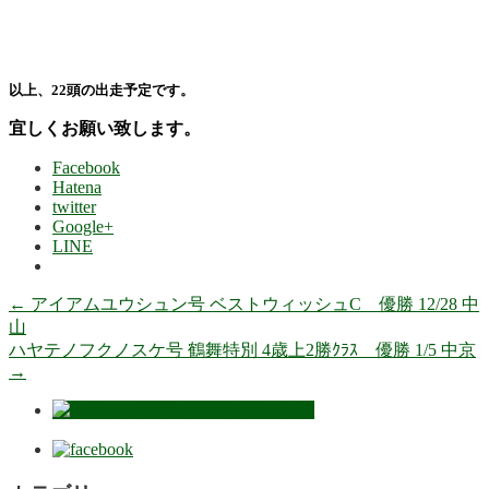
以上、22頭の出走予定です。
宜しくお願い致します。
Facebook
Hatena
twitter
Google+
LINE
←
アイアムユウシュン号 ベストウィッシュC 優勝 12/28 中
山
ハヤテノフクノスケ号 鶴舞特別 4歳上2勝ｸﾗｽ 優勝 1/5 中京
→