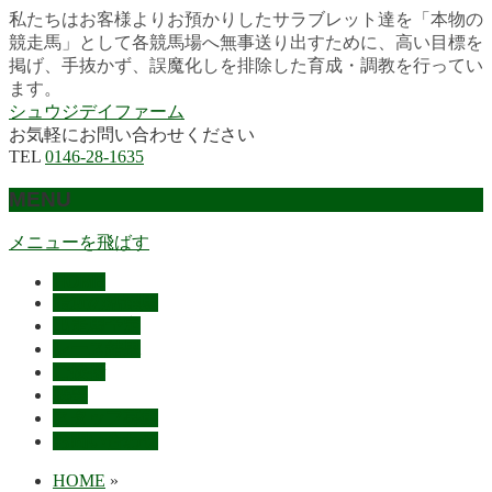
私たちはお客様よりお預かりしたサラブレット達を「本物の
競走馬」として各競馬場へ無事送り出すために、高い目標を
掲げ、手抜かず、誤魔化しを排除した育成・調教を行ってい
ます。
シュウジデイファーム
お気軽にお問い合わせください
TEL
0146-28-1635
MENU
メニューを飛ばす
HOME
最近の活躍馬
出走馬予定
レース結果
ご挨拶
概要
スタッフ募集
お問い合わせ
HOME
»