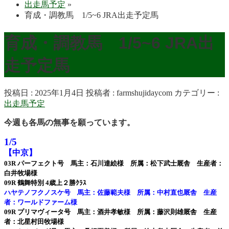
出走馬予定
»
育成・調教馬 1/5~6 JRA出走予定馬
育成・調教馬 1/5~6 JRA出
走予定馬
投稿日 : 2025年1月4日
投稿者 :
farmshujidaycom
カテゴリー :
出走馬予定
今週も各馬の無事を願っています。
1/5
【中京】
03R パーフェクト号 馬主：石川達絵様 所属：松下武士厩舎 生産者：
白井牧場様
09R 鶴舞特別 4歳上２勝ｸﾗｽ
ハヤテノフクノスケ号 馬主：佐藤範夫様 所属：中村直也厩舎 生産
者：ワールドファーム様
09R プリマヴィータ号 馬主：酒井孝敏様 所属：藤沢則雄厩舎 生産
者：北星村田牧場様