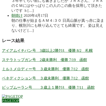
３年半くらい前にも書きましたが ＪＲＡさん、ＪＲＡ
のＣＭにはやっぱりこの人のこの曲を採用して頂きた
いです h […]
朝焼け
2020年4月17日
朝の仕事が始まるＡＭ４:３０ 日高山脈が真っ赤に染ま
り、幌別川にも映り込んでとても綺麗です。 姿は見え
ないけど […]
レース結果
アイアムイチバン号 3歳以上2勝ｸﾗｽ 優勝 8/2 札幌
ステラトップガン号 2歳未勝利 優勝 7/19 函館
ミルトメロディー号 ３歳未勝利 優勝 7/12 函館
ベネディクション号 ３歳未勝利 優勝 7/12 函館
ビップムーラン号 ３歳上１勝ｸﾗｽ 優勝 7/11 函館
PAGETOP