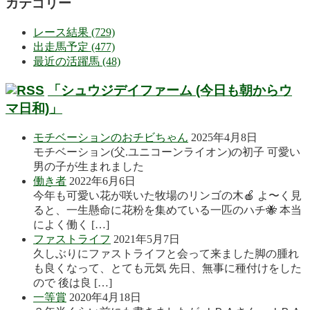
カテゴリー
レース結果 (729)
出走馬予定 (477)
最近の活躍馬 (48)
「シュウジデイファーム (今日も朝からウ
マ日和)」
モチベーションのおチビちゃん
2025年4月8日
モチベーション(父.ユニコーンライオン)の初子 可愛い
男の子が生まれました
働き者
2022年6月6日
今年も可愛い花が咲いた牧場のリンゴの木🍎 よ〜く見
ると、一生懸命に花粉を集めている一匹のハチ🐝 本当
によく働く […]
ファストライフ
2021年5月7日
久しぶりにファストライフと会って来ました脚の腫れ
も良くなって、とても元気 先日、無事に種付けをした
ので 後は良 […]
一等賞
2020年4月18日