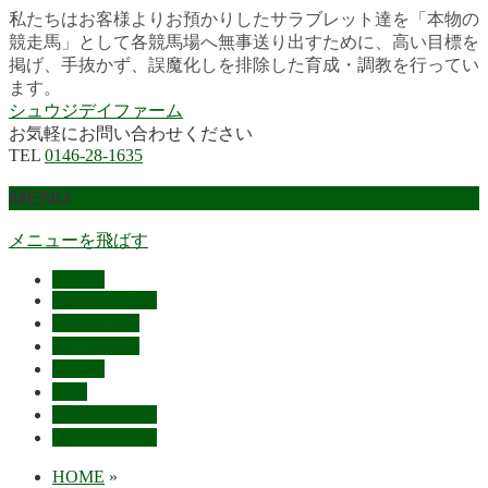
私たちはお客様よりお預かりしたサラブレット達を「本物の
競走馬」として各競馬場へ無事送り出すために、高い目標を
掲げ、手抜かず、誤魔化しを排除した育成・調教を行ってい
ます。
シュウジデイファーム
お気軽にお問い合わせください
TEL
0146-28-1635
MENU
メニューを飛ばす
HOME
最近の活躍馬
出走馬予定
レース結果
ご挨拶
概要
スタッフ募集
お問い合わせ
HOME
»