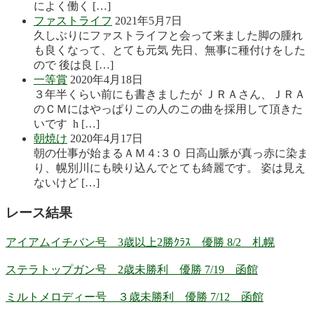
によく働く […]
ファストライフ
2021年5月7日
久しぶりにファストライフと会って来ました脚の腫れ
も良くなって、とても元気 先日、無事に種付けをした
ので 後は良 […]
一等賞
2020年4月18日
３年半くらい前にも書きましたが ＪＲＡさん、ＪＲＡ
のＣＭにはやっぱりこの人のこの曲を採用して頂きた
いです h […]
朝焼け
2020年4月17日
朝の仕事が始まるＡＭ４:３０ 日高山脈が真っ赤に染ま
り、幌別川にも映り込んでとても綺麗です。 姿は見え
ないけど […]
レース結果
アイアムイチバン号 3歳以上2勝ｸﾗｽ 優勝 8/2 札幌
ステラトップガン号 2歳未勝利 優勝 7/19 函館
ミルトメロディー号 ３歳未勝利 優勝 7/12 函館