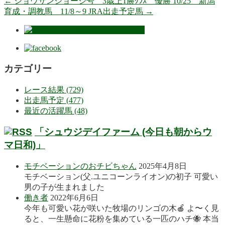
←
ショウサンジョージ号 3歳上1勝ｸﾗｽ 優勝 10/25 新潟
育成・調教馬 11/8～9 JRA出走予定馬
→
カテゴリー
レース結果 (729)
出走馬予定 (477)
最近の活躍馬 (48)
「シュウジデイファーム (今日も朝からウ
マ日和)」
モチベーションのおチビちゃん
2025年4月8日
モチベーション(父.ユニコーンライオン)の初子 可愛い
男の子が生まれました
働き者
2022年6月6日
今年も可愛い花が咲いた牧場のリンゴの木🍎 よ〜く見
ると、一生懸命に花粉を集めている一匹のハチ🐝 本当