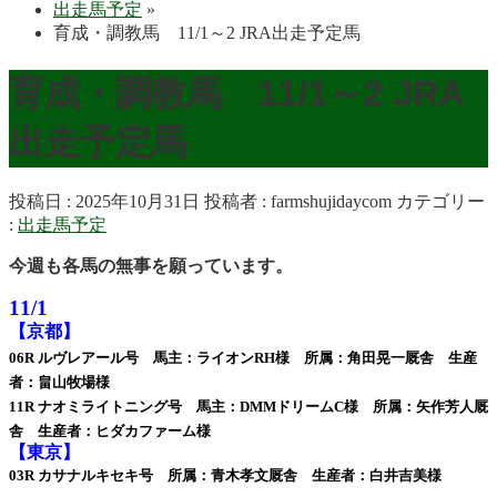
出走馬予定
»
育成・調教馬 11/1～2 JRA出走予定馬
育成・調教馬 11/1～2 JRA
出走予定馬
投稿日 : 2025年10月31日
投稿者 :
farmshujidaycom
カテゴリー
:
出走馬予定
今週も各馬の無事を願っています。
11/1
【京都】
06R ルヴレアール号 馬主：ライオンRH様 所属：角田晃一厩舎 生産
者：畠山牧場様
11R ナオミライトニング号 馬主：DMMドリームC様 所属：矢作芳人厩
舎 生産者：ヒダカファーム様
【東京】
03R カサナルキセキ号 所属：青木孝文厩舎 生産者：白井吉美様