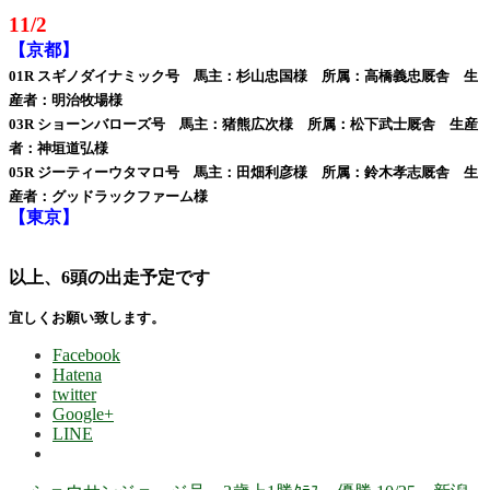
11/2
【京都】
01R スギノダイナミック号 馬主：杉山忠国様 所属：高橋義忠厩舎 生
産者：明治牧場様
03R ショーンバローズ号 馬主：猪熊広次様 所属：松下武士厩舎 生産
者：神垣道弘様
05R ジーティーウタマロ号 馬主：田畑利彦様 所属：鈴木孝志厩舎 生
産者：グッドラックファーム様
【東京】
以上、6頭の出走予定です
宜しくお願い致します。
Facebook
Hatena
twitter
Google+
LINE