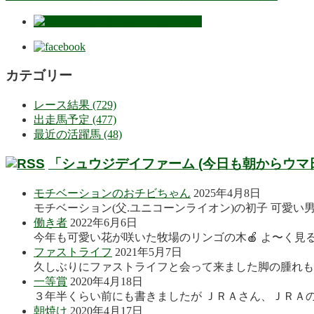
カテゴリー
レース結果 (729)
出走馬予定 (477)
最近の活躍馬 (48)
「シュウジデイファーム (今日も朝からウマ
モチベーションのおチビちゃん
2025年4月8日
モチベーション(父.ユニコーンライオン)の初子 可愛い
働き者
2022年6月6日
今年も可愛い花が咲いた牧場のリンゴの木🍎 よ〜く見る
ファストライフ
2021年5月7日
久しぶりにファストライフと会って来ました脚の腫れも良
一等賞
2020年4月18日
３年半くらい前にも書きましたが ＪＲＡさん、ＪＲＡの
朝焼け
2020年4月17日