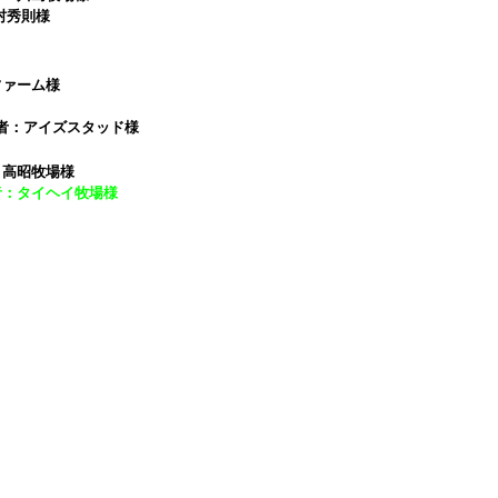
村秀則様
ファーム様
産者：アイズスタッド様
：高昭牧場様
者：タイヘイ牧場様