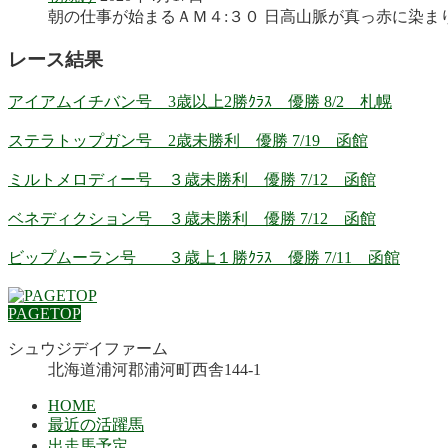
朝の仕事が始まるＡＭ４:３０ 日高山脈が真っ赤に染まり
レース結果
アイアムイチバン号 3歳以上2勝ｸﾗｽ 優勝 8/2 札幌
ステラトップガン号 2歳未勝利 優勝 7/19 函館
ミルトメロディー号 ３歳未勝利 優勝 7/12 函館
ベネディクション号 ３歳未勝利 優勝 7/12 函館
ビップムーラン号 ３歳上１勝ｸﾗｽ 優勝 7/11 函館
PAGETOP
シュウジデイファーム
北海道浦河郡浦河町西舎144-1
HOME
最近の活躍馬
出走馬予定