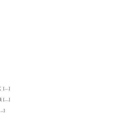
[…]
[…]
…]