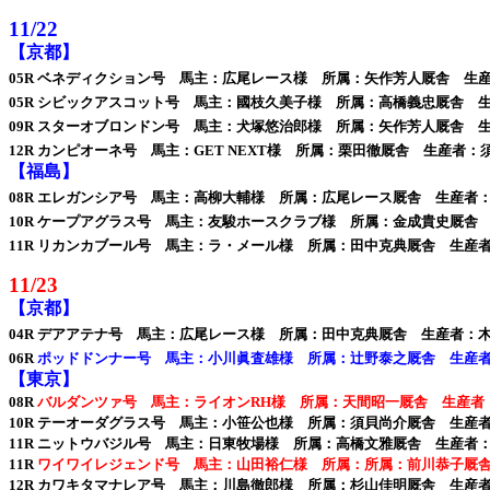
11/22
【京都】
05R ベネディクション号 馬主：広尾レース様 所属：矢作芳人厩舎 生
05R シビックアスコット号 馬主：國枝久美子様 所属：高橋義忠厩舎 
09R スターオブロンドン号 馬主：犬塚悠治郎様 所属：矢作芳人厩舎 
12R カンピオーネ号 馬主：GET NEXT様 所属：栗田徹厩舎 生産者：
【福島】
08R エレガンシア号 馬主：高柳大輔様 所属：広尾レース厩舎 生産者
10R ケープアグラス号 馬主：友駿ホースクラブ様 所属：金成貴史厩舎
11R リカンカブール号 馬主：ラ・メール様 所属：田中克典厩舎 生産
11/23
【京都】
04R デアアテナ号 馬主：広尾レース様 所属：田中克典厩舎 生産者：
06R
ポッドドンナー号 馬主：小川眞査雄様 所属：辻野泰之厩舎 生産
【東京】
08R
バルダンツァ号 馬主：ライオンRH様 所属：天間昭一厩舎 生産者
10R テーオーダグラス号 馬主：小笹公也様 所属：須貝尚介厩舎 生産
11R ニットウバジル号 馬主：日東牧場様 所属：高橋文雅厩舎 生産者
11R
ワイワイレジェンド号 馬主：山田裕仁様 所属：所属：前川恭子厩
12R カワキタマナレア号 馬主：川島徹郎様 所属：杉山佳明厩舎 生産