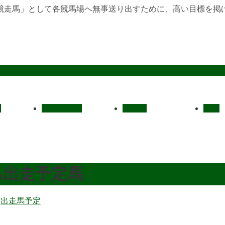
競走馬」として各競馬場へ無事送り出すために、高い目標を掲
定
レース結果
ご挨拶
概要
RA出走予定馬
:
出走馬予定