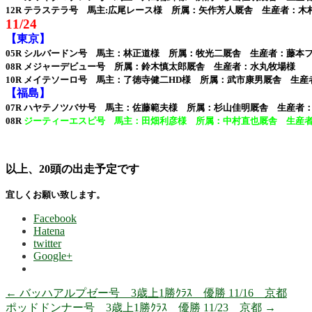
12R テラステラ号 馬主:広尾レース様 所属：矢作芳人厩舎 生産者：木
11/24
【東京】
05R シルバードン号 馬主：林正道様 所属：牧光二厩舎 生産者：藤本
08R メジャーデビュー号 所属：鈴木慎太郎厩舎 生産者：水丸牧場様
10R メイテソーロ号 馬主：了徳寺健二HD様 所属：武市康男厩舎 生
【福島】
07R ハヤテノツバサ号 馬主：佐藤範夫様 所属：杉山佳明厩舎 生産者
08R
ジーティーエスピ号 馬主：田畑利彦様 所属：中村直也厩舎 生産
以上、20頭の出走予定です
宜しくお願い致します。
Facebook
Hatena
twitter
Google+
←
バッハアルプゼー号 3歳上1勝ｸﾗｽ 優勝 11/16 京都
ポッドドンナー号 3歳上1勝ｸﾗｽ 優勝 11/23 京都
→