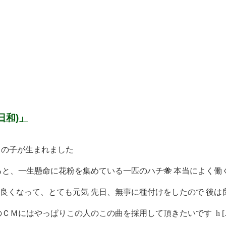
日和)」
男の子が生まれました
と、一生懸命に花粉を集めている一匹のハチ🐝 本当によく働く 
くなって、とても元気 先日、無事に種付けをしたので 後は良 
ＣＭにはやっぱりこの人のこの曲を採用して頂きたいです h [