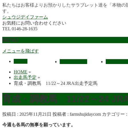
私たちはお客様よりお預かりしたサラブレット達を「本物の
す。
シュウジデイファーム
お気軽にお問い合わせください
TEL 0146-28-1635
MENU
メニューを飛ばす
HOME
最近の活躍馬
出走馬予
HOME
»
出走馬予定
»
育成・調教馬 11/22～24 JRA出走予定馬
育成・調教馬 11/22～24 J
投稿日 : 2025年11月21日
投稿者 :
farmshujidaycom
カテゴリー 
今週も各馬の無事を願っています。