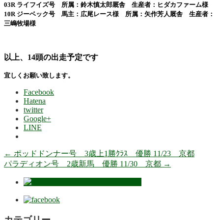
03R ライフイズ号 所属：鈴木慎太郎厩舎 生産者：ヒダカファーム様
10R ジーベック号 馬主：広尾レース様 所属：矢作芳人厩舎 生産者：
三嶋牧場様
以上、14頭の出走予定です
宜しくお願い致します。
Facebook
Hatena
twitter
Google+
LINE
←
ポッドドンナー号 3歳上1勝ｸﾗｽ 優勝 11/23 京都
パラディオン号 2歳新馬 優勝 11/30 京都
→
カテゴリー