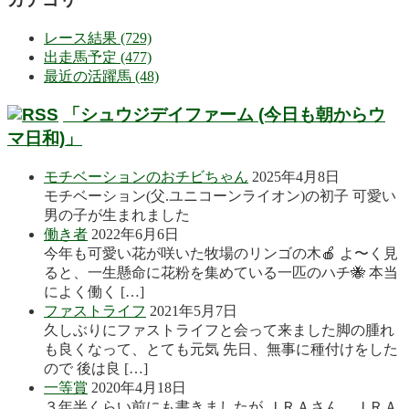
レース結果 (729)
出走馬予定 (477)
最近の活躍馬 (48)
「シュウジデイファーム (今日も朝からウ
マ日和)」
モチベーションのおチビちゃん
2025年4月8日
モチベーション(父.ユニコーンライオン)の初子 可愛い
男の子が生まれました
働き者
2022年6月6日
今年も可愛い花が咲いた牧場のリンゴの木🍎 よ〜く見
ると、一生懸命に花粉を集めている一匹のハチ🐝 本当
によく働く […]
ファストライフ
2021年5月7日
久しぶりにファストライフと会って来ました脚の腫れ
も良くなって、とても元気 先日、無事に種付けをした
ので 後は良 […]
一等賞
2020年4月18日
３年半くらい前にも書きましたが ＪＲＡさん、ＪＲＡ