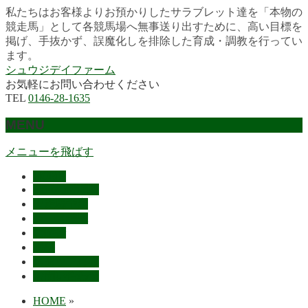
私たちはお客様よりお預かりしたサラブレット達を「本物の
競走馬」として各競馬場へ無事送り出すために、高い目標を
掲げ、手抜かず、誤魔化しを排除した育成・調教を行ってい
ます。
シュウジデイファーム
お気軽にお問い合わせください
TEL
0146-28-1635
MENU
メニューを飛ばす
HOME
最近の活躍馬
出走馬予定
レース結果
ご挨拶
概要
スタッフ募集
お問い合わせ
HOME
»