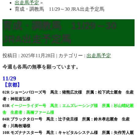
出走馬予定
»
育成・調教馬 11/29～30 JRA出走予定馬
育成・調教馬 11/29～30
JRA出走予定馬
投稿日 : 2025年11月28日
カテゴリー :
出走馬予定
今週も各馬の無事を願っています。
11/29
【京都】
02R ショーンバローズ号 馬主：猪熊広次様 所属：松下武士厩舎 生産
者：神垣道弘様
03R
イージーライダー号 馬主：エムズレーシング様 所属：杉山晴紀厩
舎 生産者：高橋ファーム様
04R ブラックタロー号 馬主：辻子依旦様 所属：鈴木孝志厩舎 生産
者：川島牧場様
10R モズナナスター号 馬主：キャピタルシステム様 所属：矢作芳人厩