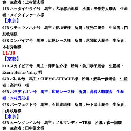
舎 生産者：上村清志様
11R ネッタイヤライ号 馬主：犬塚悠治郎様 所属：矢作芳人厩舎 生産
者：メイタイファーム様
【東京】
04R ウチュウノハナ号 馬主：長塩豊様 所属：牧光二厩舎 生産者：門
別牧場様
08R ロンパイア号 馬主：広尾レース様 所属：尾関知人厩舎 生産者：
木村秀則様
11/30
【京都】
01R スカイピア号 馬主：澤田佑介様 所属：前川恭子厩舎 生産者：
Ecurie Hunter Valley 様
04R バレル号 馬主：CHEVAL ATTACHE様 所属：鮫島一歩厩舎 生産
者：高岸順一様
06R
パラディオン号 馬主：広尾レース様 所属：高柳大輔厩舎 生産
者：木村秀則様
07R パーフェクト号 馬主：石川達絵様 所属：松下武士厩舎 生産者：
白井牧場様
【東京】
03R ムーングレイル号 馬主：ノルマンディーTR様 所属：森一誠厩
舎 生産者：田中浩之様