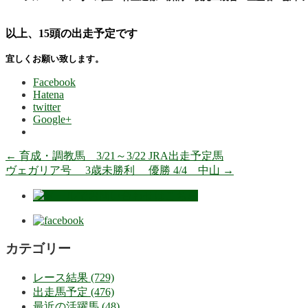
以上、15頭の出走予定です
宜しくお願い致します。
Facebook
Hatena
twitter
Google+
←
育成・調教馬 3/21～3/22 JRA出走予定馬
ヴェガリア号 3歳未勝利 優勝 4/4 中山
→
カテゴリー
レース結果 (729)
出走馬予定 (476)
最近の活躍馬 (48)