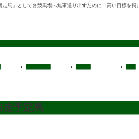
競走馬」として各競馬場へ無事送り出すために、高い目標を掲
定
レース結果
ご挨拶
概要
A出走予定馬