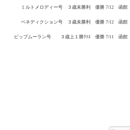
ミルトメロディー号 ３歳未勝利 優勝 7/12 函館
ベネディクション号 ３歳未勝利 優勝 7/12 函館
ビップムーラン号 ３歳上１勝ｸﾗｽ 優勝 7/11 函館