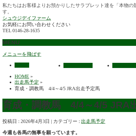
私たちはお客様よりお預かりしたサラブレット達を「本物の
す。
シュウジデイファーム
お気軽にお問い合わせください
TEL 0146-28-1635
MENU
メニューを飛ばす
HOME
最近の活躍馬
出走馬予
HOME
»
出走馬予定
»
育成・調教馬 4/4～4/5 JRA出走予定馬
育成・調教馬 4/4～4/5 JR
投稿日 : 2026年4月3日
カテゴリー :
出走馬予定
今週も各馬の無事を願っています。