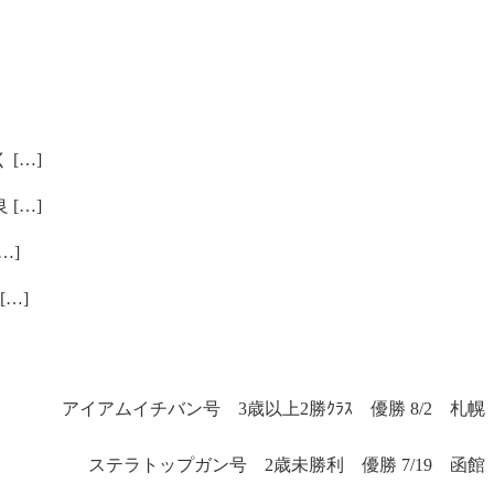
[…]
[…]
…]
…]
アイアムイチバン号 3歳以上2勝ｸﾗｽ 優勝 8/2 札幌
ステラトップガン号 2歳未勝利 優勝 7/19 函館