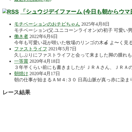
「シュウジデイファーム (今日も朝からウマ
モチベーションのおチビちゃん
2025年4月8日
モチベーション(父.ユニコーンライオン)の初子 可愛い
働き者
2022年6月6日
今年も可愛い花が咲いた牧場のリンゴの木🍎 よ〜く見る
ファストライフ
2021年5月7日
久しぶりにファストライフと会って来ました脚の腫れも良
一等賞
2020年4月18日
３年半くらい前にも書きましたが ＪＲＡさん、ＪＲＡの
朝焼け
2020年4月17日
朝の仕事が始まるＡＭ４:３０ 日高山脈が真っ赤に染まり
レース結果