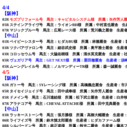
4/4
【阪神】
02R
モズプリフォール号 馬主：キャピタルシステム様 所属：矢作芳人
05R ステインアライヴ号 馬主：ライオンRH様 所属：中村直也厩舎 
07R マジックブルー号 馬主：広尾レース様 所属：荒川義之厩舎 生産
【中山】
01R ベイビーシスター号 馬主：ヒダカBU様 所属：林徹厩舎 生産者：
03R ツクバアヴァロン号 馬主：細谷武史様 所属：奥平雅士厩舎 生産
03R コロッセウム号 馬主：大脇佑樹様 所属：清水英克厩舎 生産者：
05R
ヴェガリア号 馬主：GET NEXT様 所属：栗田徹厩舎 生産者：須
05R ムーングレイル号 馬主：ノルマンディーTR様 所属：森一誠厩舎
4/5
【阪神】
02R ガトー号 馬主：SYレーシング様 所属：高橋義忠厩舎 生産者：市
05R タイセイジェイド号 馬主：田中成奉様 所属：矢作芳人厩舎 生産
05R ドメイン号 馬主：石川達絵様 所属：松下武士厩舎 生産者：白井
07R アラナコア号 馬主：CHEVAL ATTACHE様 所属：田中克典厩舎
【中山】
03R ラッキーストーン号 馬主：張月勝様 所属：高柳大輔厩舎 生産者：Yulong 
06R ライフイズ号 所属：鈴木慎太郎厩舎 生産者：ヒダカファーム様
08R シルバードン号 馬主：林正道様 所属：牧光二厩舎 生産者：藤本