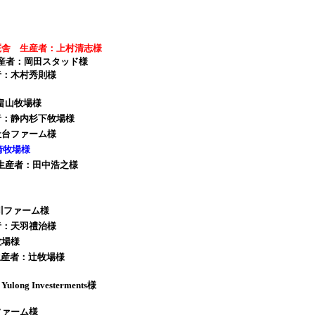
厩舎 生産者：上村清志様
生産者：岡田スタッド様
者：木村秀則様
畠山牧場様
者：静内杉下牧場様
社台ファーム様
崎牧場様
 生産者：田中浩之様
川ファーム様
者：天羽禮治様
牧場様
 生産者：辻牧場様
Investerments様
ファーム様