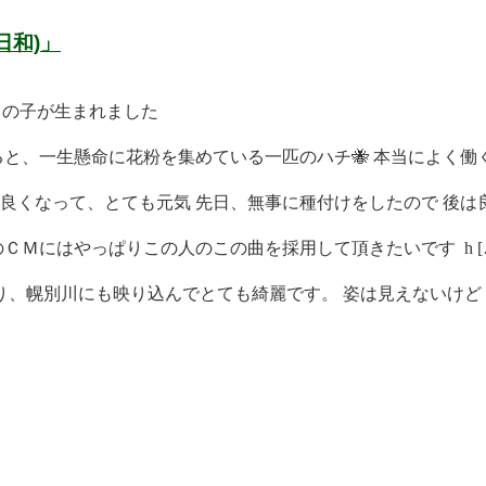
日和)」
男の子が生まれました
と、一生懸命に花粉を集めている一匹のハチ🐝 本当によく働く 
くなって、とても元気 先日、無事に種付けをしたので 後は良 
ＣＭにはやっぱりこの人のこの曲を採用して頂きたいです h [
、幌別川にも映り込んでとても綺麗です。 姿は見えないけど [