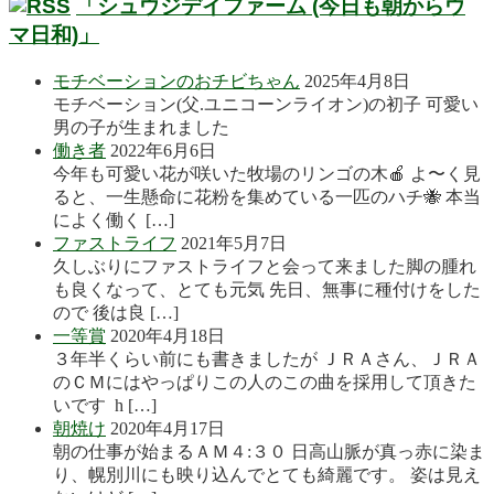
「シュウジデイファーム (今日も朝からウ
マ日和)」
モチベーションのおチビちゃん
2025年4月8日
モチベーション(父.ユニコーンライオン)の初子 可愛い
男の子が生まれました
働き者
2022年6月6日
今年も可愛い花が咲いた牧場のリンゴの木🍎 よ〜く見
ると、一生懸命に花粉を集めている一匹のハチ🐝 本当
によく働く […]
ファストライフ
2021年5月7日
久しぶりにファストライフと会って来ました脚の腫れ
も良くなって、とても元気 先日、無事に種付けをした
ので 後は良 […]
一等賞
2020年4月18日
３年半くらい前にも書きましたが ＪＲＡさん、ＪＲＡ
のＣＭにはやっぱりこの人のこの曲を採用して頂きた
いです h […]
朝焼け
2020年4月17日
朝の仕事が始まるＡＭ４:３０ 日高山脈が真っ赤に染ま
り、幌別川にも映り込んでとても綺麗です。 姿は見え