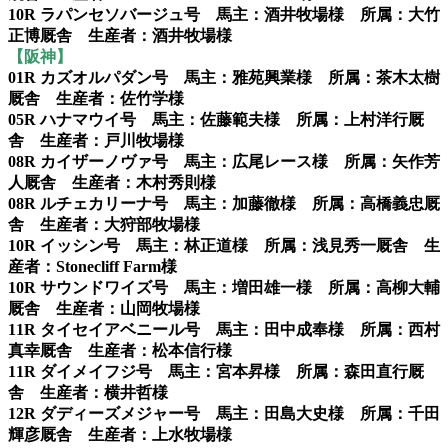
10R ラパンセソバージュ号 馬主：酒井牧場様 所属：大竹
正博厩舎 生産者：酒井牧場様
【阪神】
01R カズオルパダン号 馬主：雅苑興業様 所属：茶木太樹
厩舎 生産者：佐竹学様
05R ハナマウイ号 馬主：佐藤範夫様 所属：上村洋行厩
舎 生産者：戸川牧場様
08R カイザーノヴァ号 馬主：広尾レース様 所属：矢作芳
人厩舎 生産者：木村秀則様
08R ルチェカリーナ号 馬主：加藤徹様 所属：高橋義忠厩
舎 生産者：大狩部牧場様
10R イッシン号 馬主：林正道様 所属：浅見秀一厩舎 生
産者：Stonecliff Farm様
10R サウンドワイズ号 馬主：増田雄一様 所属：高柳大輔
厩舎 生産者：山岡牧場様
11R タイセイアベニール号 馬主：田中成奉様 所属：西村
真幸厩舎 生産者：松本信行様
11R ダイメイフジ号 馬主：宮本昇様 所属：森田直行厩
舎 生産者：横井哲様
12R ダディーズメジャー号 馬主：田島大史様 所属：千田
輝彦厩舎 生産者：上水牧場様