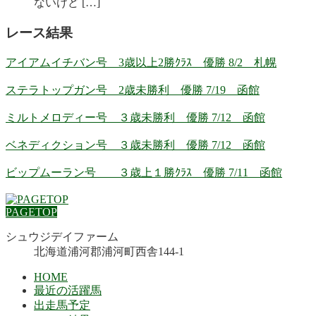
ないけど […]
レース結果
アイアムイチバン号 3歳以上2勝ｸﾗｽ 優勝 8/2 札幌
ステラトップガン号 2歳未勝利 優勝 7/19 函館
ミルトメロディー号 ３歳未勝利 優勝 7/12 函館
ベネディクション号 ３歳未勝利 優勝 7/12 函館
ビップムーラン号 ３歳上１勝ｸﾗｽ 優勝 7/11 函館
PAGETOP
シュウジデイファーム
北海道浦河郡浦河町西舎144-1
HOME
最近の活躍馬
出走馬予定