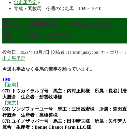
出走馬予定
»
育成・調教馬 今週の出走馬 10/9～10/10
育成・調教馬 今週の出走
馬 10/9～10/10
投稿日 : 2021年10月7日
投稿者 :
farmshujidaycom
カテゴリー :
出走馬予定
今週も事故なく各馬の無事を願っています。
10/9
【新潟】
07R トウカイラルゴ号 馬主：内村正則様 所属：長谷川浩
大厩舎 生産者：碧雲牧場様
【東京】
05R ソングフォーユー号 馬主：三田昌宏様 所属：森田直
行厩舎 生産者：高橋啓様
07R ユイノザッパー号 馬主：田中晴夫様 所属：矢作芳人
厩舎 生産者：Bonne Chance Farm LLC様