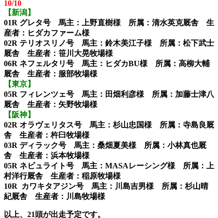
10/10
【新潟】
01R グレタ号 馬主：上野直樹様 所属：清水英克厩舎 生
産者：ヒダカファーム様
02R テリオスリノ号 馬主：鈴木美江子様 所属：松下武士
厩舎 生産者：笹川大晃牧場様
06R ネフェルタリ号 馬主：ヒダカBU様 所属：高柳大輔
厩舎 生産者：服部牧場様
【東京】
05R フィレンツェ号 馬主：田畑利彦様 所属：加藤士津八
厩舎 生産者：矢野牧場様
【阪神】
02R オラヴェリタス号 馬主：杉山忠国様 所属：寺島良厩
舎 生産者：杵臼牧場様
03R ディラック号 馬主：桑畑夏美様 所属：小林真也厩
舎 生産者：浜本牧場様
05R ネビュライト号 馬主：MASAレーシング様 所属：上
村洋行厩舎 生産者：稲原牧場様
10R カワキタアジン号 馬主：川島吉男様 所属：杉山晴
紀厩舎 生産者：川島牧場様
以上、21頭が出走予定です。