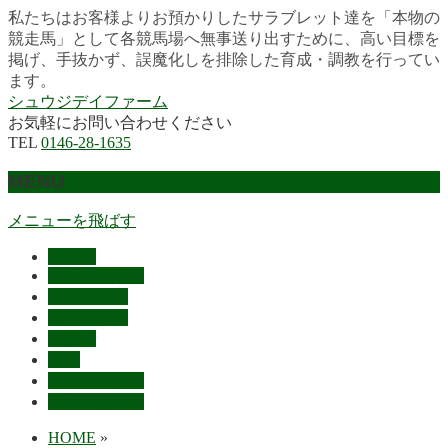
私たちはお客様よりお預かりしたサラブレット達を「本物の
競走馬」として各競馬場へ無事送り出すために、高い目標を
掲げ、手抜かず、誤魔化しを排除した育成・調教を行ってい
ます。
シュウジデイファーム
お気軽にお問い合わせください
TEL
0146-28-1635
MENU
メニューを飛ばす
HOME
最近の活躍馬
出走馬予定
レース結果
ご挨拶
概要
スタッフ募集
お問い合わせ
HOME
»