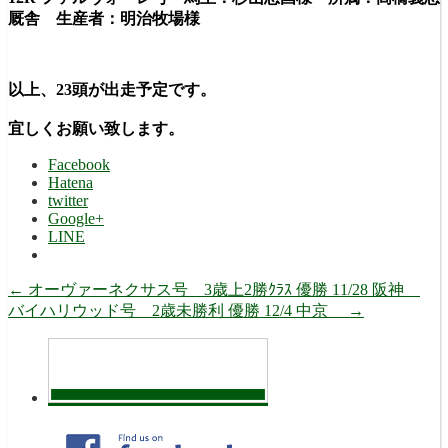
厩舎 生産者：明治牧場様
以上、23頭が出走予定です。
宜しくお願い致します。
Facebook
Hatena
twitter
Google+
LINE
←
オーヴァーネクサス号 3歳上2勝ｸﾗｽ 優勝 11/28 阪神
バイハリウッド号 2歳未勝利 優勝 12/4 中京
→