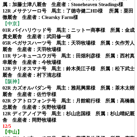
属：加藤士津八厩舎 生産者：Stoneheaven Steadings様
12R メサテソーロ号 馬主：了徳寺健二HD様 所属：栗田
徹厩舎 生産者：Clearsky Farm様
【中京】
01R バイハリウッド号 馬主：ニットー商事様 所属：金成
貴史厩舎 生産者：武田修一様
05R ペガサスハーツ号 馬主：天羽牧場様 所属：矢作芳人
厩舎 生産者：天羽牧場様
11R サンキューユウガ号 馬主：田畑利彦様 所属：西村真
幸厩舎 生産者：今牧場様
12R テリオスマナ号 馬主：鈴木美江子様 所属：松下武士
厩舎 生産者：村下清志様
【阪神】
02R カズオルパダン号 馬主：雅苑興業様 所属：茶木太樹
厩舎 生産者：佐竹学様
02R クアトロフォンテ号 馬主：月館範行様 所属：高橋義
忠厩舎 生産者：矢野牧場様
12R ディアノイア号 馬主：杉山忠国様 所属：杉山晴紀厩
舎 生産者：岡野牧場様
12/5
【中山】