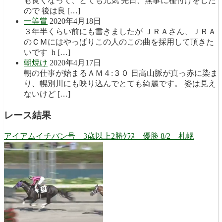
も良くなって、とても元気 先日、無事に種付けをした
ので 後は良 […]
一等賞
2020年4月18日
３年半くらい前にも書きましたが ＪＲＡさん、ＪＲＡ
のＣＭにはやっぱりこの人のこの曲を採用して頂きた
いです h […]
朝焼け
2020年4月17日
朝の仕事が始まるＡＭ４:３０ 日高山脈が真っ赤に染ま
り、幌別川にも映り込んでとても綺麗です。 姿は見え
ないけど […]
レース結果
アイアムイチバン号 3歳以上2勝ｸﾗｽ 優勝 8/2 札幌