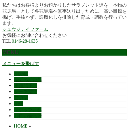
私たちはお客様よりお預かりしたサラブレット達を「本物の
競走馬」として各競馬場へ無事送り出すために、高い目標を
掲げ、手抜かず、誤魔化しを排除した育成・調教を行ってい
ます。
シュウジデイファーム
お気軽にお問い合わせください
TEL
0146-28-1635
MENU
メニューを飛ばす
HOME
最近の活躍馬
出走馬予定
レース結果
ご挨拶
概要
スタッフ募集
お問い合わせ
HOME
»