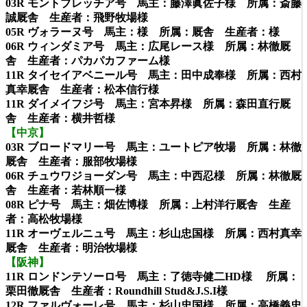
03R モントブレッチア号 馬主：藤澤眞佐子様 所属：斎藤
誠厩舎 生産者：飛野牧場様
05R ヴォラーヌ号 馬主：様 所属：厩舎 生産者：様
06R ウィンダミア号 馬主：広尾レース様 所属：林徹厩
舎 生産者：パカパカファーム様
11R タイセイアベニール号 馬主：田中成奉様 所属：西村
真幸厩舎 生産者：松本信行様
11R ダイメイフジ号 馬主：宮本昇様 所属：森田直行厩
舎 生産者：横井哲様
【中京】
03R ブロードマリー号 馬主：ユートピア牧場 所属：林徹
厩舎 生産者：服部牧場様
06R チュウワジョーダン号 馬主：中西忍様 所属：林徹厩
舎 生産者：若林順一様
08R ピナ号 馬主：畑佐博様 所属：上村洋行厩舎 生産
者：高松牧場様
11R オーヴェルニュ号 馬主：杉山忠国様 所属：西村真幸
厩舎 生産者：明治牧場様
【阪神】
11R ロンドンテソーロ号 馬主：了徳寺健二HD様 所属：
栗田徹厩舎 生産者：Roundhill Stud&J.S.I様
12R ファルヴォーレ号 馬主：杉山忠国様 所属：高橋義忠