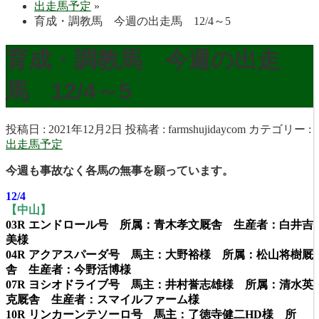
出走馬予定
»
育成・調教馬 今週の出走馬 12/4～5
育成・調教馬 今週の出走
馬 12/4～5
投稿日 : 2021年12月2日
投稿者 :
farmshujidaycom
カテゴリー :
出走馬予定
今週も事故なく各馬の無事を願っています。
12/4
【中山】
03R エンドロール号 所属：青木孝文厩舎 生産者：白井吉
美様
04R アクアスパーダ号 馬主：大野裕様 所属：松山将樹厩
舎 生産者：今野活博様
07R ヨシオドライブ号 馬主：井村誉志雄様 所属：清水英
克厩舎 生産者：スマイルファーム様
10R リンカーンテソーロ号 馬主：了徳寺健二HD様 所