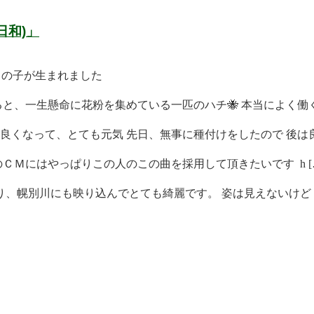
日和)」
男の子が生まれました
と、一生懸命に花粉を集めている一匹のハチ🐝 本当によく働く 
くなって、とても元気 先日、無事に種付けをしたので 後は良 
ＣＭにはやっぱりこの人のこの曲を採用して頂きたいです h [
、幌別川にも映り込んでとても綺麗です。 姿は見えないけど [