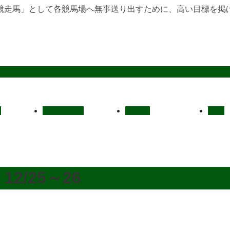
競走馬」として各競馬場へ無事送り出すために、高い目標を掲
定
レース結果
ご挨拶
概要
/25～26