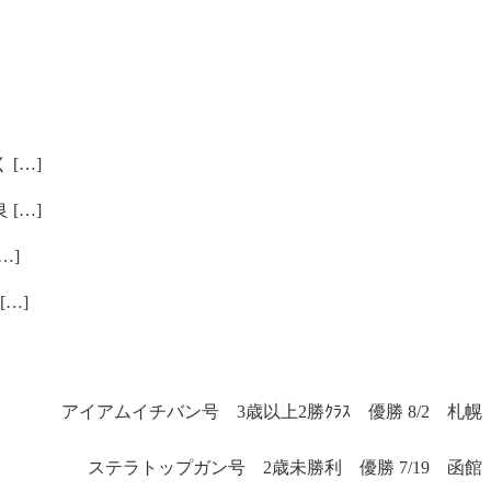
[…]
[…]
…]
…]
アイアムイチバン号 3歳以上2勝ｸﾗｽ 優勝 8/2 札幌
ステラトップガン号 2歳未勝利 優勝 7/19 函館