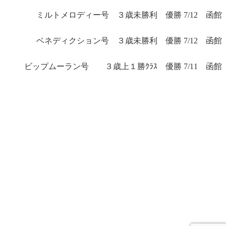
ミルトメロディー号 ３歳未勝利 優勝 7/12 函館
ベネディクション号 ３歳未勝利 優勝 7/12 函館
ビップムーラン号 ３歳上１勝ｸﾗｽ 優勝 7/11 函館