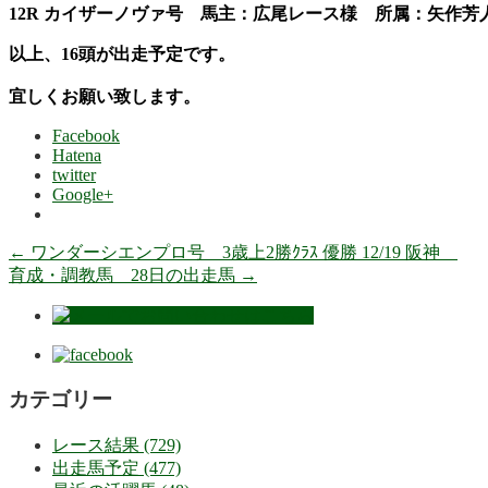
12R カイザーノヴァ号 馬主：広尾レース様 所属：矢作
以上、16頭が出走予定です。
宜しくお願い致します。
Facebook
Hatena
twitter
Google+
←
ワンダーシエンプロ号 3歳上2勝ｸﾗｽ 優勝 12/19 阪神
育成・調教馬 28日の出走馬
→
カテゴリー
レース結果 (729)
出走馬予定 (477)