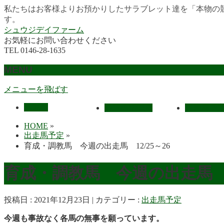
私たちはお客様よりお預かりしたサラブレット達を「本物の
す。
シュウジデイファーム
お気軽にお問い合わせください
TEL 0146-28-1635
MENU
メニューを飛ばす
HOME
最近の活躍馬
出走馬予
HOME
»
出走馬予定
»
育成・調教馬 今週の出走馬 12/25～26
育成・調教馬 今週の出走馬 12
投稿日 : 2021年12月23日
カテゴリー :
出走馬予定
今週も事故なく各馬の無事を願っています。