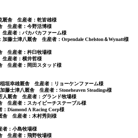
英克厩舎 生産者：乾皆雄様
厩舎 生産者：今野活博様
舎 生産者：パカパカファーム様
八厩舎 生産者：Orpendale Chelston＆Wynatt様
厩舎 生産者：杵臼牧場様
 生産者：横井哲様
厩舎 生産者：岡田スタッド様
属：稲垣幸雄厩舎 生産者：リョーケンファーム様
厩舎 生産者：Stoneheaven Steadings様
作芳人厩舎 生産者：グランド牧場様
厩舎 生産者：スカイビーチステーブル様
ond A Racing Corp様
人厩舎 生産者：木村秀則様
産者：小島牧場様
厩舎 生産者：飛野牧場様