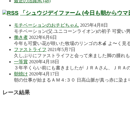
最近の活躍馬 (48)
「シュウジデイファーム (今日も朝からウマ
モチベーションのおチビちゃん
2025年4月8日
モチベーション(父.ユニコーンライオン)の初子 可愛い
働き者
2022年6月6日
今年も可愛い花が咲いた牧場のリンゴの木🍎 よ〜く見る
ファストライフ
2021年5月7日
久しぶりにファストライフと会って来ました脚の腫れも良
一等賞
2020年4月18日
３年半くらい前にも書きましたが ＪＲＡさん、ＪＲＡの
朝焼け
2020年4月17日
朝の仕事が始まるＡＭ４:３０ 日高山脈が真っ赤に染まり
レース結果