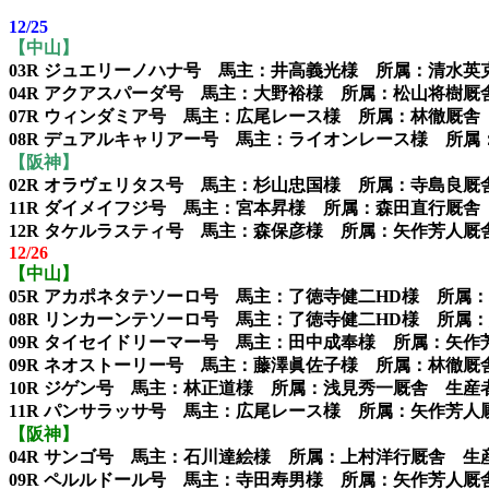
12/25
【中山】
03R ジュエリーノハナ号 馬主：井高義光様 所属：清水
04R アクアスパーダ号 馬主：大野裕様 所属：松山将樹
07R ウィンダミア号 馬主：広尾レース様 所属：林徹厩
08R デュアルキャリアー号 馬主：ライオンレース様 所属：加藤士津
【阪神】
02R オラヴェリタス号 馬主：杉山忠国様 所属：寺島良
11R ダイメイフジ号 馬主：宮本昇様 所属：森田直行厩舎
12R タケルラスティ号 馬主：森保彦様 所属：矢作芳人
12/26
【中山】
05R アカポネタテソーロ号 馬主：了徳寺健二HD様 所
08R リンカーンテソーロ号 馬主：了徳寺健二HD様 所属：加藤士津八
09R タイセイドリーマー号 馬主：田中成奉様 所属：矢
09R ネオストーリー号 馬主：藤澤眞佐子様 所属：林徹
10R ジゲン号 馬主：林正道様 所属：浅見秀一厩舎 生産者：Diam
11R パンサラッサ号 馬主：広尾レース様 所属：矢作芳
【阪神】
04R サンゴ号 馬主：石川達絵様 所属：上村洋行厩舎 生
09R ペルルドール号 馬主：寺田寿男様 所属：矢作芳人