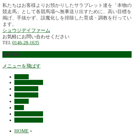
私たちはお客様よりお預かりしたサラブレット達を「本物の
競走馬」として各競馬場へ無事送り出すために、高い目標を
掲げ、手抜かず、誤魔化しを排除した育成・調教を行ってい
ます。
シュウジデイファーム
お気軽にお問い合わせください
TEL
0146-28-1635
MENU
メニューを飛ばす
HOME
最近の活躍馬
出走馬予定
レース結果
ご挨拶
概要
スタッフ募集
お問い合わせ
HOME
»