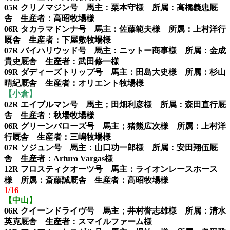
05R クリノマジン号 馬主：栗本守様 所属：高橋義忠厩
舎 生産者：高昭牧場様
06R タカラマドンナ号 馬主：佐藤範夫様 所属：上村洋行
厩舎 生産者：下屋敷牧場様
07R バイハリウッド号 馬主：ニットー商事様 所属：金成
貴史厩舎 生産者：武田修一様
09R ダディーズトリップ号 馬主：田島大史様 所属：杉山
晴紀厩舎 生産者：オリエント牧場様
【小倉】
02R エイブルマン号 馬主；田畑利彦様 所属：森田直行厩
舎 生産者：秋場牧場様
06R グリーンバローズ号 馬主；猪熊広次様 所属：上村洋
行厩舎 生産者：三嶋牧場様
07R ソジュン号 馬主：山口功一郎様 所属：安田翔伍厩
舎 生産者：Arturo Vargas様
12R フロスティクオーツ号 馬主：ライオンレースホース
様 所属：斎藤誠厩舎 生産者：高昭牧場様
1/16
【中山】
06R クイーンドライヴ号 馬主；井村誉志雄様 所属：清水
英克厩舎 生産者：スマイルファーム様