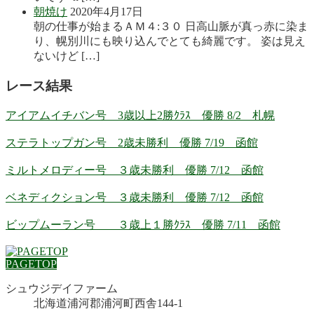
朝焼け
2020年4月17日
朝の仕事が始まるＡＭ４:３０ 日高山脈が真っ赤に染ま
り、幌別川にも映り込んでとても綺麗です。 姿は見え
ないけど […]
レース結果
アイアムイチバン号 3歳以上2勝ｸﾗｽ 優勝 8/2 札幌
ステラトップガン号 2歳未勝利 優勝 7/19 函館
ミルトメロディー号 ３歳未勝利 優勝 7/12 函館
ベネディクション号 ３歳未勝利 優勝 7/12 函館
ビップムーラン号 ３歳上１勝ｸﾗｽ 優勝 7/11 函館
PAGETOP
シュウジデイファーム
北海道浦河郡浦河町西舎144-1