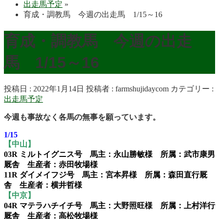
出走馬予定
»
育成・調教馬 今週の出走馬 1/15～16
育成・調教馬 今週の出走
馬 1/15～16
投稿日 : 2022年1月14日
投稿者 :
farmshujidaycom
カテゴリー :
出走馬予定
今週も事故なく各馬の無事を願っています。
1/15
【中山】
03R ミルトイグニス号 馬主：永山勝敏様 所属：武市康男
厩舎 生産者：赤田牧場様
11R ダイメイフジ号 馬主：宮本昇様 所属：森田直行厩
舎 生産者：横井哲様
【中京】
04R マテラハチイチ号 馬主：大野照旺様 所属：上村洋行
厩舎 生産者：高松牧場様