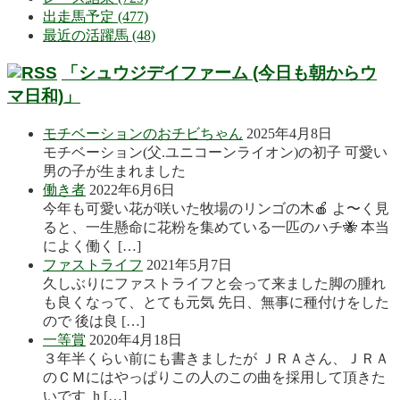
出走馬予定 (477)
最近の活躍馬 (48)
「シュウジデイファーム (今日も朝からウ
マ日和)」
モチベーションのおチビちゃん
2025年4月8日
モチベーション(父.ユニコーンライオン)の初子 可愛い
男の子が生まれました
働き者
2022年6月6日
今年も可愛い花が咲いた牧場のリンゴの木🍎 よ〜く見
ると、一生懸命に花粉を集めている一匹のハチ🐝 本当
によく働く […]
ファストライフ
2021年5月7日
久しぶりにファストライフと会って来ました脚の腫れ
も良くなって、とても元気 先日、無事に種付けをした
ので 後は良 […]
一等賞
2020年4月18日
３年半くらい前にも書きましたが ＪＲＡさん、ＪＲＡ
のＣＭにはやっぱりこの人のこの曲を採用して頂きた
いです h […]