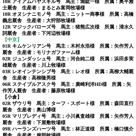
10R アイアムハヤスギル号 馬主：堀紘一様 所属：奥平雅
士厩舎 生産者：まるとみ富岡牧場様
10R オヌシナニモノ号 馬主：ニットー商事様 所属：高橋
義忠厩舎 生産者：大狩部牧場様
12R マジックバローズ号 馬主：猪熊広次様 所属：清水久
詞厩舎 生産者：下河辺牧場様
【中京】
01R キムケンリアン号 馬主：木村永浩様 所属：矢作芳人
厩舎 生産者：モリナガファーム様
02R ジュンダッシュ号 馬主：河合純二様 所属：浜田多実
雄厩舎 生産者：川上牧場様
03R レオインテンシブ号 馬主：レオ様 所属：高柳大輔厩
舎 生産者：高柳隆男様
06R ステイブルアスク号 馬主：廣崎利洋HD様 所属：矢
作芳人厩舎 生産者：藤原牧場様
【小倉】
02R ザウリ号 馬主：ターフ・スポート様 所属：森田直行
厩舎 生産者：奥山博様
05R マリブレディ号 馬主；小川眞査雄様 所属：矢作芳人
厩舎 生産者：下屋敷牧場様
09R ハーランズハーツ号 馬主：林正道様 所属：橋口慎介
厩舎 生産者：服部牧場様