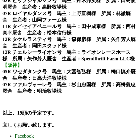
02R ビップシャルマン号 馬主：鈴木邦英様 所属：田島俊
明厩舎 生産者：高野牧場様
07R ロイヤルダンス号 馬主：上野直樹様 所属：林徹厩
舎 生産者：山岡ファーム様
11R タイセイアベニール号 馬主：田中成奉様 所属：西村
真幸厩舎 生産者：松本信行様
12R タケルラスティ号 馬主：森保彦様 所属：矢作芳人厩
舎 生産者：岡田スタッド様
12R チェルシーライオン号 馬主：ライオンレースホース
様 所属：矢作芳人厩舎 生産者：Spendthrift Farm LLC様
【阪神】
05R ワセダタンク号 馬主：大冨智弘様 所属：橋口慎介厩
舎 生産者：日高大洋牧場様
07R ファルヴォーレ号 馬主：杉山忠国様 所属：高橋義忠
厩舎 生産者：明治牧場様
以上、19頭の
予定です。
宜しくお願い致します。
Facebook