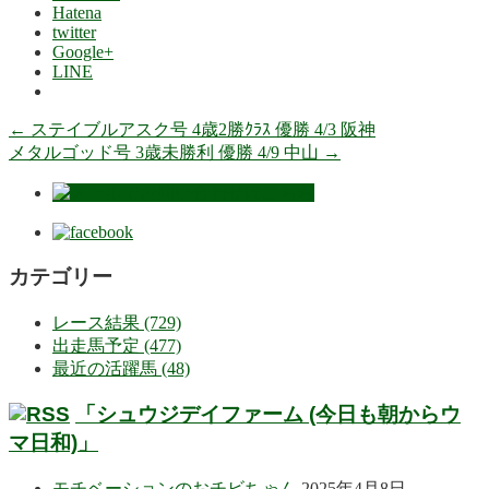
Hatena
twitter
Google+
LINE
←
ステイブルアスク号 4歳2勝ｸﾗｽ 優勝 4/3 阪神
メタルゴッド号 3歳未勝利 優勝 4/9 中山
→
カテゴリー
レース結果 (729)
出走馬予定 (477)
最近の活躍馬 (48)
「シュウジデイファーム (今日も朝からウ
マ日和)」
モチベーションのおチビちゃん
2025年4月8日