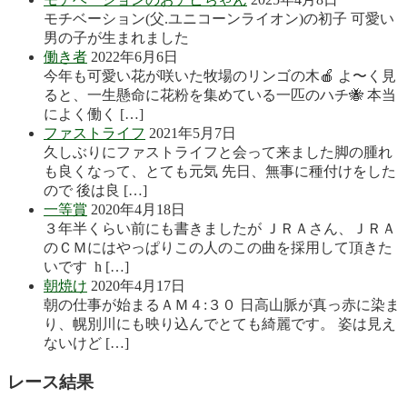
モチベーション(父.ユニコーンライオン)の初子 可愛い
男の子が生まれました
働き者
2022年6月6日
今年も可愛い花が咲いた牧場のリンゴの木🍎 よ〜く見
ると、一生懸命に花粉を集めている一匹のハチ🐝 本当
によく働く […]
ファストライフ
2021年5月7日
久しぶりにファストライフと会って来ました脚の腫れ
も良くなって、とても元気 先日、無事に種付けをした
ので 後は良 […]
一等賞
2020年4月18日
３年半くらい前にも書きましたが ＪＲＡさん、ＪＲＡ
のＣＭにはやっぱりこの人のこの曲を採用して頂きた
いです h […]
朝焼け
2020年4月17日
朝の仕事が始まるＡＭ４:３０ 日高山脈が真っ赤に染ま
り、幌別川にも映り込んでとても綺麗です。 姿は見え
ないけど […]
レース結果