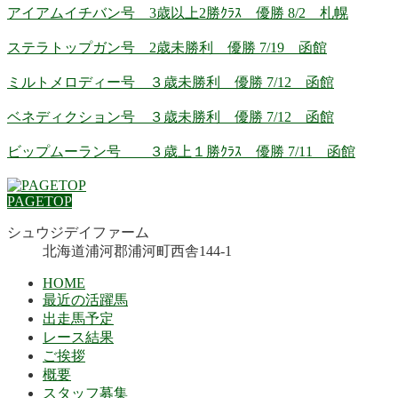
アイアムイチバン号 3歳以上2勝ｸﾗｽ 優勝 8/2 札幌
ステラトップガン号 2歳未勝利 優勝 7/19 函館
ミルトメロディー号 ３歳未勝利 優勝 7/12 函館
ベネディクション号 ３歳未勝利 優勝 7/12 函館
ビップムーラン号 ３歳上１勝ｸﾗｽ 優勝 7/11 函館
PAGETOP
シュウジデイファーム
北海道浦河郡浦河町西舎144-1
HOME
最近の活躍馬
出走馬予定
レース結果
ご挨拶
概要
スタッフ募集