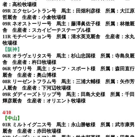
者：高松牧場様
09R エクセレントラン号 馬主：田畑利彦様 所属：大江原
哲厩舎 生産者：小倉牧場様
09R ネオストーリー号 馬主：藤澤眞佐子様 所属：林徹厩
舎 生産者：スカイビーチステーブル様
11R モチベーション号 所属：清水英克厩舎 生産者：水丸
牧場様
【阪神】
06R オラヴェリタス号 馬主：杉山忠国様 所属：寺島良厩
舎 生産者：杵臼牧場様
06R ザウリ号 馬主：ターフ・スポート様 所属：森田直行
厩舎 生産者：奥山博様
08R リーゼントフラム号 馬主：三浦大輔様 所属：矢作芳
人厩舎 生産者：下河辺牧場様
09R ダディーズトリップ号 馬主：田島大史様 所属：千田
輝彦厩舎 生産者：オリエント牧場様
4/10
【中山】
01R ミルトイグニス号 馬主：永山勝敏様 所属：武市康男
厩舎 生産者：赤田牧場様