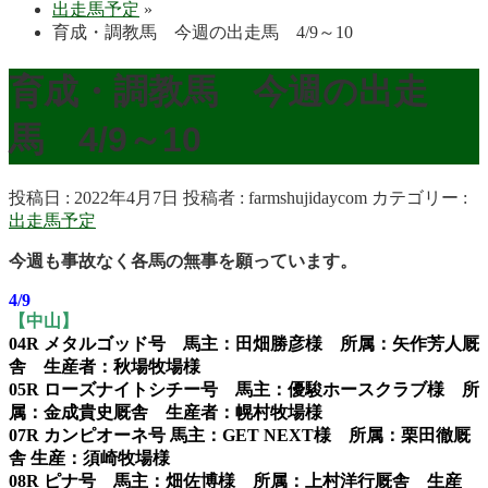
出走馬予定
»
育成・調教馬 今週の出走馬 4/9～10
育成・調教馬 今週の出走
馬 4/9～10
投稿日 : 2022年4月7日
投稿者 :
farmshujidaycom
カテゴリー :
出走馬予定
今週も事故なく各馬の無事を願っています。
4/9
【中山】
04R メタルゴッド号 馬主：田畑勝彦様 所属：矢作芳人厩
舎 生産者：秋場牧場様
05R ローズナイトシチー号 馬主：優駿ホースクラブ様 所
属：金成貴史厩舎 生産者：幌村牧場様
07R カンピオーネ号 馬主：GET NEXT様 所属：栗田徹厩
舎 生産：須崎牧場様
08R ピナ号 馬主：畑佐博様 所属：上村洋行厩舎 生産