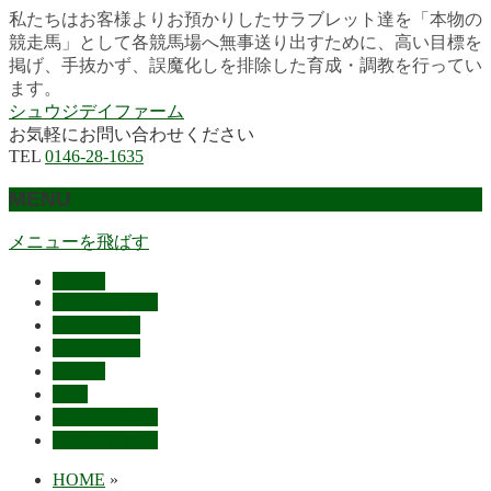
私たちはお客様よりお預かりしたサラブレット達を「本物の
競走馬」として各競馬場へ無事送り出すために、高い目標を
掲げ、手抜かず、誤魔化しを排除した育成・調教を行ってい
ます。
シュウジデイファーム
お気軽にお問い合わせください
TEL
0146-28-1635
MENU
メニューを飛ばす
HOME
最近の活躍馬
出走馬予定
レース結果
ご挨拶
概要
スタッフ募集
お問い合わせ
HOME
»