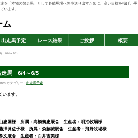
ト達を「本物の競走馬」として各競馬場へ無事送り出すために、高い目標を掲げ、手
っています。
ーム
出走馬予定
レース結果
ご挨拶
概要
6/4～6/5
馬 6/4～6/5
ycom
カテゴリー :
出走馬予定
ています。
：杉山忠国様 所属：高橋義忠厩舎 生産者：明治牧場様
主：藤澤眞佐子様 所属：斎藤誠厩舎 生産者：飛野牧場様
木孝文厩舎 生産者：白井吉美様