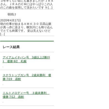
３年半くらい前にも書きましたが ＪＲＡ
さん、ＪＲＡのＣＭにはやっぱりこの人
のこの曲を採用して頂きたいです h […]
朝焼け
2020年4月17日
朝の仕事が始まるＡＭ４:３０ 日高山脈
が真っ赤に染まり、幌別川にも映り込ん
でとても綺麗です。 姿は見えないけど
[…]
レース結果
アイアムイチバン号 3歳以上2勝ｸﾗ
ｽ 優勝 8/2 札幌
ステラトップガン号 2歳未勝利 優
勝 7/19 函館
ミルトメロディー号 ３歳未勝利
優勝 7/12 函館