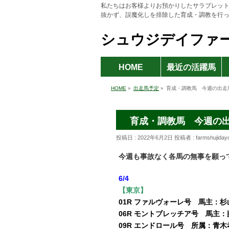
私たちはお客様よりお預かりしたサラブレッ
抜かず、誤魔化しを排除した育成・調教を行
シュウジデイファ
HOME
最近の活躍馬
HOME
»
出走馬予定
»
育成・調教馬 今週の出走馬 
育成・調教馬 今週の出走
投稿日 : 2022年6月2日
投稿者 :
farmshujida
今週も事故なく各馬の無事を願っ
6/4
【東京】
01R ファルヴォーレ号 馬主
06R モントブレッチア号 馬
09R エンドロール号 所属：青