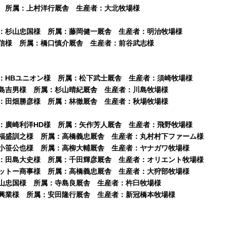
様 所属：上村洋行厩舎 生産者：大北牧場様
主：杉山忠国様 所属：藤岡健一厩舎 生産者：明治牧場様
隆信様 所属：橋口慎介厩舎 生産者：前谷武志様
主：HBユニオン様 所属：松下武士厩舎 生産者：須崎牧場様
川島吉男様 所属：杉山晴紀厩舎 生産者：川島牧場様
主：田畑勝彦様 所属：林徹厩舎 生産者：秋場牧場様
主：廣崎利洋HD様 所属：矢作芳人厩舎 生産者：飛野牧場様
：福盛訓之様 所属：高橋義忠厩舎 生産者：丸村村下ファーム様
：小笹公也様 所属：高柳大輔厩舎 生産者：ヤナガワ牧場様
主：田島大史様 所属：千田輝彦厩舎 生産者：オリエント牧場様
ニットー商事様 所属：高橋義忠厩舎 生産者：大狩部牧場様
杉山忠国様 所属：寺島良厩舎 生産者：杵臼牧場様
苑興業様 所属：安田隆行厩舎 生産者：新冠橋本牧場様