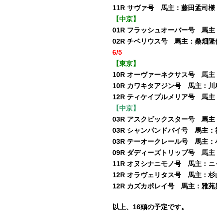
11R サヴァ号 馬主：藤田孟司
【中京】
01R フラッシュオーバー号 馬
02R チベリウス号 馬主：桑畑
6/5
【東京】
10R オーヴァーネクサス号 馬
10R カワキタアジン号 馬主：
12R ティケイプルメリア号 馬
【中京】
03R アスクビックスター号 馬
03R シャンパンドバイ号 馬主
03R テーオークレール号 馬主
09R ダディーズトリップ号 馬
11R オヌシナニモノ号 馬主：
12R オラヴェリタス号 馬主：
12R カズカポレイ号 馬主：雅
以上、16頭の
予定です。