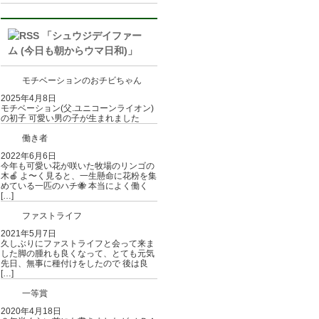
「シュウジデイファー
ム (今日も朝からウマ日和)」
モチベーションのおチビちゃん
2025年4月8日
モチベーション(父.ユニコーンライオン)
の初子 可愛い男の子が生まれました
働き者
2022年6月6日
今年も可愛い花が咲いた牧場のリンゴの
木🍎 よ〜く見ると、一生懸命に花粉を集
めている一匹のハチ🐝 本当によく働く
[…]
ファストライフ
2021年5月7日
久しぶりにファストライフと会って来ま
した脚の腫れも良くなって、とても元気
先日、無事に種付けをしたので 後は良
[…]
一等賞
2020年4月18日