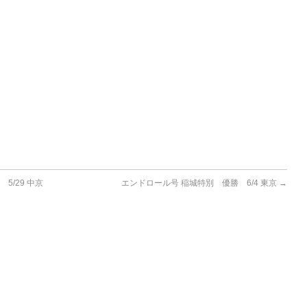
5/29 中京
エンドロール号 稲城特別 優勝 6/4 東京
→