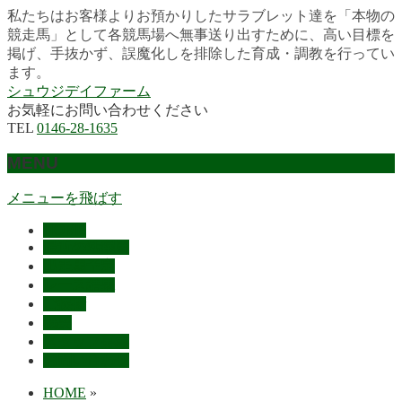
私たちはお客様よりお預かりしたサラブレット達を「本物の
競走馬」として各競馬場へ無事送り出すために、高い目標を
掲げ、手抜かず、誤魔化しを排除した育成・調教を行ってい
ます。
シュウジデイファーム
お気軽にお問い合わせください
TEL
0146-28-1635
MENU
メニューを飛ばす
HOME
最近の活躍馬
出走馬予定
レース結果
ご挨拶
概要
スタッフ募集
お問い合わせ
HOME
»