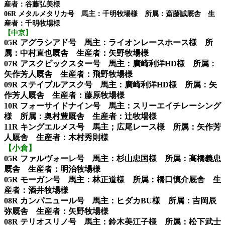
産者：谷藤弘美様
06R メタルメタリカ号 馬主：千明牧場様 所属：斎藤誠厩舎 生
産者：千明牧場様
【中京】
05R アグラシアド号 馬主：ライオンレースホース様 所
属：中村直也厩舎 生産者：矢野牧場様
07R アスクビックスター号 馬主：廣崎利洋HD様 所属：
矢作芳人厩舎 生産者：飛野牧場様
09R ステイブルアスク号 馬主：廣崎利洋HD様 所属：矢
作芳人厩舎 生産者：藤原牧場様
10R フォーサイドナイン号 馬主：スリーエイチレーシング
様 所属：奥村豊厩舎 生産者：辻牧場様
11R キングエルメス号 馬主；広尾レース様 所属：矢作芳
人厩舎 生産者：木村秀則様
【小倉】
05R ファルヴォーレ号 馬主：杉山忠国様 所属：高橋義忠
厩舎 生産者：明治牧場様
05R モーガン号 馬主：林正道様 所属：橋口慎介厩舎 生
産者：酒井牧場様
08R カンパニュール号 馬主：ヒダカBU様 所属：吉岡辰
弥厩舎 生産者：矢野牧場様
08R テリオスリノ号 馬主：鈴木美江子様 所属：松下武士