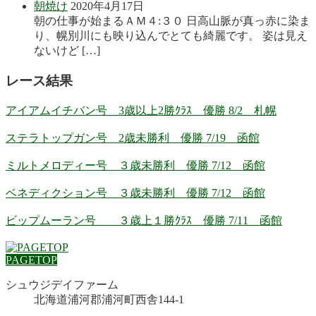
朝焼け
2020年4月17日
朝の仕事が始まるＡＭ４:３０ 日高山脈が真っ赤に染ま
り、幌別川にも映り込んでとても綺麗です。 姿は見え
ないけど […]
レース結果
アイアムイチバン号 3歳以上2勝ｸﾗｽ 優勝 8/2 札幌
ステラトップガン号 2歳未勝利 優勝 7/19 函館
ミルトメロディー号 ３歳未勝利 優勝 7/12 函館
ベネディクション号 ３歳未勝利 優勝 7/12 函館
ビップムーラン号 ３歳上１勝ｸﾗｽ 優勝 7/11 函館
PAGETOP
シュウジデイファーム
北海道浦河郡浦河町西舎144-1