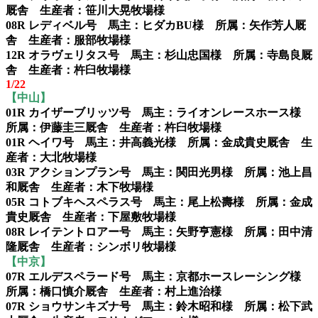
厩舎 生産者：笹川大晃牧場様
08R レディベル号 馬主：ヒダカBU様 所属：矢作芳人厩
舎 生産者：服部牧場様
12R オラヴェリタス号 馬主：杉山忠国様 所属：寺島良厩
舎 生産者：杵臼牧場様
1/22
【中山】
01R カイザーブリッツ号 馬主：ライオンレースホース様
所属：伊藤圭三厩舎 生産者：杵臼牧場様
01R ヘイワ号 馬主：井高義光様 所属：金成貴史厩舎 生
産者：大北牧場様
03R アクションプラン号 馬主：関田光男様 所属：池上昌
和厩舎 生産者：木下牧場様
05R コトブキヘスペラス号 馬主：尾上松壽様 所属：金成
貴史厩舎 生産者：下屋敷牧場様
08R レイテントロアー号 馬主：矢野亨憲様 所属：田中清
隆厩舎 生産者：シンボリ牧場様
【中京】
07R エルデスペラード号 馬主：京都ホースレーシング様
所属：橋口慎介厩舎 生産者：村上進治様
07R ショウサンキズナ号 馬主：鈴木昭和様 所属：松下武