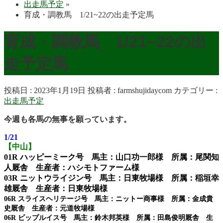
出走馬予定
»
育成・調教馬 1/21~22の出走予定馬
育成・調教馬 1/21~22の出
走予定馬
投稿日 : 2023年1月19日
投稿者 :
farmshujidaycom
カテゴリー :
出走馬予定
今週も各馬の無事を願っています。
1/21
【中山】
01R ハッピーミーク号 馬主：山口功一郎様 所属：尾関知
人厩舎 生産者：ハシモトファーム様
03R ニットウライジン号 馬主：日東牧場様 所属：稲垣幸
雄厩舎 生産者：日東牧場様
06R スライスヘリテージ号 馬主：ニットー商事様 所属：金成貴
史厩舎 生産者：元道牧場様
06R ビップルイス号 馬主：鈴木邦英様 所属：田島俊明厩舎 生