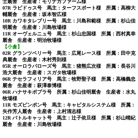
士厩舎 生産者：モリナガファーム様
07R ラピドゥス号 馬主：ターフスポート様 所属：高柳大
輔厩舎 生産者：坂本智広様
10R カワキタレブリー号 馬主：川島和範様 所属：杉山佳
明厩舎 生産者：川島牧場様
11R オーヴェルニュ号 馬主：杉山忠国様 所属：西村真幸
厩舎 生産者：明治牧場様
【小倉】
02R グランツベリー号 馬主：広尾レース様 所属：田中克
典厩舎 生産者：木村秀則様
05R オーロラバローズ号 馬主：猪熊広次様 所属：長谷川
浩大厩舎 生産者：スガタ牧場様
06R テセラフィリア号 馬主：牧野聖子様 所属：高橋義忠
厩舎 生産者：萩澤泰博様
06R ハナサキポプラ号 所属：杉山佳明厩舎 生産者：水丸
牧場様
11R モズピンポン号 馬主：キャピタルシステム様 所属：
矢作芳人厩舎 生産者：上村清志様
12R バトルキャット号 馬主：辻子依旦様 所属：杉山晴紀
厩舎 生産者：川島牧場様