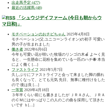
出走馬予定 (477)
最近の活躍馬 (48)
「シュウジデイファーム (今日も朝からウ
マ日和)」
モチベーションのおチビちゃん
2025年4月8日
モチベーション(父.ユニコーンライオン)の初子 可愛い
男の子が生まれました
働き者
2022年6月6日
今年も可愛い花が咲いた牧場のリンゴの木🍎 よ〜く見
ると、一生懸命に花粉を集めている一匹のハチ🐝 本当
によく働く […]
ファストライフ
2021年5月7日
久しぶりにファストライフと会って来ました脚の腫れ
も良くなって、とても元気 先日、無事に種付けをした
ので 後は良 […]
一等賞
2020年4月18日
３年半くらい前にも書きましたが ＪＲＡさん、ＪＲＡ
のＣＭにはやっぱりこの人のこの曲を採用して頂きた
いです h […]