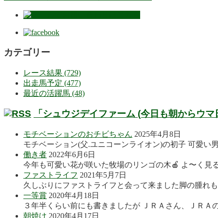
カテゴリー
レース結果 (729)
出走馬予定 (477)
最近の活躍馬 (48)
「シュウジデイファーム (今日も朝からウマ
モチベーションのおチビちゃん
2025年4月8日
モチベーション(父.ユニコーンライオン)の初子 可愛い
働き者
2022年6月6日
今年も可愛い花が咲いた牧場のリンゴの木🍎 よ〜く見る
ファストライフ
2021年5月7日
久しぶりにファストライフと会って来ました脚の腫れも良
一等賞
2020年4月18日
３年半くらい前にも書きましたが ＪＲＡさん、ＪＲＡの
朝焼け
2020年4月17日