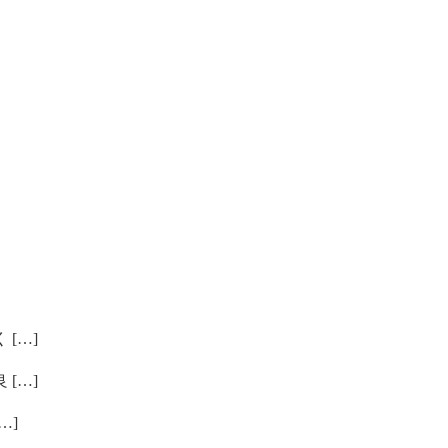
[…]
[…]
…]