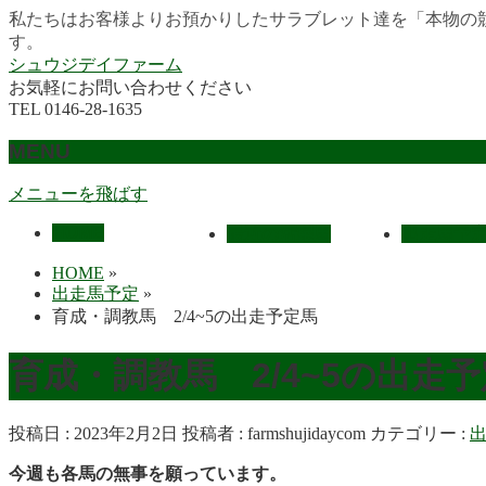
私たちはお客様よりお預かりしたサラブレット達を「本物の
す。
シュウジデイファーム
お気軽にお問い合わせください
TEL 0146-28-1635
MENU
メニューを飛ばす
HOME
最近の活躍馬
出走馬予
HOME
»
出走馬予定
»
育成・調教馬 2/4~5の出走予定馬
育成・調教馬 2/4~5の出
投稿日 : 2023年2月2日
投稿者 :
farmshujidaycom
カテゴリー :
今週も各馬の無事を願っています。