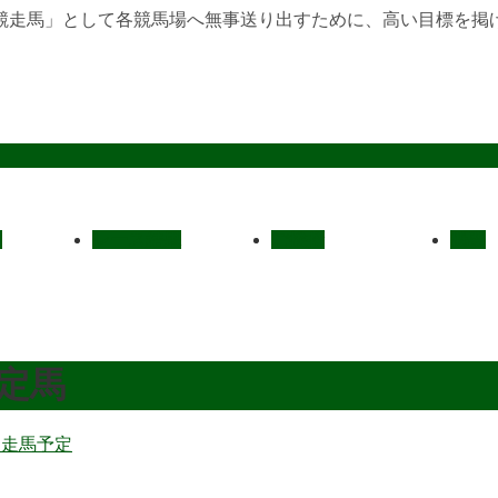
競走馬」として各競馬場へ無事送り出すために、高い目標を掲
定
レース結果
ご挨拶
概要
走予定馬
出走馬予定