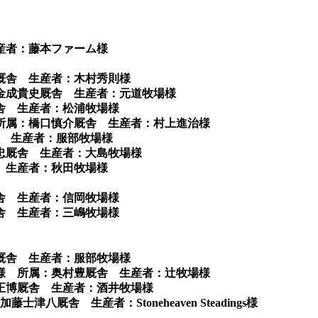
生産者：藤本ファーム様
一厩舎 生産者：木村秀則様
：金成貴史厩舎 生産者：元道牧場様
厩舎 生産者：松浦牧場様
 所属：橋口慎介厩舎 生産者：村上進治様
舎 生産者：服部牧場様
義忠厩舎 生産者：大島牧場様
舎 生産者：秋田牧場様
厩舎 生産者：信岡牧場様
厩舎 生産者：三嶋牧場様
徹厩舎 生産者：服部牧場様
グ様 所属：奥村豊厩舎 生産者：辻牧場様
竹正博厩舎 生産者：酒井牧場様
厩舎 生産者：Stoneheaven Steadings様