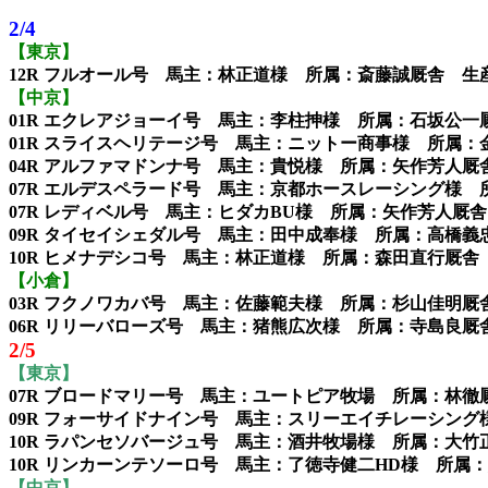
2/4
【東京】
12R フルオール号 馬主：林正道様 所属：斎藤誠厩舎 
【中京】
01R エクレアジョーイ号 馬主：李柱抻様 所属：石坂公
01R スライスヘリテージ号 馬主：ニットー商事様 所属
04R アルファマドンナ号 馬主：貴悦様 所属：矢作芳人
07R エルデスペラード号 馬主：京都ホースレーシング様
07R レディベル号 馬主：ヒダカBU様 所属：矢作芳人厩
09R タイセイシェダル号 馬主：田中成奉様 所属：高橋
10R ヒメナデシコ号 馬主：林正道様 所属：森田直行厩
【小倉】
03R フクノワカバ号 馬主：佐藤範夫様 所属：杉山佳明
06R リリーバローズ号 馬主：猪熊広次様 所属：寺島良
2/5
【東京】
07R ブロードマリー号 馬主：ユートピア牧場 所属：林
09R フォーサイドナイン号 馬主：スリーエイチレーシン
10R ラパンセソバージュ号 馬主：酒井牧場様 所属：大
10R リンカーンテソーロ号 馬主：了徳寺健二HD様 所属：加藤士津八
【中京】