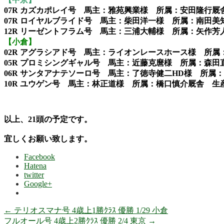
07R カズカポレイ号 馬主：雅苑興業様 所属：安田隆行
07R ロイヤルブライド号 馬主：柴田洋一様 所属：南田
12R リーゼントフラム号 馬主：三浦大輔様 所属：矢作
【小倉】
02R アグラシアド号 馬主：ライオンレースホース様 所
05R プロミシングギャル号 馬主：近藤克麿様 所属：森
06R サンタアナテソーロ号 馬主：了徳寺健二HD様 所
10R ユウゲン号 馬主：林正道様 所属：橋口慎介厩舎 生
以上、21
頭の
予定です。
宜しくお願い致します。
Facebook
Hatena
twitter
Google+
←
テリオスマナ号 4歳上1勝ｸﾗｽ 優勝 1/29 小倉
フルオール号 4歳上2勝ｸﾗｽ 優勝 2/4 東京
→