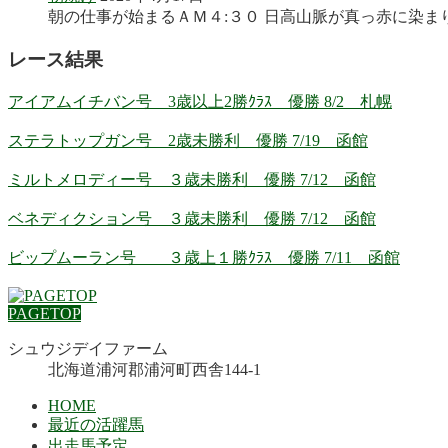
朝の仕事が始まるＡＭ４:３０ 日高山脈が真っ赤に染まり
レース結果
アイアムイチバン号 3歳以上2勝ｸﾗｽ 優勝 8/2 札幌
ステラトップガン号 2歳未勝利 優勝 7/19 函館
ミルトメロディー号 ３歳未勝利 優勝 7/12 函館
ベネディクション号 ３歳未勝利 優勝 7/12 函館
ビップムーラン号 ３歳上１勝ｸﾗｽ 優勝 7/11 函館
PAGETOP
シュウジデイファーム
北海道浦河郡浦河町西舎144-1
HOME
最近の活躍馬
出走馬予定