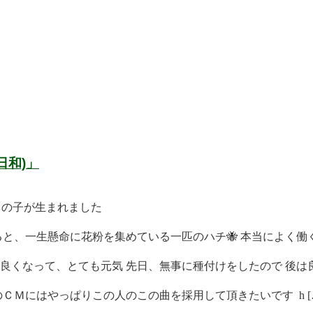
日和)」
男の子が生まれました
と、一生懸命に花粉を集めている一匹のハチ🐝 本当によく働く 
くなって、とても元気 先日、無事に種付けをしたので 後は良 
ＣＭにはやっぱりこの人のこの曲を採用して頂きたいです h [