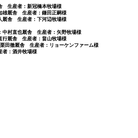
厩舎 生産者：新冠橋本牧場様
美知雄厩舎 生産者：鎌田正嗣様
芳人厩舎 生産者：下河辺牧場様
属：中村直也厩舎 生産者：矢野牧場様
田直行厩舎 生産者：畠山牧場様
属：栗田徹厩舎 生産者：リョーケンファーム様
産者：酒井牧場様