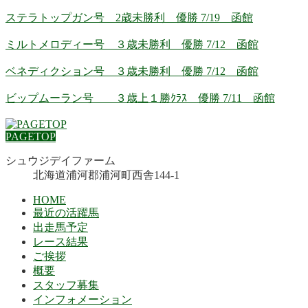
ステラトップガン号 2歳未勝利 優勝 7/19 函館
ミルトメロディー号 ３歳未勝利 優勝 7/12 函館
ベネディクション号 ３歳未勝利 優勝 7/12 函館
ビップムーラン号 ３歳上１勝ｸﾗｽ 優勝 7/11 函館
PAGETOP
シュウジデイファーム
北海道浦河郡浦河町西舎144-1
HOME
最近の活躍馬
出走馬予定
レース結果
ご挨拶
概要
スタッフ募集
インフォメーション