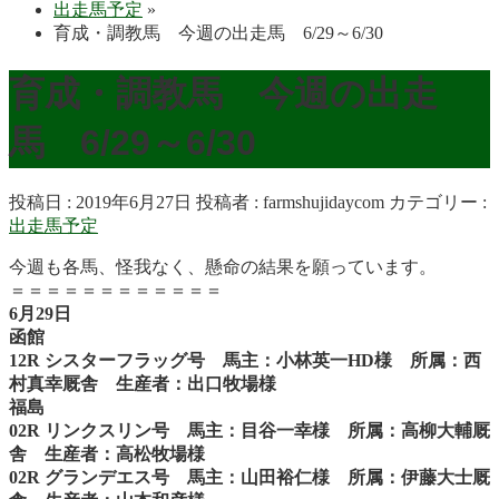
出走馬予定
»
育成・調教馬 今週の出走馬 6/29～6/30
育成・調教馬 今週の出走
馬 6/29～6/30
投稿日 : 2019年6月27日
投稿者 :
farmshujidaycom
カテゴリー :
出走馬予定
今週も各馬、怪我なく、懸命の結果を願っています。
＝＝＝＝＝＝＝＝＝＝＝＝
6月29日
函館
12R シスターフラッグ号 馬主：小林英一HD様 所属：西
村真幸厩舎 生産者：出口牧場様
福島
02R リンクスリン号 馬主：目谷一幸様 所属：高柳大輔厩
舎 生産者：高松牧場様
02R グランデエス号 馬主：山田裕仁様 所属：伊藤大士厩