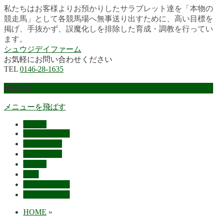
私たちはお客様よりお預かりしたサラブレット達を「本物の
競走馬」として各競馬場へ無事送り出すために、高い目標を
掲げ、手抜かず、誤魔化しを排除した育成・調教を行ってい
ます。
シュウジデイファーム
お気軽にお問い合わせください
TEL
0146-28-1635
MENU
メニューを飛ばす
HOME
最近の活躍馬
出走馬予定
レース結果
ご挨拶
概要
スタッフ募集
お問い合わせ
HOME
»