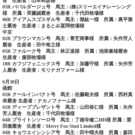
舎 生産者：山本和彦様
05R ババルダージュ号 馬主：(株)スリーエイチレーシング
様 所属：斉藤誠厩舎 生産者：千代田牧場様
06R アイアムスゴスギル号 馬主：堀紘一様 所属：奥平雅
士厩舎 生産者：まるとみ冨岡牧場様
中京
02R ブラウンマカン号 馬主：青芝商事様 所属：矢作芳人
厩舎 生産者：田中裕之様
05R ファルーク号 馬主：林正道様 所属：池添兼雄厩舎
生産者：服部牧場様
10R カフジフェニックス号 馬主：加藤守様 所属：矢作芳
人厩舎 生産者：モリナガファーム様
6月30日
函館
01R クールインパクト号 馬主：佐藤範夫様 所属：西村真
幸厩舎 生産者：ナカノファーム様
01R ディーププレザント号 馬主：山田裕仁様 所属：矢作
芳人厩舎 生産者：千代田牧場様
04R ブライトンソーロ号 馬主：了徳寺健二HD様 所属：栗
田徹厩舎 生産者：Merry Fox Stud Limited様
04R キョウエイシンシア号 馬主：田中晴夫様 所属：森田