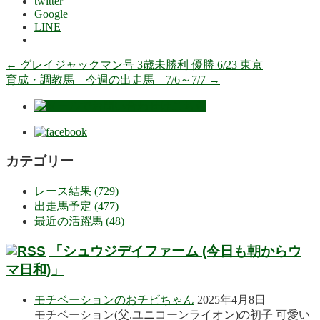
twitter
Google+
LINE
←
グレイジャックマン号 3歳未勝利 優勝 6/23 東京
育成・調教馬 今週の出走馬 7/6～7/7
→
カテゴリー
レース結果 (729)
出走馬予定 (477)
最近の活躍馬 (48)
「シュウジデイファーム (今日も朝からウ
マ日和)」
モチベーションのおチビちゃん
2025年4月8日
モチベーション(父.ユニコーンライオン)の初子 可愛い