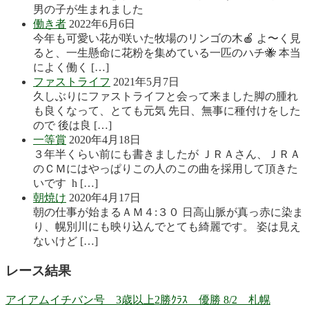
男の子が生まれました
働き者
2022年6月6日
今年も可愛い花が咲いた牧場のリンゴの木🍎 よ〜く見
ると、一生懸命に花粉を集めている一匹のハチ🐝 本当
によく働く […]
ファストライフ
2021年5月7日
久しぶりにファストライフと会って来ました脚の腫れ
も良くなって、とても元気 先日、無事に種付けをした
ので 後は良 […]
一等賞
2020年4月18日
３年半くらい前にも書きましたが ＪＲＡさん、ＪＲＡ
のＣＭにはやっぱりこの人のこの曲を採用して頂きた
いです h […]
朝焼け
2020年4月17日
朝の仕事が始まるＡＭ４:３０ 日高山脈が真っ赤に染ま
り、幌別川にも映り込んでとても綺麗です。 姿は見え
ないけど […]
レース結果
アイアムイチバン号 3歳以上2勝ｸﾗｽ 優勝 8/2 札幌