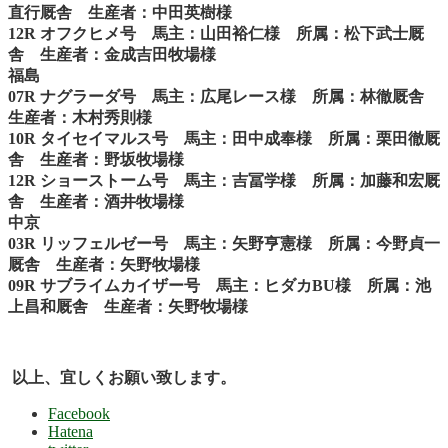
直行厩舎 生産者：中田英樹様
12R オフクヒメ号 馬主：山田裕仁様 所属：松下武士厩
舎 生産者：金成吉田牧場様
福島
07R ナグラーダ号 馬主：広尾レース様 所属：林徹厩舎
生産者：木村秀則様
10R タイセイマルス号 馬主：田中成奉様 所属：栗田徹厩
舎 生産者：野坂牧場様
12R ショーストーム号 馬主：吉冨学様 所属：加藤和宏厩
舎 生産者：酒井牧場様
中京
03R リッフェルゼー号 馬主：矢野亨憲様 所属：今野貞一
厩舎 生産者：矢野牧場様
09R サブライムカイザー号 馬主：ヒダカBU様 所属：池
上昌和厩舎 生産者：矢野牧場様
以上、宜しくお願い致します。
Facebook
Hatena