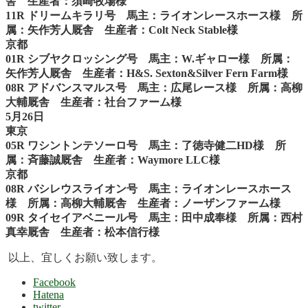
舎 生産者：須崎牧場様
11R ドリームキラリ号 馬主：ライオンレースホース様 所
属：矢作芳人厩舎 生産者：Colt Neck Stable様
京都
01R シブヤクロッシング号 馬主：W.ギャロー様 所属：
矢作芳人厩舎 生産者：H&S. Sexton&Silver Fern Farm様
08
R アドバンスマルス号 馬主：広尾レース様 所属：高柳
大輔厩舎 生産者：社台ファーム様
5月26日
東京
05R ワシントンテソーロ号 馬主：了徳寺健二HD様 所
属：斉藤誠厩舎 生産者：Waymore LLC様
京都
08R バシレウスライオン号 馬主：ライオンレースホース
様 所属：高柳大輔厩舎 生産者：ノーザンファーム様
09R タイセイアベニール号 馬主：田中成奉様 所属：西村
真幸厩舎 生産者：松本信行様
以上、宜しくお願い致します。
Facebook
Hatena
twitter