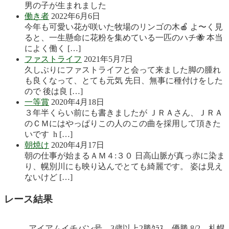
男の子が生まれました
働き者
2022年6月6日
今年も可愛い花が咲いた牧場のリンゴの木🍎 よ〜く見
ると、一生懸命に花粉を集めている一匹のハチ🐝 本当
によく働く […]
ファストライフ
2021年5月7日
久しぶりにファストライフと会って来ました脚の腫れ
も良くなって、とても元気 先日、無事に種付けをした
ので 後は良 […]
一等賞
2020年4月18日
３年半くらい前にも書きましたが ＪＲＡさん、ＪＲＡ
のＣＭにはやっぱりこの人のこの曲を採用して頂きた
いです h […]
朝焼け
2020年4月17日
朝の仕事が始まるＡＭ４:３０ 日高山脈が真っ赤に染ま
り、幌別川にも映り込んでとても綺麗です。 姿は見え
ないけど […]
レース結果
アイアムイチバン号 3歳以上2勝ｸﾗｽ 優勝 8/2 札幌