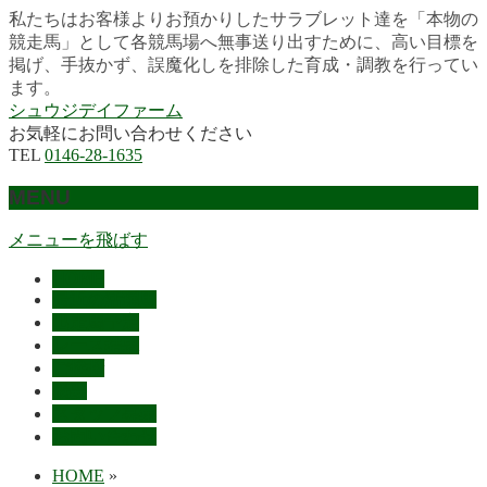
私たちはお客様よりお預かりしたサラブレット達を「本物の
競走馬」として各競馬場へ無事送り出すために、高い目標を
掲げ、手抜かず、誤魔化しを排除した育成・調教を行ってい
ます。
シュウジデイファーム
お気軽にお問い合わせください
TEL
0146-28-1635
MENU
メニューを飛ばす
HOME
最近の活躍馬
出走馬予定
レース結果
ご挨拶
概要
スタッフ募集
お問い合わせ
HOME
»