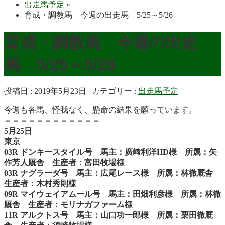
出走馬予定
»
育成・調教馬 今週の出走馬 5/25～5/26
育成・調教馬 今週の出走
馬 5/25～5/26
投稿日 : 2019年5月23日
カテゴリー :
出走馬予定
今週も各馬、怪我なく、懸命の結果を願っています。
＝＝＝＝＝＝＝＝＝＝＝＝
5月25日
東京
03R ドンキースタイル号 馬主：廣﨑利洋HD様 所属：矢
作芳人厩舎 生産者：富田牧場様
03R ナグラーダ号 馬主：広尾レース様 所属：林徹厩舎
生産者：木村秀則様
09R マイウェイアムール号 馬主：田畑利彦様 所属：林徹
厩舎 生産者：モリナガファーム様
11R アルクトス号 馬主：山口功一郎様 所属：栗田徹厩