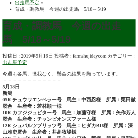
出走馬予定
»
育成・調教馬 今週の出走馬 5/18～5/19
育成・調教馬 今週の出走
馬 5/18～5/19
投稿日 : 2019年5月16日
投稿者 :
farmshujidaycom
カテゴリー :
出走馬予定
今週も各馬、怪我なく、懸命の結果を願っています。
＝＝＝＝＝＝＝＝＝＝＝＝
5月18日
新潟
05R チュウワエンペラー号 馬主：中西忍様 所属：栗田徹
厩舎 生産者：若林順一様
10R カフジジュピター号 馬主：加藤守様 所属：矢作芳人
厩舎 生産者：チャンピオンズファーム様
12R シュバルツブリッツ号 馬主：ヒダカBU様 所属：深
山雅史厩舎 生産者：井高牧場様