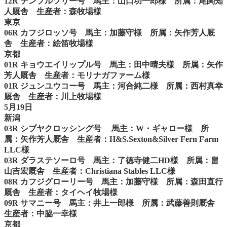
12R テンプルツリー号 馬主：山口功一郎様 所属：尾関知
人厩舎 生産者：森牧場様
東京
06R カフジロッソ号 馬主：加藤守様 所属：矢作芳人厩
舎 生産者：絵笛牧場様
京都
01R キョウエイリップル号 馬主：田中晴夫様 所属：矢作
芳人厩舎 生産者：モリナガファーム様
01R ジュンユウコー号 馬主：河合純二様 所属：西村真幸
厩舎 生産者：川上牧場様
5月19日
新潟
03R シブヤクロッシング号 馬主：W・ギャロー様 所
属：矢作芳人厩舎 生産者：H&S.Sexton&Silver Fern Farm
LLC様
03R ダラステソーロ号 馬主：了徳寺健二HD様 所属：畠
山吉宏厩舎 生産者：Christiana Stables LLC様
08R カフジグローリー号 馬主：加藤守様 所属：森田直行
厩舎 生産者：タイヘイ牧場様
09R サマニー号 馬主：井上一郎様 所属：武藤善則厩舎
生産者：中脇一幸様
京都