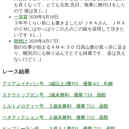
も良くなって、とても元気 先日、無事に種付けをした
ので 後は良 […]
一等賞
2020年4月18日
３年半くらい前にも書きましたが ＪＲＡさん、ＪＲＡ
のＣＭにはやっぱりこの人のこの曲を採用して頂きた
いです h […]
朝焼け
2020年4月17日
朝の仕事が始まるＡＭ４:３０ 日高山脈が真っ赤に染ま
り、幌別川にも映り込んでとても綺麗です。 姿は見え
ないけど […]
レース結果
アイアムイチバン号 3歳以上2勝ｸﾗｽ 優勝 8/2 札幌
ステラトップガン号 2歳未勝利 優勝 7/19 函館
ミルトメロディー号 ３歳未勝利 優勝 7/12 函館
ベネディクション号 ３歳未勝利 優勝 7/12 函館
ビップムーラン号 ３歳上１勝ｸﾗｽ 優勝 7/11 函館