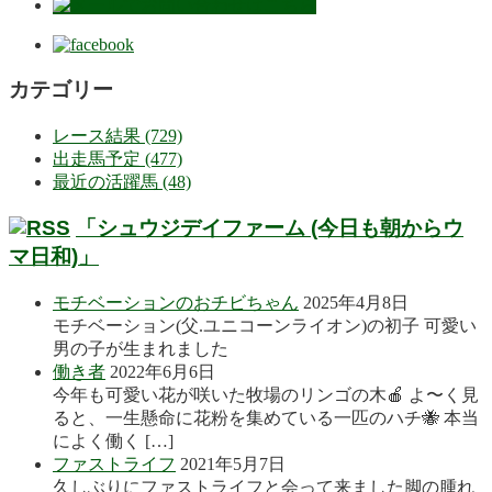
カテゴリー
レース結果 (729)
出走馬予定 (477)
最近の活躍馬 (48)
「シュウジデイファーム (今日も朝からウ
マ日和)」
モチベーションのおチビちゃん
2025年4月8日
モチベーション(父.ユニコーンライオン)の初子 可愛い
男の子が生まれました
働き者
2022年6月6日
今年も可愛い花が咲いた牧場のリンゴの木🍎 よ〜く見
ると、一生懸命に花粉を集めている一匹のハチ🐝 本当
によく働く […]
ファストライフ
2021年5月7日
久しぶりにファストライフと会って来ました脚の腫れ