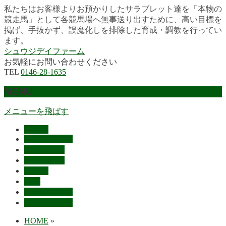
私たちはお客様よりお預かりしたサラブレット達を「本物の
競走馬」として各競馬場へ無事送り出すために、高い目標を
掲げ、手抜かず、誤魔化しを排除した育成・調教を行ってい
ます。
シュウジデイファーム
お気軽にお問い合わせください
TEL
0146-28-1635
MENU
メニューを飛ばす
HOME
最近の活躍馬
出走馬予定
レース結果
ご挨拶
概要
スタッフ募集
お問い合わせ
HOME
»