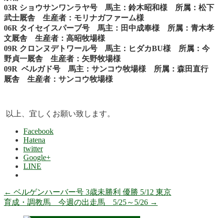
03R ショウサンワンラヤ号 馬主：鈴木昭和様 所属：松下
武士厩舎 生産者：モリナガファーム様
06R タイセイスパーブ号 馬主：田中成奉様 所属：青木孝
文厩舎 生産者：高昭牧場様
09R クロンヌデトワール号 馬主：ヒダカBU様 所属：今
野貞一厩舎 生産者：矢野牧場様
09R ベルガド号 馬主：サンコウ牧場様 所属：森田直行
厩舎 生産者：サンコウ牧場様
以上、宜しくお願い致します。
Facebook
Hatena
twitter
Google+
LINE
←
ベルゲンハーバー号 3歳未勝利 優勝 5/12 東京
育成・調教馬 今週の出走馬 5/25～5/26
→