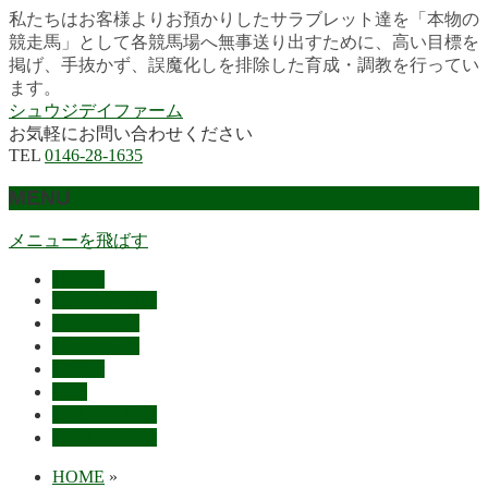
私たちはお客様よりお預かりしたサラブレット達を「本物の
競走馬」として各競馬場へ無事送り出すために、高い目標を
掲げ、手抜かず、誤魔化しを排除した育成・調教を行ってい
ます。
シュウジデイファーム
お気軽にお問い合わせください
TEL
0146-28-1635
MENU
メニューを飛ばす
HOME
最近の活躍馬
出走馬予定
レース結果
ご挨拶
概要
スタッフ募集
お問い合わせ
HOME
»