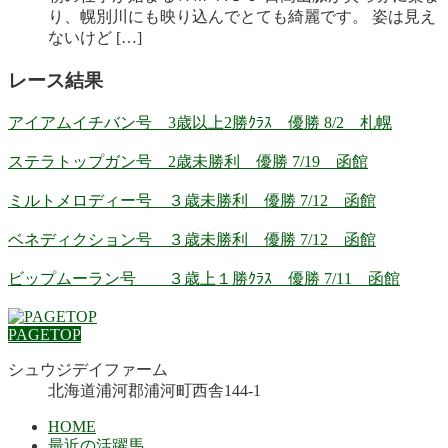
り、幌別川にも映り込んでとても綺麗です。 姿は見え
ないけど […]
レース結果
アイアムイチバン号 3歳以上2勝ｸﾗｽ 優勝 8/2 札幌
ステラトップガン号 2歳未勝利 優勝 7/19 函館
ミルトメロディー号 ３歳未勝利 優勝 7/12 函館
ベネディクション号 ３歳未勝利 優勝 7/12 函館
ビップムーラン号 ３歳上１勝ｸﾗｽ 優勝 7/11 函館
PAGETOP
シュウジデイファーム
北海道浦河郡浦河町西舎144-1
HOME
最近の活躍馬