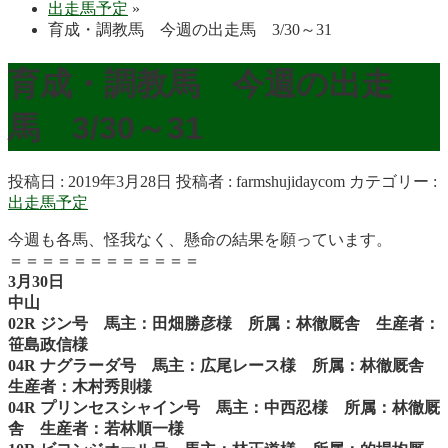
出走馬予定
»
育成・調教馬 今週の出走馬 3/30～31
育成・調教馬 今週の出走
馬 3/30～31
投稿日 : 2019年3月28日
投稿者 :
farmshujidaycom
カテゴリー :
出走馬予定
今週も各馬、怪我なく、懸命の結果を願っています。
＝＝＝＝＝＝＝＝＝＝＝＝
3月30日
中山
02R ジン号 馬主：田畑勝彦様 所属：林徹厩舎 生産者：
笹島政信様
04R ナグラーダ号 馬主：広尾レース様 所属：林徹厩舎
生産者：木村秀則様
04R プリンセスシャイン号 馬主：中西忍様 所属：林徹厩
舎 生産者：若林順一様