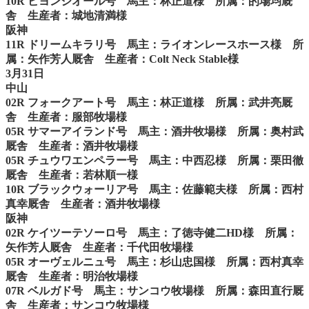
10R ビヨンジオール号 馬主：林正道様 所属：的場均厩
舎 生産者：城地清満様
阪神
11R ドリームキラリ号 馬主：ライオンレースホース様 所
属：矢作芳人厩舎 生産者：Colt Neck Stable様
3月31日
中山
02R フォークアート号 馬主：林正道様 所属：武井亮厩
舎 生産者：服部牧場様
05R サマーアイランド号 馬主：酒井牧場様 所属：奥村武
厩舎 生産者：酒井牧場様
05R チュウワエンペラー号 馬主：中西忍様 所属：栗田徹
厩舎 生産者：若林順一様
10R ブラックウォーリア号 馬主：佐藤範夫様 所属：西村
真幸厩舎 生産者：酒井牧場様
阪神
02R ケイツーテソーロ号 馬主：了徳寺健二HD様 所属：
矢作芳人厩舎 生産者：千代田牧場様
05R オーヴェルニュ号 馬主：杉山忠国様 所属：西村真幸
厩舎 生産者：明治牧場様
07R ベルガド号 馬主：サンコウ牧場様 所属：森田直行厩
舎 生産者：サンコウ牧場様