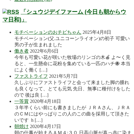
「シュウジデイファーム (今日も朝からウ
マ日和)」
モチベーションのおチビちゃん
2025年4月8日
モチベーション(父.ユニコーンライオン)の初子 可愛い
男の子が生まれました
働き者
2022年6月6日
今年も可愛い花が咲いた牧場のリンゴの木🍎 よ〜く見
ると、一生懸命に花粉を集めている一匹のハチ🐝 本当
によく働く […]
ファストライフ
2021年5月7日
久しぶりにファストライフと会って来ました脚の腫れ
も良くなって、とても元気 先日、無事に種付けをした
ので 後は良 […]
一等賞
2020年4月18日
３年半くらい前にも書きましたが ＪＲＡさん、ＪＲＡ
のＣＭにはやっぱりこの人のこの曲を採用して頂きた
いです h […]
朝焼け
2020年4月17日
朝の仕事が始まるＡＭ４:３０ 日高山脈が真っ赤に染ま