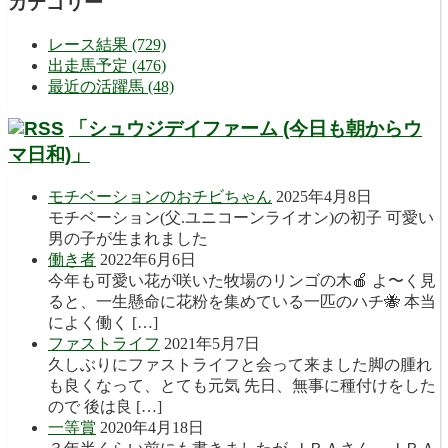
カテゴリー
レース結果 (729)
出走馬予定 (476)
最近の活躍馬 (48)
「シュウジデイファーム (今日も朝からウ
マ日和)」
モチベーションのおチビちゃん
2025年4月8日
モチベーション(父.ユニコーンライオン)の初子 可愛い
男の子が生まれました
働き者
2022年6月6日
今年も可愛い花が咲いた牧場のリンゴの木🍎 よ〜く見
ると、一生懸命に花粉を集めている一匹のハチ🐝 本当
によく働く […]
ファストライフ
2021年5月7日
久しぶりにファストライフと会って来ました脚の腫れ
も良くなって、とても元気 先日、無事に種付けをした
ので 後は良 […]
一等賞
2020年4月18日