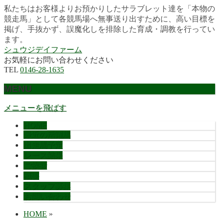
私たちはお客様よりお預かりしたサラブレット達を「本物の
競走馬」として各競馬場へ無事送り出すために、高い目標を
掲げ、手抜かず、誤魔化しを排除した育成・調教を行ってい
ます。
シュウジデイファーム
お気軽にお問い合わせください
TEL
0146-28-1635
MENU
メニューを飛ばす
HOME
最近の活躍馬
出走馬予定
レース結果
ご挨拶
概要
スタッフ募集
お問い合わせ
HOME
»