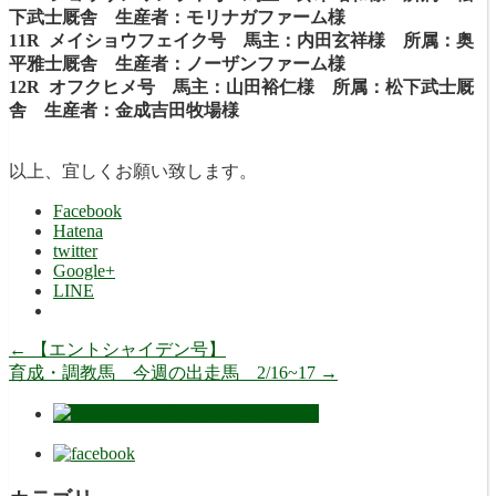
下武士厩舎 生産者：モリナガファーム様
11R メイショウフェイク号 馬主：内田玄祥様 所属：奥
平雅士厩舎 生産者：ノーザンファーム様
12R オフクヒメ号 馬主：山田裕仁様 所属：松下武士厩
舎 生産者：金成吉田牧場様
以上、宜しくお願い致します。
Facebook
Hatena
twitter
Google+
LINE
←
【エントシャイデン号】
育成・調教馬 今週の出走馬 2/16~17
→