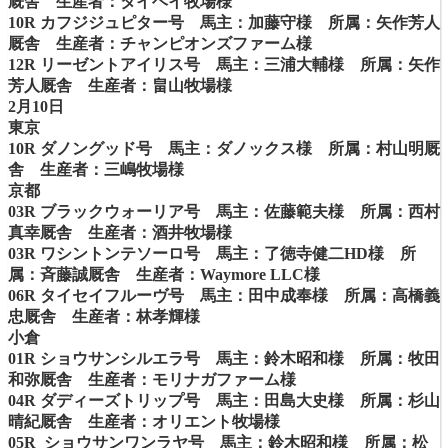
厩舎 生産者：タイヘイ牧場様
10R カフジジュピター号 馬主：加藤守様 所属：矢作芳人
厩舎 生産者：チャンピオンズファーム様
12R リーゼントアイリス号 馬主：三浦大輔様 所属：矢作
芳人厩舎 生産者：畠山牧場様
2月10日
東京
10R ダノングッド号 馬主：ダノックス様 所属：村山明厩
舎 生産者：三嶋牧場様
京都
03R ブラックウォーリア号 馬主：佐藤範夫様 所属：西村
真幸厩舎 生産者：酒井牧場様
03R ワシントンテソーロ号 馬主：了徳寺健二HD様 所
属：斉藤誠厩舎 生産者：Waymore LLC様
06R タイセイフルーヴ号 馬主：田中成奉様 所属：高橋義
忠厩舎 生産者：林孝輝様
小倉
01R ショウサンシルエラ号 馬主：鈴木昭和様 所属：牧田
和弥厩舎 生産者：モリナガファーム様
04R ダディーズトリップ号 馬主：田島大史様 所属：杉山
晴紀厩舎 生産者：オリエント牧場様
05R ショウサンワンラヤ号 馬主：鈴木昭和様 所属：松