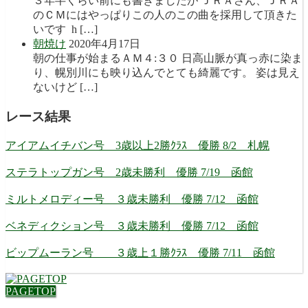
３年半くらい前にも書きましたが ＪＲＡさん、ＪＲＡ
のＣＭにはやっぱりこの人のこの曲を採用して頂きた
いです h […]
朝焼け
2020年4月17日
朝の仕事が始まるＡＭ４:３０ 日高山脈が真っ赤に染ま
り、幌別川にも映り込んでとても綺麗です。 姿は見え
ないけど […]
レース結果
アイアムイチバン号 3歳以上2勝ｸﾗｽ 優勝 8/2 札幌
ステラトップガン号 2歳未勝利 優勝 7/19 函館
ミルトメロディー号 ３歳未勝利 優勝 7/12 函館
ベネディクション号 ３歳未勝利 優勝 7/12 函館
ビップムーラン号 ３歳上１勝ｸﾗｽ 優勝 7/11 函館
PAGETOP