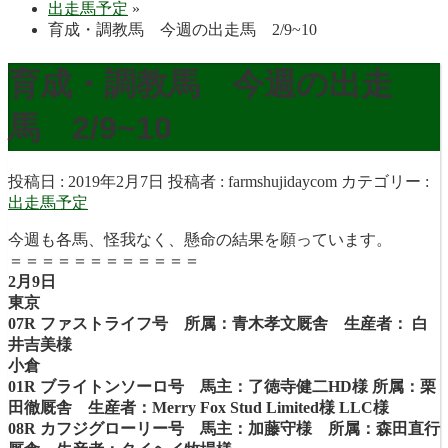
出走馬予定
»
育成・調教馬 今週の出走馬 2/9~10
育成・調教馬 今週の出走
馬 2/9~10
投稿日 : 2019年2月7日
投稿者 :
farmshujidaycom
カテゴリー :
出走馬予定
今週も各馬、怪我なく、懸命の結果を願っています。
＝＝＝＝＝＝＝＝＝＝＝＝
2月9日
東京
07R ファストライフ号 所属：青木孝文厩舎 生産者： 白
井吉美様
小倉
01R ブライトンソーロ号 馬主：了徳寺健二HD様 所属：栗
田徹厩舎 生産者：Merry Fox Stud Limited様 LLC様
08R カフジグローリー号 馬主：加藤守様 所属：森田直行